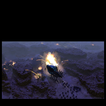
una generación de fans y seguidores de las tropas de
infantería móvil. Hoy hablaremos de
Starship Troopers-
Terran Command
, ¿Comenzamos?
Análisis de
Starship Troopers-Terran
Command
| Un juego para todas las
generaciones
Análisis de Starship Troopers-Terran Command