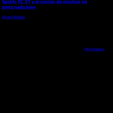
Sports FC 27 y el runrún de muchos no
pinta nada bien
MiguelMalab
9 de agosto, 2026
X
Facebook
Instagram
Youtube
Copyright © Todos los derechos reservados.
|
MoreNews
por AF themes.