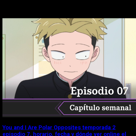
Historias relacionadas
You and I Are Polar Opposites temporada 2
episodio 7, horario, fecha y dónde ver online el