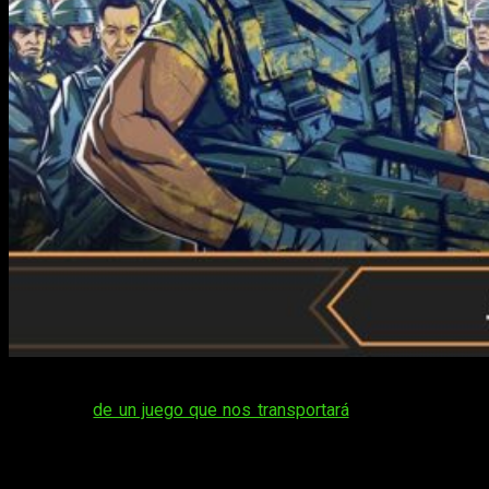
Muy buenas, amantes de la
ciencia ficción
. Hoy os traemos
el análisis
de un juego que nos transportará
, directamente, al
siglo XXIII
. No obstante, si ya tenéis unos años, como es mi
caso, puede que también os lleve a 1997. A fin de cuentas, es
el año en el que se estrenó la película que dio inicio a toda