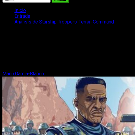
Inicio
Entrada
Análisis de Starship Troopers-Terran Command
Análisis de Starship Troopers-Terran
Command
Amantes del sci-fi, hoy os traemos el análisis de Starship
Troopers-Terran Command, juego que nos transportará
directamente al siglo XXIII
Manu García-Blanco
2 de julio, 2022
6 minutos de lectura