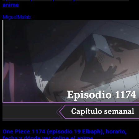
anime
MiguelMalab
9 de agosto, 2026
One Piece 1174 (episodio 19 Elbaph), horario,
fecha y dónde ver online el anime