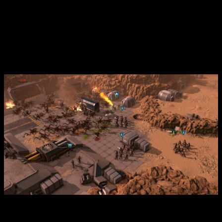
poco el
resto de las unidades de la infantería
. Véanse, por
ejemplo, a los francotiradores o los equipos de lanzallamas.
Y, por supuesto, más enemigos, como los lanzadores y los
bichos voladores.
Sencillo, pero entretenido
Análisis de Starship Troopers-Terran Command
También aprenderemos a
reclutar unidades, conquistar