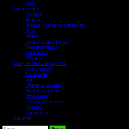
Otros
Videojuegos
Noticias
Análisis
Juegos y códigos mensuales
Guías
Indies
Otros (opinión, tops…)
Realidad Virtual
Periféricos
eSports
Cine, rol, tecnología y más
Cine y series
Tecnología
Rol
Literatura universal
Juegos de mesa
Entrevistas
Crónicas y eventos
Cosplay
Podcasting
Contacto
Buscar: