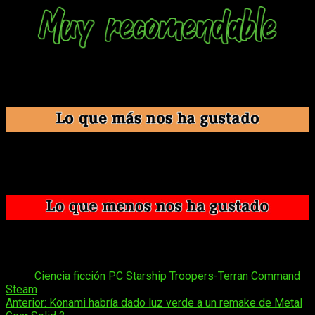
Análisis de
Starship Troopers-Terran Command
. Clave de
juego obtenida mediante PressEngine.
Es pura nostalgia.
Los guiños a las películas.
El concepto estratégico.
A veces las órdenes y la IA fallan.
Se siente un poco repetitivo en ciertos momentos.
Tags:
Ciencia ficción
PC
Starship Troopers-Terran Command
Steam
Navegación
Anterior:
Konami habría dado luz verde a un remake de Metal