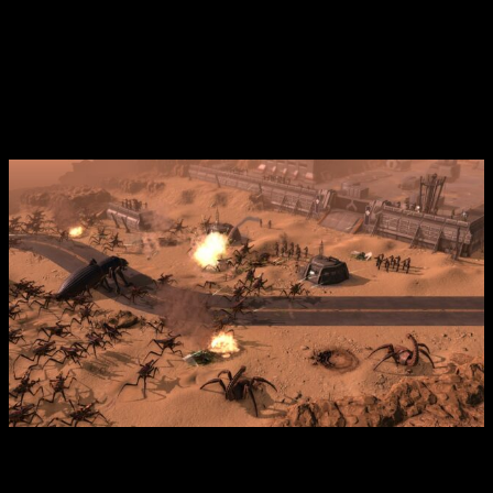
mando
, habrá ocasiones que no podremos poner el
»automático». Así pues, nos tocará pensar en cómo atacar o
cómo reagruparnos antes de dirigirnos a un objetivo, por lo
que los
combates requieren de cierta preparación
.
Lo bueno y lo malo
Análisis de Starship Troopers-Terran Command
Y como todo en la vida,
Starship Troopers-Terran
Command