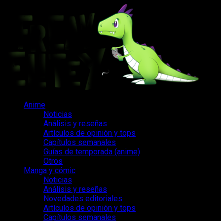
Saltar
al
contenido
Menú
Anime
principal
Noticias
Análisis y reseñas
Artículos de opinión y tops
Capítulos semanales
Guías de temporada (anime)
Otros
Manga y cómic
Noticias
Análisis y reseñas
Novedades editoriales
Artículos de opinión y tops
Capítulos semanales