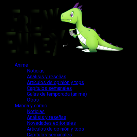
Saltar
al
contenido
Menú
Anime
principal
Noticias
Análisis y reseñas
Artículos de opinión y tops
Capítulos semanales
Guías de temporada (anime)
Otros
Manga y cómic
Noticias
Análisis y reseñas
Novedades editoriales
Artículos de opinión y tops
Capítulos semanales