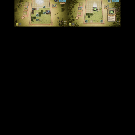
No obstante, tiene su sentido,
y es que para que esta
nueva facción funcione adecuadamente necesitas
algunas tecnologías anteriores.
En otras palabras: tiene
sentido que sea de esta manera pese a que no sea mi
sistema de desbloqueo (para un DLC) preferido.
Dicho esto, en lo que respecta al contenido,
La Tribu hace
honor a su nombre y tiene cierto aire celta o galo
(no
pude evitar pensar en
Asterix y Obelix
cuando vi algunas de
sus construcciones de piedra)
en su haber
. A fin de cuentas,
uno de sus primeros edificios es una suerte de círculo de
piedra ‘mágico’.
Pero no debéis pensar que es una facción desfasada.
Aunque utilice la lectura de las estrellas o tenga en cuenta el
poder de sus antepasados a la hora de progresar,
trae
consigo nuevas tecnologías solo a su alcance
. No
obstante, lo realmente interesante es que se siente muy