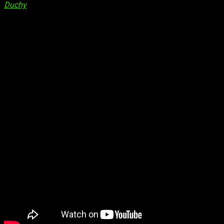
Duchy
, un curioso roguelike de puzles y estrategia que
combinaba mecánicas de
city builder
—hasta cierto punto—
con el
Tetris
, y
ahora queremos volver a hacerlo con su
primer DLC:
The Tribe
.
Disponible desde el pasado 18 de agosto,
este primer DLC
tiene un precio de solo 3,99 euros
, por lo que si te gustó el
juego original es un complemento que te recomiendo
encarecidamente desde el primer minuto. Es muy baratito y
ya os digo que responde muy bien en la relación calidad-
precio.