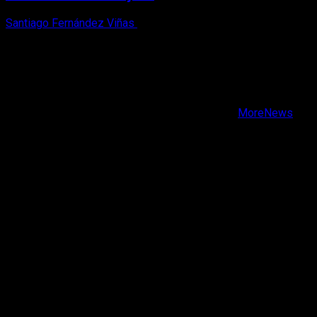
Santiago Fernández Viñas
6 de agosto, 2026
X
Facebook
Instagram
Youtube
Copyright © Todos los derechos reservados.
|
MoreNews
por AF themes.