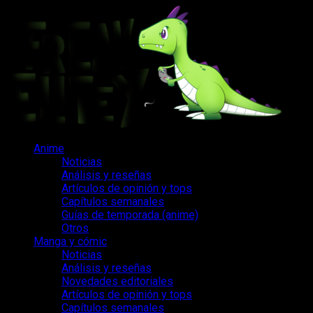
Saltar
al
contenido
Menú
Anime
principal
Noticias
Análisis y reseñas
Artículos de opinión y tops
Capítulos semanales
Guías de temporada (anime)
Otros
Manga y cómic
Noticias
Análisis y reseñas
Novedades editoriales
Artículos de opinión y tops
Capítulos semanales