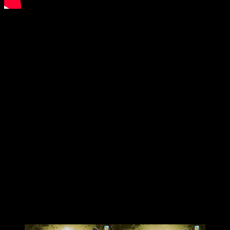
A fin de cuentas,
The Tribe
trae consigo una facción
totalmente inédita con sus propias mecánicas y
habilidades
. Visualmente, se parece mucho a lo que ya vimos
en el juego original, y la base es la misma de siempre. No
obstante, esta se centra en monumentos de carácter
ancestral y druidas de leyenda.
Así es, tiene un carácter algo más mitológico que sus
predecesores. Con un diseño en donde la piedra es
protagonista,
construye sus nuevas mecánicas en torno
al uso de montículos especiales
con los que darle un
empuje adicional a nuestros recursos y tropas.
Análisis de
Drop Duchy: The Tribe
Tened en cuenta, eso sí, que no la tendréis desbloqueada
desde el primer minuto.
Antes tendréis que haber
avanzado lo suficiente en el árbol de progreso para
obtenerla
, cosa que —siendo sincero— no me parece del
todo bien.