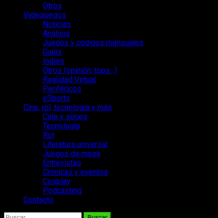
Otros
Videojuegos
Noticias
Análisis
Juegos y códigos mensuales
Guías
Indies
Otros (opinión, tops…)
Realidad Virtual
Periféricos
eSports
Cine, rol, tecnología y más
Cine y series
Tecnología
Rol
Literatura universal
Juegos de mesa
Entrevistas
Crónicas y eventos
Cosplay
Podcasting
Contacto
Buscar: