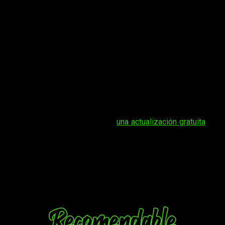
Un buen DLC para un buen juego
No es su única virtud, ya que, como facción, puede sacrificar a
sus rivales (sí, he dicho sacrificar)
para proteger sus
dominios y obtener incluso más ventaja en el mapa
.
Podemos retirar unidades y edificios enemigos del mapa
mediante cartas especiales, logrando un control todavía
mayor sobre lo que ocurre.
Por ejemplo, dispone de una tecnología que
nos permite
obtener comida adicional cuando exploramos un bosque
.
La idea es estar en comunión con la naturaleza. Por si fuera
poco, el DLC ha llegado junto a
una actualización gratuita
que
agrega nuevas cartas comunes, balancea la jugabilidad, etc.
En resumidas cuentas,
The Tribe
es un buen DLC y le da un
impulso adicional a
Drop Duchy
, un bonito juego de
estrategia que sabe cómo ofrecer algo no tan habitual en una
industria que a veces esta demasiado saturada de
propuestas casi idénticas.