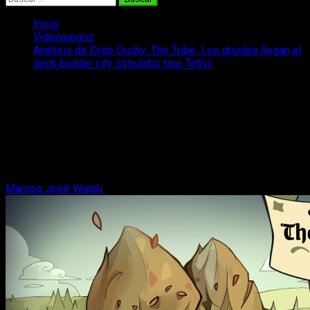
Inicio
Videojuegos
Análisis de Drop Duchy: The Tribe. Los druidas llegan al
deck builder city simulator tipo Tetris
Análisis de Drop Duchy: The Tribe. Los
druidas llegan al deck builder city
simulator tipo Tetris
Drop Duchy se expande con su primer DLC, The Tribe, solo
cuesta 3,99 euros y hoy os contamos qué nos ha parecido.
Marcos José Wagih
28 de agosto, 2025
4 minutos de lectura