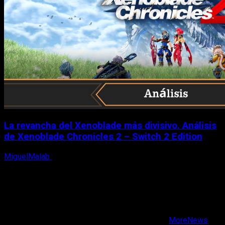
La revancha del Xenoblade más divisivo. Análisis
de Xenoblade Chronicles 2 – Switch 2 Edition
MiguelMalab
6 de agosto, 2026
X
Facebook
Instagram
Youtube
Copyright © Todos los derechos reservados.
|
MoreNews