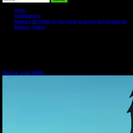
Inicio
Videojuegos
Análisis de Death by Scrolling, lo nuevo del creador de
Monkey Island
Análisis de Death by Scrolling, lo nuevo
del creador de Monkey Island
Os traemos nuestro análisis de Death by Scrolling, el nuevo
roguelike del legendario creador de Monkey Island.
Marcos José Wagih
9 de mayo, 2026
7 minutos de lectura