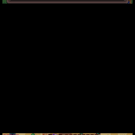
En el juego de Terrible Toybox tienes que ir recogiendo armas
y objetos del suelo.
La gracia está en que tienen un
número de usos limitado
. Sobre el papel, mola, pero en la
práctica te impide diseñar
builds
de manera apropiada. No
sientes que tu personaje sea tuyo, sino que es un mero avatar
que va recogiendo lo que la suerte te tira enfrente.
Y eso no me mola. En un
roguelike
me gusta sentir que casi
todo depende de mí. Si me construyo un personaje en una
run
que haga mucho daño a distancia, no quiero usar nunca armas
melee
.
Que tampoco es problema, pero si vas al
contrario… Pues ahí la cosa cambia
.
Conclusiones
Del mismo modo,
es tan fácil recibir daño cuerpo a
cuerpo y tan complicado recibirlo a distancia que no
siento recompensa
alguna (incluso con mejoras de
conseguir más recursos) cuando voy cuerpo a cuerpo. Es
más, cuando ya me había echado unas cuantas partidas,
descarté por completo todo lo cuerpo a cuerpo.