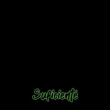
es buena, el arte está bien y el concepto general es atractivo.
Hay cosas que te hacen pensar que con varios arreglos
puede ser un buen juego. Uno muy entretenido.
Pero de
momento no lo es. Sobre todo porque el bucle jugable
se hace demasiado repetitivo
. Los PNJ que aparecen
realmente no te aportan casi nada ni con sus misiones, los
diálogos siempre son los mismos y las mejoras
permanentes no te hacen sentir que cada
run
vaya a ser más
desenfrenada.
¿Puede estar bien?
Puede, pero ahora mismo mis
sensaciones no son especialmente positivas
. Y me da
pena. Tenía muchas ganas de probar
Death by Scrolling
, pero
la verdad es que se me hizo incluso hasta un poco pesado.
Lo dicho: es un juego que se queda un poco en tierra de
nadie. La idea es original, pero no se ejecuta tan bien como
podría.