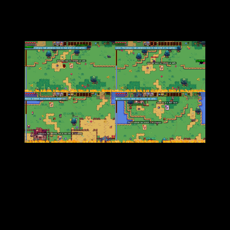
parecidos
.
Una buena idea con una ejecución no tan buena
Por desgracia,
no se siente ese incentivo tan propio de
los
roguelike
de echar una partida tras otra
. No sientes
esa sensación de desafío y de romper el juego que tanto nos
gusta. En la mayoría de
rogues
, uno de los apartados más
importantes es la progresión. Sentir que después de cada
run
eres más fuerte y puedes llegar más lejos es clave.
En
Death by Scrolling
esa sensación es demasiado lenta.