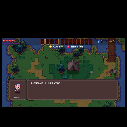
Por lo pronto, pues, no os recomendaría
Death by Scrolling
si
buscáis un juego que destaque por su trama o su guion
.
No lo hace. De hecho, diría que llama más la atención por su
arte que por su narrativa. De esta os puedo decir que es
llamativa y está bien encuadrada dentro del
gameplay
.
Análisis de
Death by Scrolling
| Siempre nos recibe el mismo
personaje aunque cambiemos de personaje.
Es un título llamativo y muy colorido, de carácter