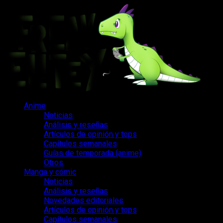
Saltar
al
contenido
Menú
Anime
principal
Noticias
Análisis y reseñas
Artículos de opinión y tops
Capítulos semanales
Guías de temporada (anime)
Otros
Manga y cómic
Noticias
Análisis y reseñas
Novedades editoriales
Artículos de opinión y tops
Capítulos semanales