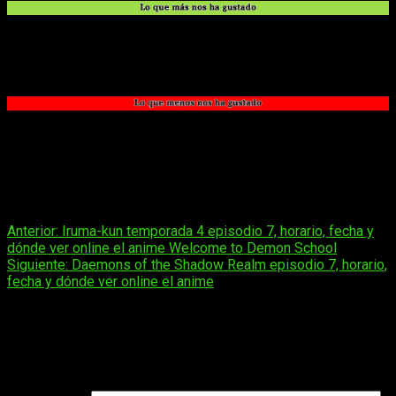
La idea es original. La premisa es atractiva.
Que sea un
roguelike
vertical es interesante.
El arte y el humor.
La ejecución no es del todo buena. El ritmo y la
progresión se sienten lentos.
Los NPC acaban repitiendo siempre las mismas frases.
Se acaba haciendo repetitivo. El bucle jugable no varía
demasiado.
Navegación
Anterior:
Iruma-kun temporada 4 episodio 7, horario, fecha y
dónde ver online el anime Welcome to Demon School
de
Siguiente:
Daemons of the Shadow Realm episodio 7, horario,
entradas
fecha y dónde ver online el anime
Deja una respuesta
Tu dirección de correo electrónico no será publicada.
Los
campos obligatorios están marcados con
*