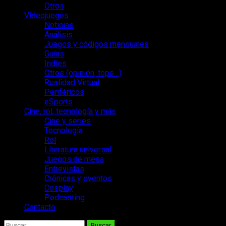
Otros
Videojuegos
Noticias
Análisis
Juegos y códigos mensuales
Guías
Indies
Otros (opinión, tops…)
Realidad Virtual
Periféricos
eSports
Cine, rol, tecnología y más
Cine y series
Tecnología
Rol
Literatura universal
Juegos de mesa
Entrevistas
Crónicas y eventos
Cosplay
Podcasting
Contacto
Buscar: