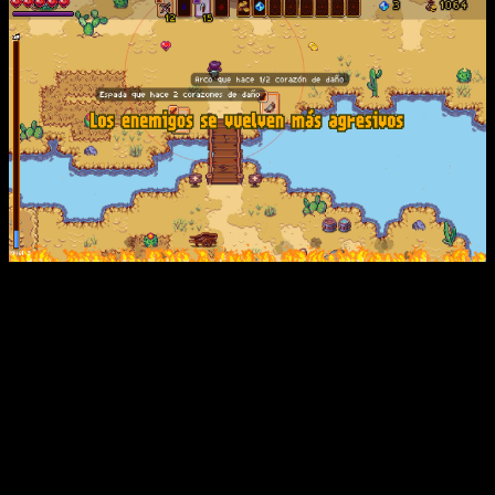
Solo usaba armas a distancia porque son mucho mejores.
Eso me hace pensar que el juego no está bien
equilibrado
, ya que entiendo que parte de esta sensación se
diluiría si la progresión fuese más rápida. Pero no lo es. Para
ser un
roguelike
se siente demasiado lento y eso le penaliza.
Como ya he dicho, esta es mi opinión personal, y no
pienso que sea un mal juego
. Simple y llanamente, no
cumple con las posibles expectativas. Necesita mejorar su
ritmo, su escala de progresión y su equilibrio. La idea original