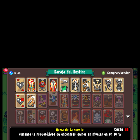
Tardas demasiado en sentir que has avanzado de verdad
y algunas de las mejoras que puedes adquirir casi ni se
notan
. Las de vida, por ejemplo, son inútiles si te pilla el
fuego o te alcanza la muerte, porque te matan de un golpe.
Y no es que la muerte sea un
boss
final, sino que aparece
de cuando en cuando
. Hay cartas que sí se sienten más
interesantes, pero… No sé, tras varias horas jugando sentí
que no había avanzado casi nada en lo que respecta a pura
potencia. Además, no me dejó buenas sensaciones su modo
automático.