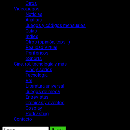
Otros
Videojuegos
Noticias
Análisis
Juegos y códigos mensuales
Guías
Indies
Otros (opinión, tops…)
Realidad Virtual
Periféricos
eSports
Cine, rol, tecnología y más
Cine y series
Tecnología
Rol
Literatura universal
Juegos de mesa
Entrevistas
Crónicas y eventos
Cosplay
Podcasting
Contacto
Buscar: