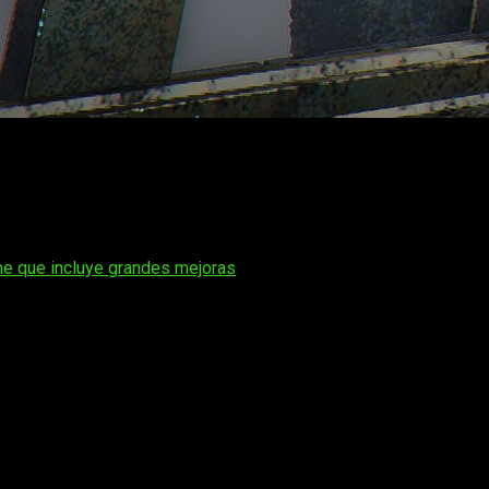
zamiento el
19 de marzo de 2026
y los números de
Stea
m ya 
el 4 y el 8 de mayo, lo que supone una caída del
69,4%
. Un da
he que incluye grandes mejoras
, basta con comparar.
Resident Evil Requiem
, uno de los mejore
mismo periodo tras su estreno en marzo de 2022.
Y ambos so
 superior a la media
.