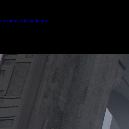
que nadie está contando
 pero hay algo que nadie está contando
s y la explicación de por qué eso no es una mala noticia y tie