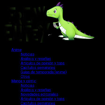
Saltar
al
contenido
Menú
Anime
principal
Noticias
Análisis y reseñas
Artículos de opinión y tops
Capítulos semanales
Guías de temporada (anime)
Otros
Manga y cómic
Noticias
Análisis y reseñas
Novedades editoriales
Artículos de opinión y tops
Capítulos semanales