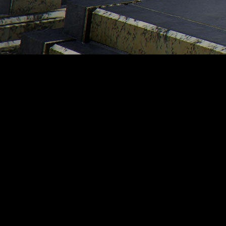
cuentan su historia. El juego de
Pearl Abyss
pasó de
232.985
to que, sobre el papel, parece alarmante. Pero la realidad tiene
s lanzamientos del año, perdió el
97% de sus jugadores
en el
n juegos sin funciones online
.
Crimson Desert
tampoco las