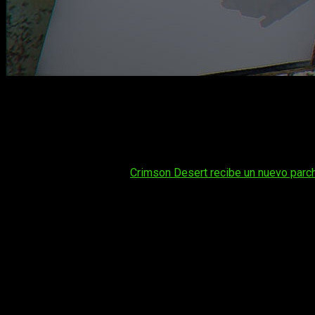
La "caída" de un gran juego
Crimson Desert
lleva dos meses en el mercado desde su lan
jugadores
en su estreno a un pico semanal de
73.637
entre 
mucho más matiz.
Tal vez te interese:
Crimson Desert recibe un nuevo parc
Para entender por qué esta caída no es tan grave como parece
mismo plazo de dos meses.
Elden Ring
, cayó un
80%
en ese 
tiene, lo que hace que su retención sea, comparativamente,
muy