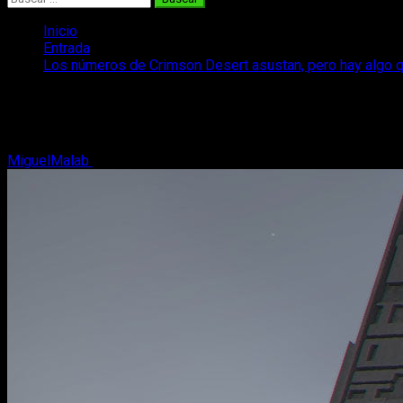
Inicio
Entrada
Los números de Crimson Desert asustan, pero hay algo 
Los números de Crimson Desert asustan,
Crimson Desert ha perdido el 70% de sus jugadores en dos mese
MiguelMalab
9 de mayo, 2026
2 minutos de lectura