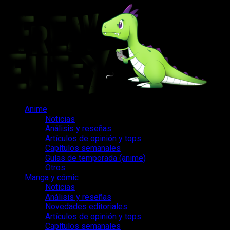
Saltar
al
contenido
Menú
Anime
principal
Noticias
Análisis y reseñas
Artículos de opinión y tops
Capítulos semanales
Guías de temporada (anime)
Otros
Manga y cómic
Noticias
Análisis y reseñas
Novedades editoriales
Artículos de opinión y tops
Capítulos semanales