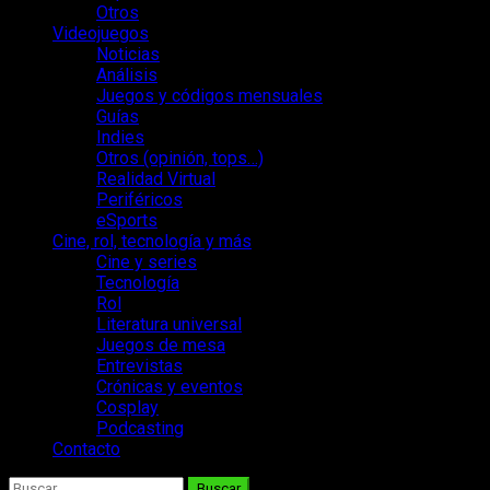
Otros
Videojuegos
Noticias
Análisis
Juegos y códigos mensuales
Guías
Indies
Otros (opinión, tops…)
Realidad Virtual
Periféricos
eSports
Cine, rol, tecnología y más
Cine y series
Tecnología
Rol
Literatura universal
Juegos de mesa
Entrevistas
Crónicas y eventos
Cosplay
Podcasting
Contacto
Buscar: