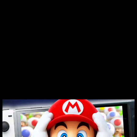
Unidos
y
Canadá
.
La compañía japonesa justifica la medida por «los cambios en
las condiciones del mercado y su previsión de negocio a
medio y largo plazo». En
Estados Unidos
,
Switch 2
pasará
de
449,99 a 499,99 dólares
, mientras que en
Canadá
subirá
de
629,99 a 679,99 dólares
. En ambos casos, sin impuestos
incluidos.
La subida llegará antes a
Japón
, donde los nuevos precios
entrarán en vigor el
25 de mayo
. Allí,
Nintendo Switch 2
pasará de
49.980 a 59.980 yenes
, unos
58 euros
más al
cambio. La revisión también afectará a la familia original
de
Nintendo Switch
en el mercado japonés: la
Switch
OLED
pasará de 37.980 a 47.980 yenes, la
Switch
estándar
de 32.978 a 43.980 yenes y la
Switch Lite
de
21.978 a 29.980 yenes.