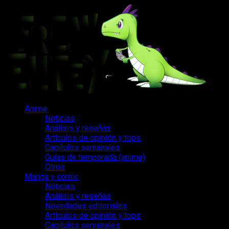
Saltar
al
contenido
Menú
Anime
principal
Noticias
Análisis y reseñas
Artículos de opinión y tops
Capítulos semanales
Guías de temporada (anime)
Otros
Manga y cómic
Noticias
Análisis y reseñas
Novedades editoriales
Artículos de opinión y tops
Capítulos semanales