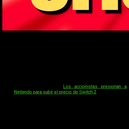
Nintendo sube el precio de Switch 2 y el reloj ya corre para
los que aún no la tienen.
Nintendo
oficializa la subida de precio de
Switch 2
en todo
el mundo y ya sabemos cuánto pagaremos a partir de
septiembre; parece ser que el rumor era cierto y los
accionistas tuvieron más poder de decisión del que nosotros
hubiéramos querido.
Tal vez te interese:
Los accionistas presionan a
Nintendo para subir el precio de Switch 2
N
intendo
ha anunciado una subida de precios que afectará
a
Nintendo Switch 2
, a los distintos modelos de
Nintendo
Switch
y a
Nintendo Switch Online
. En
Europa
, la consola
pasará de
469,99 a 499,99€
a partir del
1 de septiembre de
2026
, una subida de
30€
que también llegará a
Estados