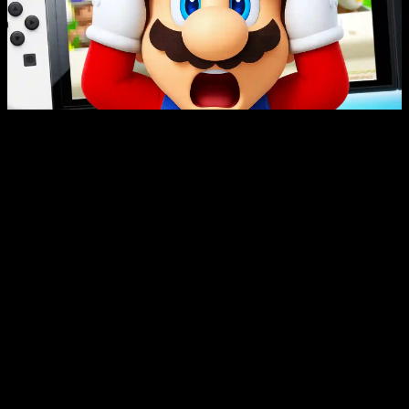
Una decisión que llega apenas unos meses después del
lanzamiento de la consola más vendida de su historia
Nintendo Switch 2 sube de precio:
Nintendo Switch Online también se
encarecerá en Japón
Nintendo Switch Online
también verá subir sus precios
en
Japón
a partir del
1 de julio
. La suscripción individual
básica pasará de 306 a
400 yenes
al mes, de 815 a
1.000
yenes
en el plan trimestral y de 2.400 a
3.000 yenes
en el
plan anual. La suscripción familiar anual subirá de 4.500
a
5.800 yenes
. El
Paquete de Expansi
ón también se
encarecerá, con la suscripción individual anual pasando de
4.900 a
5.900 yenes
y la familiar de 8.900 a
9.900 yenes
.