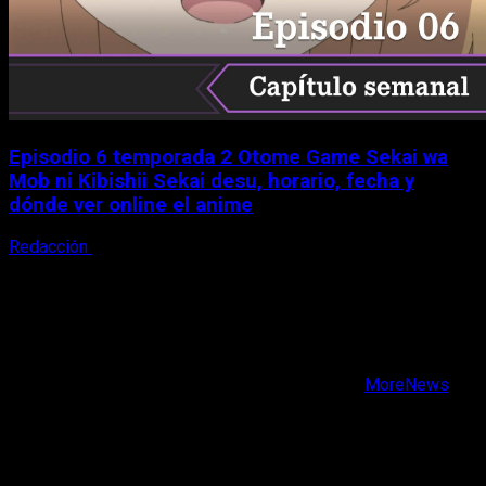
Episodio 6 temporada 2 Otome Game Sekai wa
Mob ni Kibishii Sekai desu, horario, fecha y
dónde ver online el anime
Redacción
5 de agosto, 2026
X
Facebook
Instagram
Youtube
Copyright © Todos los derechos reservados.
|
MoreNews
por AF themes.