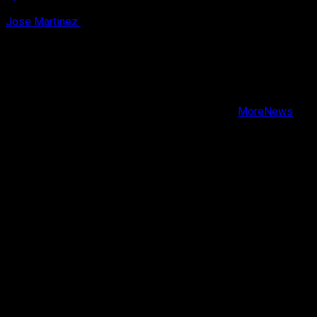
Jose Martinez
7 de agosto, 2026
X
Facebook
Instagram
Youtube
Copyright © Todos los derechos reservados.
|
MoreNews
por AF themes.