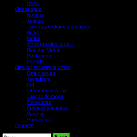
Otros
Videojuegos
Noticias
Análisis
Juegos y códigos mensuales
Guías
Indies
Otros (opinión, tops…)
Realidad Virtual
Periféricos
eSports
Cine, rol, tecnología y más
Cine y series
Tecnología
Rol
Literatura universal
Juegos de mesa
Entrevistas
Crónicas y eventos
Cosplay
Podcasting
Contacto
Buscar: