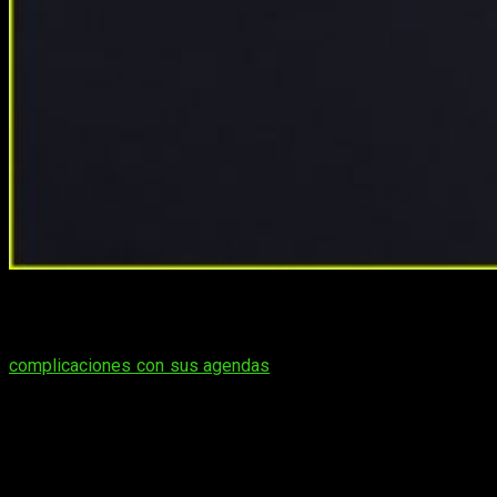
Hace apenas unos días os comentaba la posibilidad de que
algunos de los actores clásicos de
American Horror Story
no pudieran estar en su octava entrega debido a
complicaciones con sus agendas
. Hoy vengo a tranquilizaros
con
¡Grandes noticias!
No voy a hacerme mucho de rogar…
Kathy Bates, Evan
Peters y Sarah Paulson están confirmados para la
octava temporada de la antología de terror
. Sin embargo,
esto no es todo: sus papeles serán los de mayor peso. Así