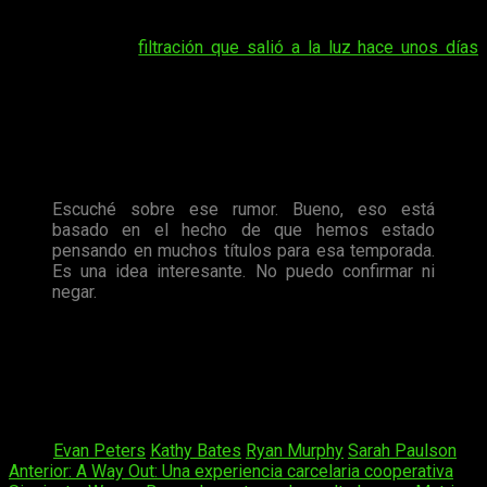
El creador de la serie antológica se ha manifestado también
en relación a la
filtración que salió a la luz hace unos días
sobre el argumento de la próxima temporada y su posible
título:
American Horror Story: Radioactive
. Si os lo
perdisteis, la noticia fue filtrada por
20th Century Fox
trademark filing
. Según esta información,
la octava
temporada de la serie estaría situada en un futuro post-
apocalíptico
(o apocalíptico a secas)
Escuché sobre ese rumor. Bueno, eso está
basado en el hecho de que hemos estado
pensando en muchos títulos para esa temporada.
Es una idea interesante. No puedo confirmar ni
negar.
Como veis,
Murphy no confirma ni desmiente este rumor
,
por lo que la puerta sigue abierta. Tendremos que esperar a
tener nuevos detalles de la ficción, aunque, como es típico ya
en
American Horror Story
, es probable que no sepamos
mucho hasta que el estreno esté muy próximo.
Tags:
Evan Peters
Kathy Bates
Ryan Murphy
Sarah Paulson
Navegación
Anterior:
A Way Out: Una experiencia carcelaria cooperativa