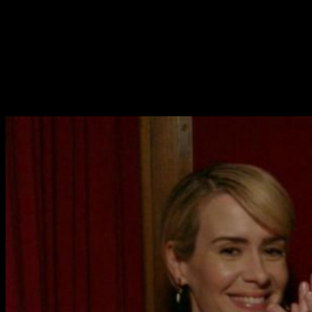
es, los queridos actores
Bates, Paulson y Peters serán los
protagonistas de
American Horror Story
8
.
Recordemos que
Evan Peters
estaba en duda debido a su
participación en
Pose
, otra de las series de
Ryan Murphy
.
Por suerte, podremos volver a contar con el actor que, j
unto
con Sarah Paulson, ha participado en todas y cada una de
las entregas de la ficción
.