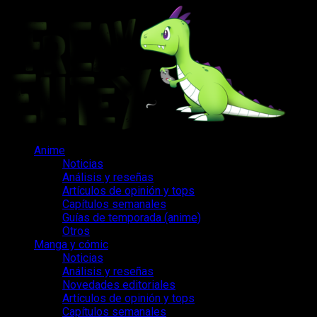
Saltar
al
contenido
Menú
Anime
principal
Noticias
Análisis y reseñas
Artículos de opinión y tops
Capítulos semanales
Guías de temporada (anime)
Otros
Manga y cómic
Noticias
Análisis y reseñas
Novedades editoriales
Artículos de opinión y tops
Capítulos semanales