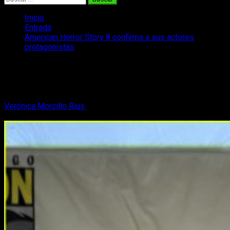
Inicio
Entrada
American Horror Story 8 confirma a sus actores
protagonistas
American Horror Story 8 confirma a
sus actores protagonistas
Verónica Morcillo Rius
22 de marzo, 2018
2 minutos de
lectura