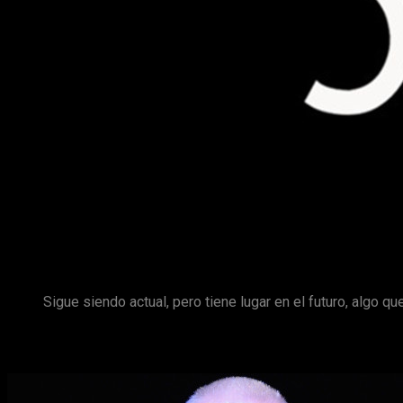
Año tras año, las temporadas de
American Horror Story
se 
predecesoras, pero
hoy estamos de enhorabuena porque t
Ryan Murphy estaría contextualizada en un tiempo futuro
.
Sigue siendo actual, pero tiene lugar en el futuro, algo qu
En referencia a esto, los rumores que ahora nos llegan apun
filtrada por
20th Century Fox trademark filing
, desde donde s