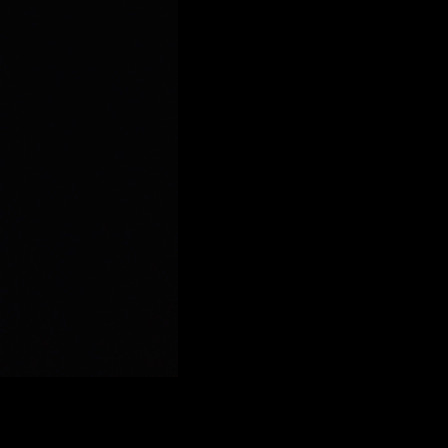
uede confirmar es lo dicho por el mismo
Murphy
, quien señal
omento, ninguna el futuro ¿Cómo acabará desarrollándose la i
n ocasiones, no termina de conquistar al público.