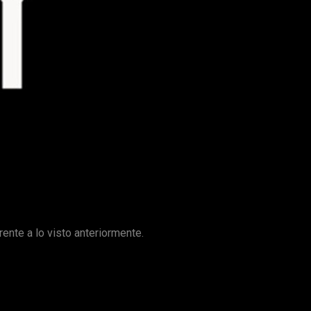
panorama seriéfilo. La octava entrega sigue la estela de sus
ció que
la próxima temporada de la antología de terror de
por
Entertainment Weekly
:
rente a lo visto anteriormente.
 en torno a un futuro post-apocalíptico
. La noticia ha sido
revelador, ¿no es cierto?