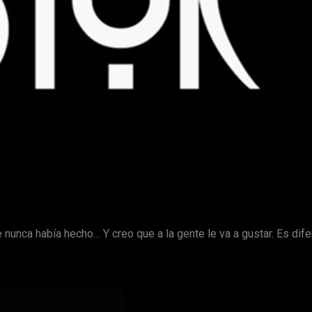
han convertido en uno de los misterios más intgrigantes del 
enemos nuevas noticias de ella
.
Hace unos meses se anun
 Así lo anunciaba el propio creador en declaraciones recogidas 
e nunca había hecho… Y creo que a la gente le va a gustar. Es dife
tan a que
el argumento de la nueva temporada tendrá lugar
e indica que esta llegará bajo el título de
Radioactive
. Bastante 