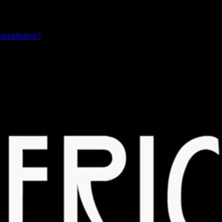
pocalíptico?
 ¿un futuro post-apocalíptico?