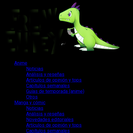
Saltar
al
contenido
Menú
Anime
principal
Noticias
Análisis y reseñas
Artículos de opinión y tops
Capítulos semanales
Guías de temporada (anime)
Otros
Manga y cómic
Noticias
Análisis y reseñas
Novedades editoriales
Artículos de opinión y tops
Capítulos semanales