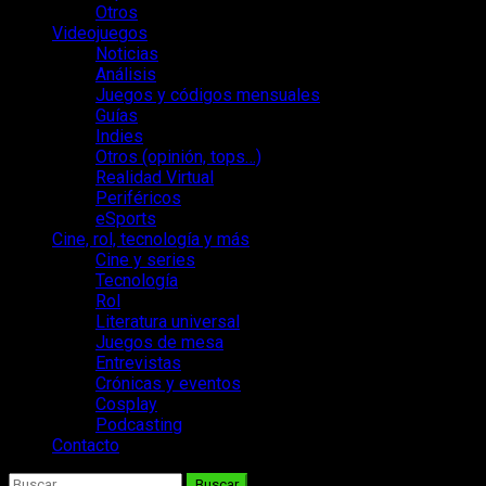
Otros
Videojuegos
Noticias
Análisis
Juegos y códigos mensuales
Guías
Indies
Otros (opinión, tops…)
Realidad Virtual
Periféricos
eSports
Cine, rol, tecnología y más
Cine y series
Tecnología
Rol
Literatura universal
Juegos de mesa
Entrevistas
Crónicas y eventos
Cosplay
Podcasting
Contacto
Buscar: