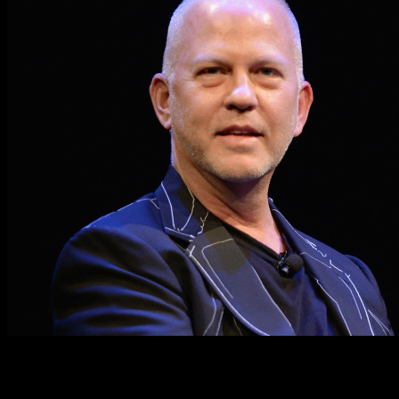
Esto son solo rumores
. Por el momento, lo único que se p
antología, hemos vistado varias veces el pasado, pero, de m
sobrevuela cada temporada de
American Horror Story
, que, e