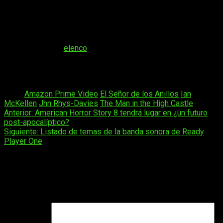
taquilla mundial
,
Amazon
habría hecho una apuesta más que
segura, puesto que la suscripciones de la plataforma que se
harán una vez se lance la serie en exclusiva en
Prime Video
recuperarán todo lo invertido
.
Con respecto al
elenco
, ni
Gandalf
(
Ian McKellen
) ni
Gimli
(
John Rhys-Davies
) se encontrarán en él, puesto que ya
manisfetaron su opinión con respecto a este proyecto y no
les parece buena idea.
Tags:
Amazon Prime Video
El Señor de los Anillos
Ian
McKellen
Jhn Rhys-Davies
The Man in the High Castle
Navegación
Anterior:
American Horror Story 8 tendrá lugar en ¿un futuro
post-apocalíptico?
de
Siguiente:
Listado de temas de la banda sonora de Ready
entradas
Player One
Deja una respuesta
Tu dirección de correo electrónico no será publicada.
Los
campos obligatorios están marcados con
*