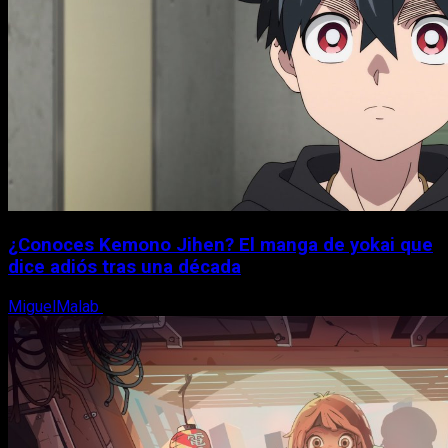
¿Conoces Kemono Jihen? El manga de yokai que
dice adiós tras una década
MiguelMalab
8 de agosto, 2026