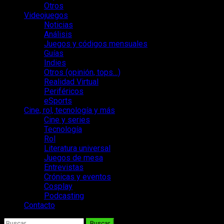
Otros
Videojuegos
Noticias
Análisis
Juegos y códigos mensuales
Guías
Indies
Otros (opinión, tops…)
Realidad Virtual
Periféricos
eSports
Cine, rol, tecnología y más
Cine y series
Tecnología
Rol
Literatura universal
Juegos de mesa
Entrevistas
Crónicas y eventos
Cosplay
Podcasting
Contacto
Buscar: