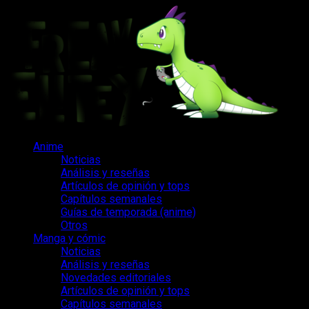
Saltar
al
contenido
Menú
Anime
principal
Noticias
Análisis y reseñas
Artículos de opinión y tops
Capítulos semanales
Guías de temporada (anime)
Otros
Manga y cómic
Noticias
Análisis y reseñas
Novedades editoriales
Artículos de opinión y tops
Capítulos semanales