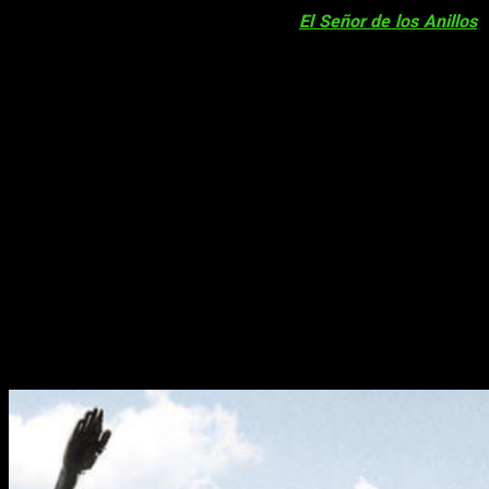
secciones,
Amazon Prime Video
, una serie basada en la
afamada historia de
J.R.R. Tolkien
–
El Señor de los Anillos
,
así conocíamos la noticia el pasado 14 de noviembre.
Una gran producción
A día de hoy se ha confirmado según un informe interno que
Amazon
invertirá
500 millones de dólares
en la producción
de tan solo las dos primeras temporadas. Teniendo en cuenta
la cifra que alcanzó la suma del pago de los derechos –
250M
– Por otra parte la mitad que resta se emplearía en
costes de producción y marketing.
Debido a un parte de
Reuters
, una web de actualidad, se ha
revelado que
Amazon
pagó hasta
107M
de dólares por la
segunda temoprada de la serie
The Man in the Hih Castle
, de
hecho esta misma inversión originó la
suscripción
de
1,15
millones de usuarios
a
Amazon Prime Video
.