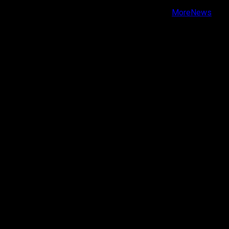
Copyright © Todos los derechos reservados.
|
MoreNews
por AF themes.