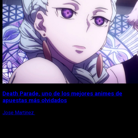
Death Parade, uno de los mejores animes de
apuestas más olvidados
Jose Martinez
7 de agosto, 2026
X
Facebook
Instagram