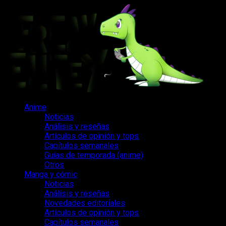
Saltar
al
contenido
Menú
Anime
principal
Noticias
Análisis y reseñas
Artículos de opinión y tops
Capítulos semanales
Guías de temporada (anime)
Otros
Manga y cómic
Noticias
Análisis y reseñas
Novedades editoriales
Artículos de opinión y tops
Capítulos semanales