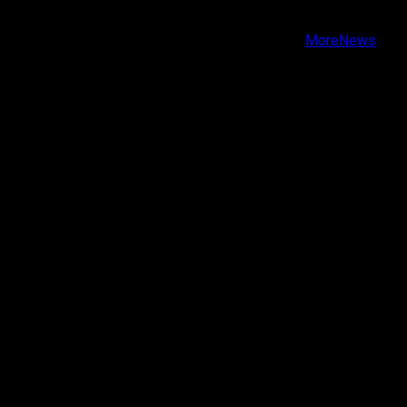
Youtube
Copyright © Todos los derechos reservados.
|
MoreNews
por AF themes.