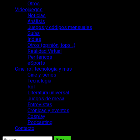
Otros
Videojuegos
Noticias
Análisis
Juegos y códigos mensuales
Guías
Indies
Otros (opinión, tops…)
Realidad Virtual
Periféricos
eSports
Cine, rol, tecnología y más
Cine y series
Tecnología
Rol
Literatura universal
Juegos de mesa
Entrevistas
Crónicas y eventos
Cosplay
Podcasting
Contacto
Buscar: