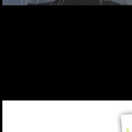
Datos sobre
Mirai
El nuevo filme de
Mamoru Hosoda
estará realizado en el
Studio Chizu
. El director estableció en 2011 este estudio
para las películas
Los niños lobo
y
El niño y la bestia
.
La historia nos presenta la vida de un niño de 4 años
que recientemente tiene una hermana. Después de
su nacimiento, comenzarán a producirse situaciones extrañas.
Tras la casa hay un patio con un misterioso jardín, el cual
es una puerta para viajar a través del tiempo. El niño
comenzará a utilizarla y se encontrará tanto a su madre
cuando era niña como a su bisabuelo siendo joven. Estas
peripecias ayudarán al niño en convertirse en un mejor
hermano mayor.