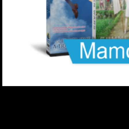
A Contracorriente se apunta un gran
tanto
La distribuidora española
A Contracorriente Films
anunció
hoy la licencia en España del último filme de
Mamoru
Hosoda
. El título en cuestión es
Mirai
,
filme que fue