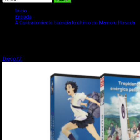
Inicio
Entrada
A Contracorriente licencia lo último de Mamoru Hosoda
A Contracorriente licencia lo último de
Mamoru Hosoda
Diego77
8 de junio, 2017
2 minutos de lectura