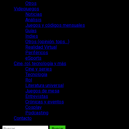
Otros
Videojuegos
Noticias
Análisis
Juegos y códigos mensuales
Guías
Indies
Otros (opinión, tops…)
Realidad Virtual
Periféricos
eSports
Cine, rol, tecnología y más
Cine y series
Tecnología
Rol
Literatura universal
Juegos de mesa
Entrevistas
Crónicas y eventos
Cosplay
Podcasting
Contacto
Buscar: