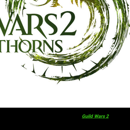
e invierno 2016
, la primera del año para
Guild Wars 2
y
Heart o
os. En el artículo del blog titulado
Actualización sobre el Est
enorizada así como las características que los fans pueden e