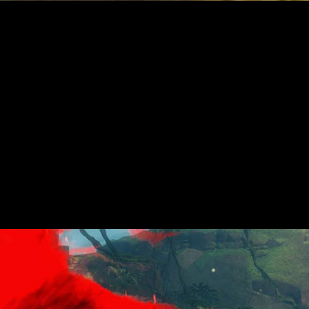
suarios gratuitos, junto a nuevos alucinantes añadidos para los
odréis planear un poco más… hasta Tyria Central. El planeador
dores en la batalla son algunas de las mejoras que aparecerán
con nuevas recompensas, así como el PvP de dragonbola, fuegos
úsculo del Campeón como defensor y portador de manzanas.
e a derrotar a los enemigos y matar al otro líder.
 mucho más