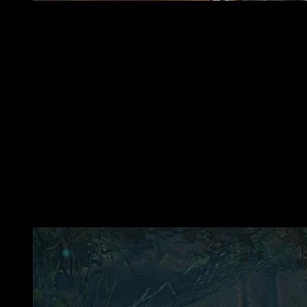
Actualización Guild Wars 2 Heart of Thorns
La actualización de invierno de 2016 ofrecerá nuevos contenido
usuarios de la expansión Heart of Thorns.
Planeando por Tyria Central – Si ya domináis los “Conce
funcionará en cualquier mapa de mundo abierto o ciudad d
Rediseñada pelea contra el Shatterer– nuevos logros, ac
con este épico jefe.
Evento del año nuevo lunar – durará dos semanas en Lin
artificiales y decoraciones
Nuevo campeón de la Niebla: Tybalt Leftpaw se unir
Desbloquea a Tybalt al completar su ruta de recompensas 
Actualización del equilibrio con cambios paras las habili
Muchas más sorpresas