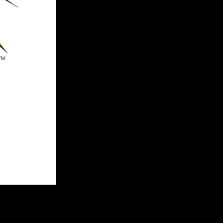
f Thorns
,
además de adelantar lo que cabe esperar el juego en
ado del Juego
, Colin Johanson, Director de Juego de
Guild Wars
sperar en el juego en los próximos meses, comenzando con la