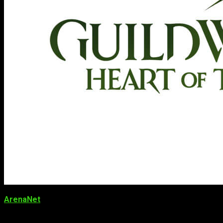
ArenaNet
ha anunciado el lanzamiento de la
actualización d
los próximos meses en forma de nuevas características y añadid
2
, detalla las actualizaciones del contenido de forma porm