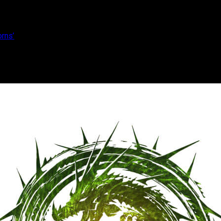
orns’
2’ y ‘Heart of Thorns’