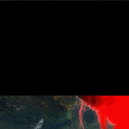
s tanto para los jugadores del juego principal, entre ellos los u
ptos básicos para planear” de Guild Wars 2: Heart of Thorns, p
e Tyria Central una vez aprendida esta habilidad de dominio.
tualizadas recompensas y la posibilidad de utilizar los planea
de de la Divinidad hasta el 9 de febrero. El evento regresará 
á al resto de campeones de la Niebla en el campo del Crep
en PvP y libéralo en el modo de juego Fortaleza para que te ayud
dades y rasgos, actualizaciones de los Fractales de la Niebla, y