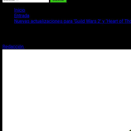
Inicio
Entrada
Nuevas actualizaciones para ‘Guild Wars 2’ y ‘Heart of Th
Nuevas actualizaciones para ‘Guild Wars 
Redacción
13 de enero, 2016
3 minutos de lectura