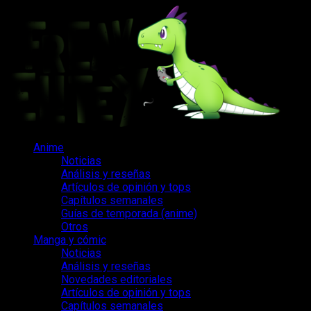
Saltar
al
contenido
Menú
Anime
principal
Noticias
Análisis y reseñas
Artículos de opinión y tops
Capítulos semanales
Guías de temporada (anime)
Otros
Manga y cómic
Noticias
Análisis y reseñas
Novedades editoriales
Artículos de opinión y tops
Capítulos semanales