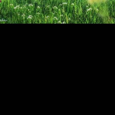
l día de hoy, y el cual ha llegado
cargado de información
.