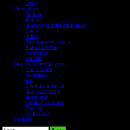
Otros
Videojuegos
Noticias
Análisis
Juegos y códigos mensuales
Guías
Indies
Otros (opinión, tops…)
Realidad Virtual
Periféricos
eSports
Cine, rol, tecnología y más
Cine y series
Tecnología
Rol
Literatura universal
Juegos de mesa
Entrevistas
Crónicas y eventos
Cosplay
Podcasting
Contacto
Buscar: