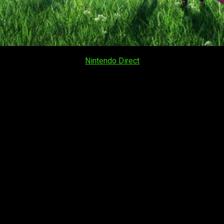
s 3
a través de un nuevo
Nintendo Direct
que ha tenido lugar en e
o mes de julio