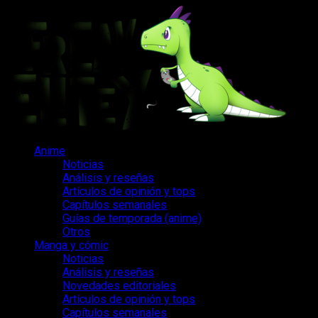
Saltar
al
contenido
Menú
Anime
principal
Noticias
Análisis y reseñas
Artículos de opinión y tops
Capítulos semanales
Guías de temporada (anime)
Otros
Manga y cómic
Noticias
Análisis y reseñas
Novedades editoriales
Artículos de opinión y tops
Capítulos semanales