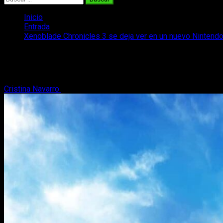
Inicio
Entrada
Xenoblade Chronicles 3 se deja ver en un nuevo Nintendo
Xenoblade Chronicles 3 se deja ver en u
Xenoblade Chronicles 3 se deja ver en un nuevo Nintendo Direct 
Cristina Navarro
22 de junio, 2022
2 minutos de lectura