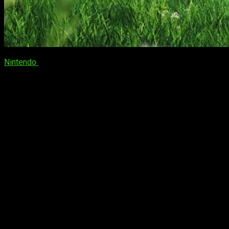
Nintendo
ha dejado ver nuevo material de
Xenoblade Chronicle
Xenoblade Chronicles 3
llegará el próxim