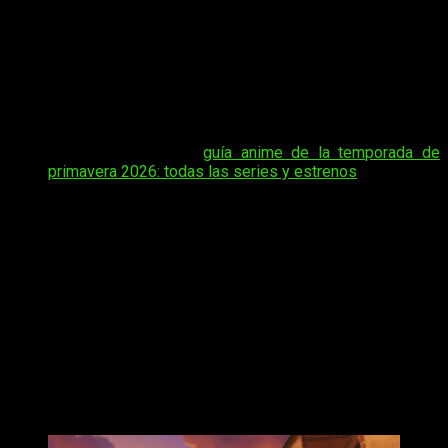
Coco está en una de las mayores encrucijadas de su vida
ahora que la han pillado usando magia delante de la gente
normal, por lo que podría perder la facultad para seguir
estudiando magia. Desde FreakEliteX te contamos
cuándo,
dónde y cómo ver online, en español y de manera legal
el episodio 10 del anime
Witch Hat Atelier
.
Tal vez te interese:
guía anime de la temporada de
primavera 2026: todas las series y estrenos
Tras darnos unos capítulos tranquilos donde nos presentaron
a sus principales protagonistas, comienza la lucha. Y hay que
decir que, tanto en animacion como en ritmo, los amigos de
Bug Film están haciendo un excelente trabajo en esta
adaptacion. En España podemos leer este manga gracias a
Milky Way Ediciones.
Witch Hat Atelier
, fecha, hora de
estreno y dónde ver el episodio 10 del
anime