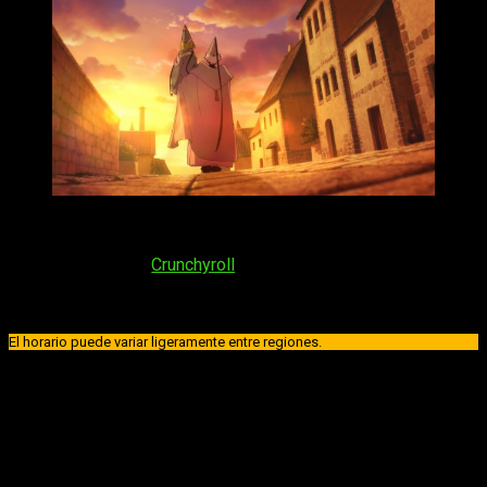
El décimo episodio del anime
Tongari Boushi no Atelier
llegará el próximo
lunes 1 de junio de 2026
. La serie se
retransmitirá en
Crunchyroll
, por lo que no tendremos
problema alguno para verlo. En lo que se refiere a su horario,
será a:
El horario puede variar ligeramente entre regiones.
España (Península y Baleares)
: a las
16:00
horas
España (Islas Canarias)
: a las
15:00
horas
Argentina
: a las
12:00
horas
Uruguay
: a las
12:00
horas
Brasil
(hora de Brasília): a las
12:00
horas
Chile
: a las
12:00
horas