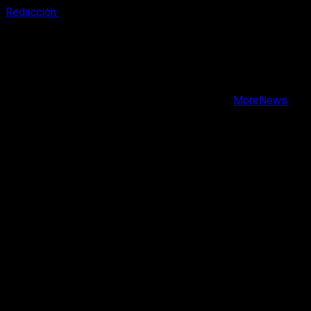
Redacción
5 de agosto, 2026
X
Facebook
Instagram
Youtube
Copyright © Todos los derechos reservados.
|
MoreNews
por AF themes.