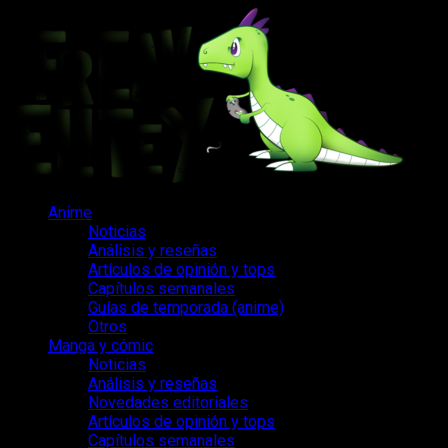
Saltar
al
contenido
Menú
Anime
principal
Noticias
Análisis y reseñas
Artículos de opinión y tops
Capítulos semanales
Guías de temporada (anime)
Otros
Manga y cómic
Noticias
Análisis y reseñas
Novedades editoriales
Artículos de opinión y tops
Capítulos semanales