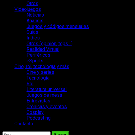
Otros
Videojuegos
Noticias
Análisis
Juegos y códigos mensuales
Guías
Indies
Otros (opinión, tops…)
Realidad Virtual
Periféricos
eSports
Cine, rol, tecnología y más
Cine y series
Tecnología
Rol
Literatura universal
Juegos de mesa
Entrevistas
Crónicas y eventos
Cosplay
Podcasting
Contacto
Buscar: