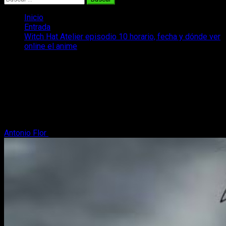
Inicio
Entrada
Witch Hat Atelier episodio 10 horario, fecha y dónde ver
online el anime
Witch Hat Atelier episodio 10 horario,
fecha y dónde ver online el anime
Hoy te traemos toda la información respecto a la emisión del
episodio 10 del anime de Witch Hat Atelier, uno de los
grandes de la temporada.
Antonio Flor
25 de mayo, 2026
3 minutos de lectura