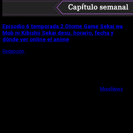
Episodio 6 temporada 2 Otome Game Sekai wa
Mob ni Kibishii Sekai desu, horario, fecha y
dónde ver online el anime
Redacción
5 de agosto, 2026
X
Facebook
Instagram
Youtube
Copyright © Todos los derechos reservados.
|
MoreNews
por AF themes.