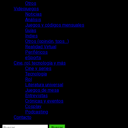
Otros
Videojuegos
Noticias
Análisis
Juegos y códigos mensuales
Guías
Indies
Otros (opinión, tops…)
Realidad Virtual
Periféricos
eSports
Cine, rol, tecnología y más
Cine y series
Tecnología
Rol
Literatura universal
Juegos de mesa
Entrevistas
Crónicas y eventos
Cosplay
Podcasting
Contacto
Buscar: