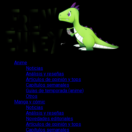
Saltar
al
contenido
Menú
Anime
principal
Noticias
Análisis y reseñas
Artículos de opinión y tops
Capítulos semanales
Guías de temporada (anime)
Otros
Manga y cómic
Noticias
Análisis y reseñas
Novedades editoriales
Artículos de opinión y tops
Capítulos semanales