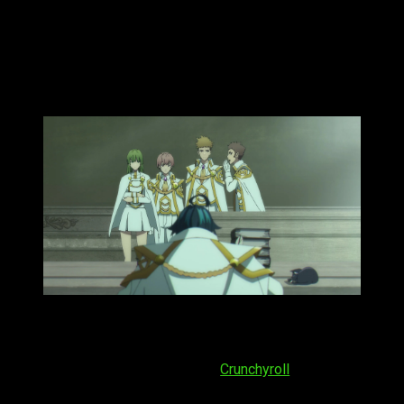
Wistoria Wand and Sword
temporada 2,
fecha, hora de estreno y dónde ver el
episodio 9 del anime
Si quieres saber cuándo se podrá ver el
capítulo 9 de la
temporada 2
del anime
Tsue to Tsurugi no Wistoria
, podrás
hacerlo a partir del
domingo 7 de junio de 2026
. Una vez
más, se podrá ver a través de
Crunchyroll
. Respecto a su
horario de proyección, será: