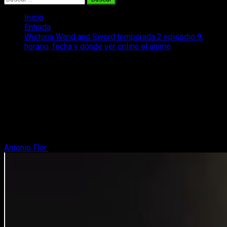
Inicio
Entrada
Wistoria Wand and Sword temporada 2 episodio 9,
horario, fecha y dónde ver online el anime
Wistoria Wand and Sword temporada 2
episodio 9, horario, fecha y dónde ver
online el anime
Repasamos los datos de emisión del anime Wistoria Wand
and Sword temporada 2 episodio 9 para que no os perdáis
nada.
Antonio Flor
31 de mayo, 2026
4 minutos de lectura