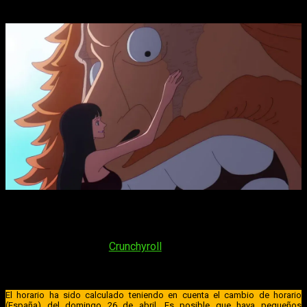
El
capítulo 10
del arco de Elpbaph del anime de
One Piece
,
es decir, el
1165
de la serie en su conteo general, se
estrenará el próximo
domingo 7 de junio, de 2026
. La serie
se retransmitirá en
Crunchyroll
, por lo que no tendremos
problema alguno para verlo. En lo que se refiere a su horario,
será a:
El horario ha sido calculado teniendo en cuenta el cambio de horario
(España) del domingo 26 de abril. Es posible que haya pequeños