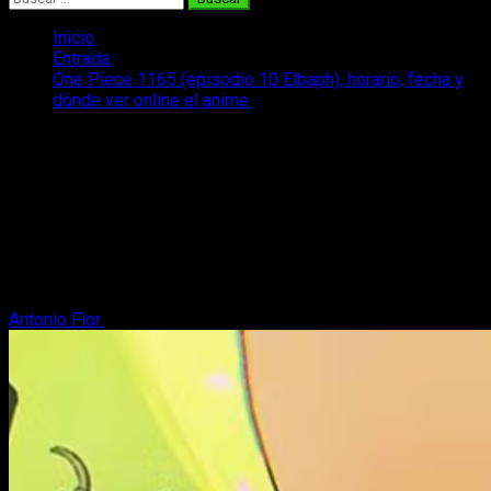
Inicio
Entrada
One Piece 1165 (episodio 10 Elbaph), horario, fecha y
dónde ver online el anime
One Piece 1165 (episodio 10 Elbaph),
horario, fecha y dónde ver online el
anime
Tras una larga espera, os contamos todo sobre la emisión del
capítulo 10 del arco de Elpabh, o del episodio 1165 del anime
de One Piece.
Antonio Flor
31 de mayo, 2026
4 minutos de lectura