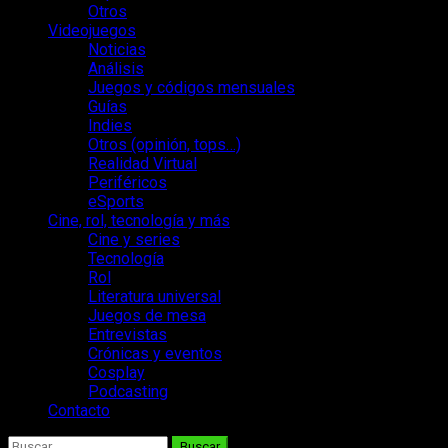
Otros
Videojuegos
Noticias
Análisis
Juegos y códigos mensuales
Guías
Indies
Otros (opinión, tops…)
Realidad Virtual
Periféricos
eSports
Cine, rol, tecnología y más
Cine y series
Tecnología
Rol
Literatura universal
Juegos de mesa
Entrevistas
Crónicas y eventos
Cosplay
Podcasting
Contacto
Buscar: