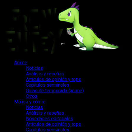
Saltar
al
contenido
Menú
Anime
principal
Noticias
Análisis y reseñas
Artículos de opinión y tops
Capítulos semanales
Guías de temporada (anime)
Otros
Manga y cómic
Noticias
Análisis y reseñas
Novedades editoriales
Artículos de opinión y tops
Capítulos semanales