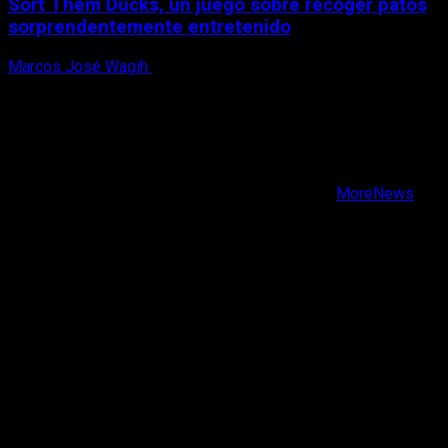
Sort Them Ducks, un juego sobre recoger patos
sorprendentemente entretenido
Marcos José Wagih
8 de agosto, 2026
X
Facebook
Instagram
Youtube
Copyright © Todos los derechos reservados.
|
MoreNews
por AF themes.