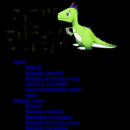
Saltar
al
contenido
Menú
Anime
principal
Noticias
Análisis y reseñas
Artículos de opinión y tops
Capítulos semanales
Guías de temporada (anime)
Otros
Manga y cómic
Noticias
Análisis y reseñas
Novedades editoriales
Artículos de opinión y tops
Capítulos semanales