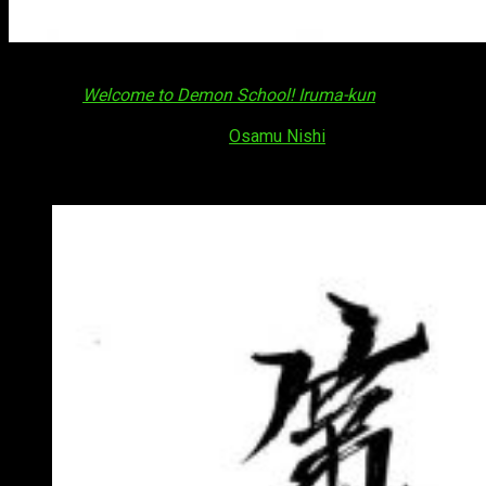
Coincidiendo con la emisión de su último episodio, la serie
de anime
Welcome to Demon School! Iruma-kun
ha anunciado
una segunda temporada para
primavera de 2021
. La noticia
la ha hecho pública el propio
Osamu Nishi
, autor del manga en
el que está basado. Lo ha hecho a través de su cuenta de
Twitter, dejándonos un dibujo para homenajear la ocasión.