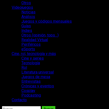
Otros
Videojuegos
Noticias
Análisis
Juegos y códigos mensuales
Guías
Indies
Otros (opinión, tops…)
Realidad Virtual
Periféricos
eSports
Cine, rol, tecnología y más
Cine y series
Tecnología
Rol
Literatura universal
Juegos de mesa
Entrevistas
Crónicas y eventos
Cosplay
Podcasting
Contacto
Buscar: