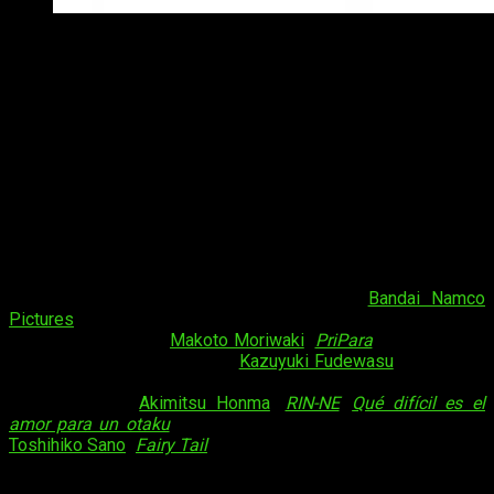
Dibujo de Osamu Nishi celebrando el anuncio de la segu
La primera temporada está disponible
en Crunchyroll
Welcome to Demon School! Iruma-kun
comenzó su emisión
la pasada temporada de otoño y ha finalizado este mismo fin
de semana con su episodio 23. En España
está licenciada
para su emisión a través de internet por la plataforma
Crunchyroll
, que ha ofrecido los episodios semanalmente en
simulcast
.
La obra ha sido animada por el estudio
Bandai Namco
Pictures
. Entre los miembros del equipo encontramos figuras
como la del director
Makoto Moriwaki
(
PriPara
,
Tantey Opera
Milky Holmes
) o el guionista
Kazuyuki Fudewasu
(
Net-juu no
Susume
,
Shōjo Shūmatsu Ryokō
). La banda sonora está
compuesta por
Akimitsu Honma
(
RIN-NE
,
Qué difícil es el
amor para un otaku
) y el diseño de personajes es obra de
Toshihiko Sano
(
Fairy Tail
2014
y
Final Series
).
Sinopsis