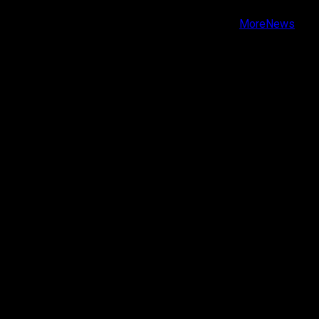
Copyright © Todos los derechos reservados.
|
MoreNews
por AF themes.