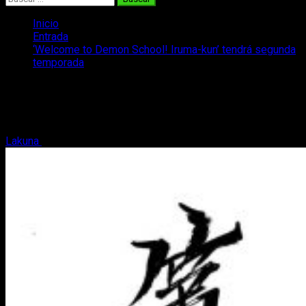
Inicio
Entrada
‘Welcome to Demon School! Iruma-kun’ tendrá segunda
temporada
‘Welcome to Demon School! Iruma-kun’
tendrá segunda temporada
Lakuna
10 de marzo, 2020
2 minutos de lectura