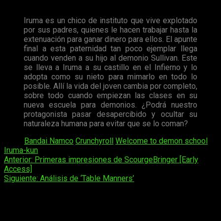
Iruma es un chico de instituto que vive explotado
por sus padres, quienes le hacen trabajar hasta la
extenuación para ganar dinero para ellos. El apunte
final a esta paternidad tan poco ejemplar llega
cuando venden a su hijo al demonio Sullivan. Este
se lleva a Iruma a su castillo en el Infierno y lo
adopta como su nieto para mimarlo en todo lo
posible. Allí la vida del joven cambia por completo,
sobre todo cuando empiezan las clases en su
nueva escuela para demonios. ¿Podrá nuestro
protagonista pasar desapercibido y ocultar su
naturaleza humana para evitar que se lo coman?
Tags:
Bandai Namco
Crunchyroll
Welcome to demon school
Iruma-kun
Navegación
Anterior:
Primeras impresiones de ScourgeBringer [Early
Access]
de
Siguiente:
Análisis de ‘Table Manners’
entradas
Deja una respuesta
Tu dirección de correo electrónico no será publicada.
Los