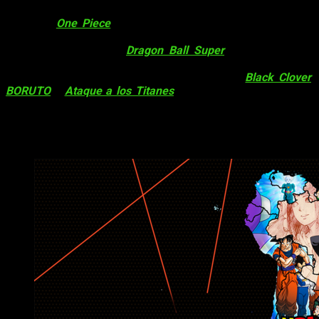
Guatemala, El Salvador, Costa Rica, Panamá junto con una que
otra Isla.
One Piece
se hace honor a sí misma y lidera el
territorio perteneciente a las Islas del Caribe además de
República Dominicana.
Dragon Ball Super
se coloca en la
cima dentro de Belice, Honduras y Nicaragua. Finalmente
podemos apreciar algunas otras series como
Black Clover
,
BORUTO
y
Ataque a los Titanes
, esta última únicamente en
territorio canadiense.
América
del Sur