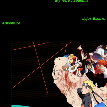
Serbia, por mencionar algunos.
My Hero Academia
lidera las
áreas de Irlanda, Suecia, Noruega, Dinamarca y también en el
Vaticano. Un buen puñado de países han decidido darle el
gane a
Black Clover
pese a ser un anime reciente.
Sorpresivamente, Polonia y Bilorrusia eligieron
Jojo’s Bizarre
Adventure
por encima de cualquiera de los otros animes.
Oriente Medio