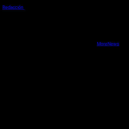
Redacción
9 de agosto, 2026
X
Facebook
Instagram
Youtube
Copyright © Todos los derechos reservados.
|
MoreNews
por AF themes.