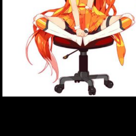
Empezamos año nuevo y queremos echar una mirada en
retrospectiva para descubrir qué fue lo más visto por los
usuarios de
Crunchyroll
en los últimos 10 años.
Norteamérica y América Ce
ntral