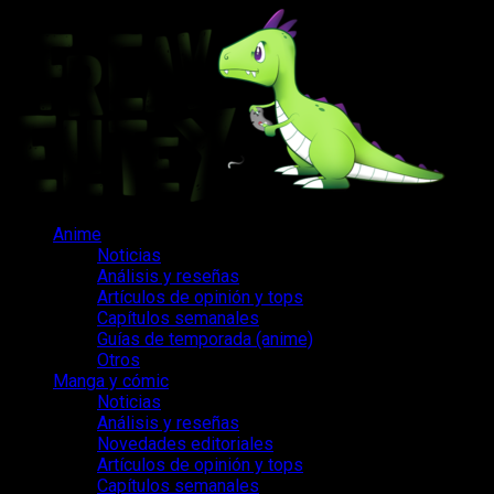
Saltar
al
contenido
Menú
Anime
principal
Noticias
Análisis y reseñas
Artículos de opinión y tops
Capítulos semanales
Guías de temporada (anime)
Otros
Manga y cómic
Noticias
Análisis y reseñas
Novedades editoriales
Artículos de opinión y tops
Capítulos semanales