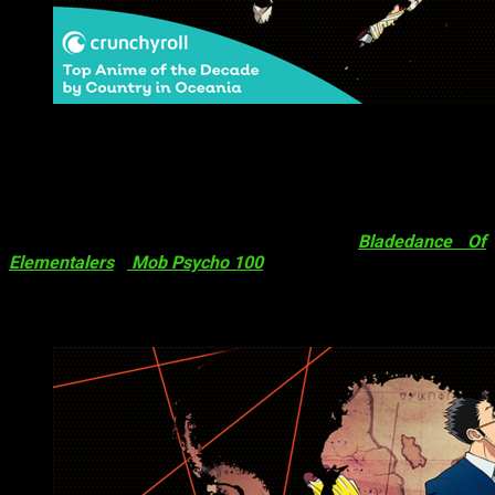
Lo más visto de los últimos 10 años de Crunchyroll por 
Australia, el país más grande del continente oceánico ha
elegido a
My Hero Academia
como su favorito junto con
Nueva Zelanda, sin embargo en el resto de la región también
destacan otras series, dentro de las que podemos encontrar
Ataque a los Titanes
,
Ace Attorney
,
Bladedance Of
Elementalers
y
Mob Psycho 100
.
Antártida