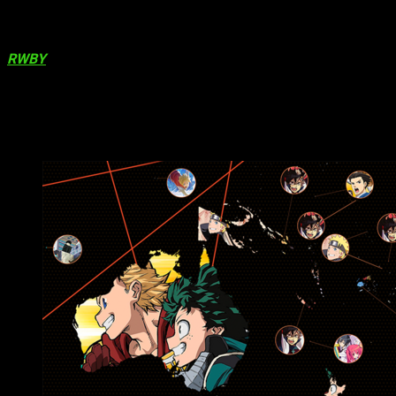
otros más pequeños como Vietnam o Tailandia, incluso en
Filipinas. Lo más curioso que podemos encontrar aquí, es que
en Japón, el lugar de origen del anime, la serie más vista fue
RWBY
, una serie americana. En parte también porque en
Japón no ven anime vía Crunchyroll sin embargo han sabido
acoger todo estilo que tenga al anime como inspiración.
Oceanía