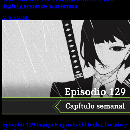
digital y enciende la polémica
MiguelMalab
9 de agosto, 2026
Episodio 129 manga Kagurabachi fecha, horario y