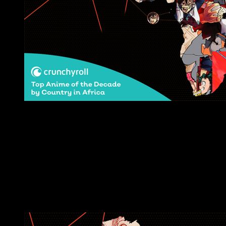
Lo más visto de los últimos 10 años de Crunchyroll por 
El mapa sin mucho esfuerzo nos permite visualizar que los
usuarios del continente africano tienen una clara preferencia
por
Black Clover
, destacando países como Kenya, Etiopía,
Malí, Ruanda y Madagascar. En segundo puesto le sigue de
cerca
Naruto Shippūden
dentro de países como Nigeria o
Egipto.
Asia