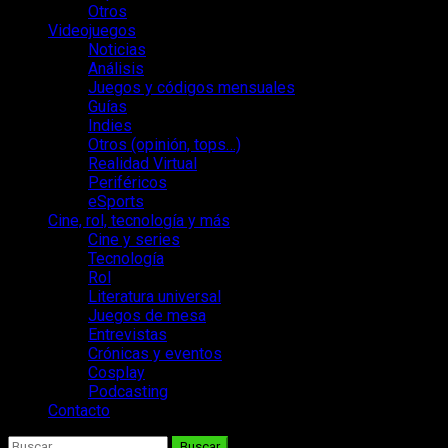
Otros
Videojuegos
Noticias
Análisis
Juegos y códigos mensuales
Guías
Indies
Otros (opinión, tops…)
Realidad Virtual
Periféricos
eSports
Cine, rol, tecnología y más
Cine y series
Tecnología
Rol
Literatura universal
Juegos de mesa
Entrevistas
Crónicas y eventos
Cosplay
Podcasting
Contacto
Buscar: