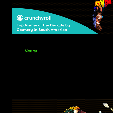
Lo más visto de los últimos 10 años de Crunchyroll por 
A diferencia de lo que ha ocurrido en Norteamérica y América
del Centro,
Naruto
Shippūden
ha logrado aquí muy poco,
siendo Brasil, Guyana y Paraguay los únicos países donde se
ha posicionado.
BORUTO
simplemente no lo ha logrado en
ninguno.
Dragon Ball Super
se corona siendo la serie
predominante en América del Sur, destacando en países
como Chile, Argentina, Bolivia, Colombia, Perú y Venezuela,
por mencionar algunos.
Europa