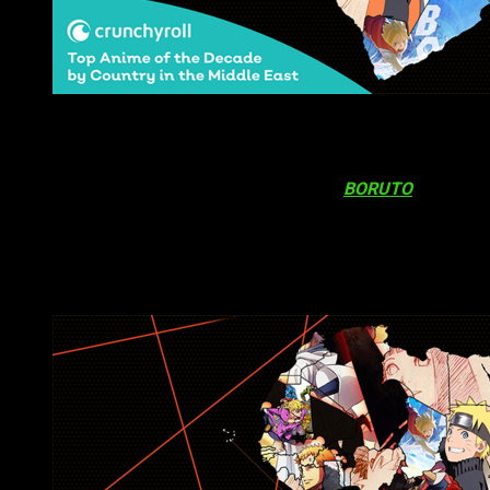
Lo más visto de los últimos 10 años de Crunchyroll por 
Al igual que en el norte de América,
Naruto Shippūden
se
coloca como la serie más vista en países como Arabia Saudí,
Pakistán o a los Emiratos Árabes Unidos.
BORUTO
por otro
lado, ha triunfado en Yemén.
Black Clover
también se
posiciona en Irán e Irak.
África