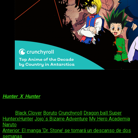
Lo más visto de los últimos 10 años de Crunchyroll por 
Finalmente, en uno de los sitios menos poblados del mundo
pero aún con usuarios de Crunchyroll, la serie más vista fue
Hunter X Hunter
. Por último, haciendo un conteo global, la
gran ganadora es
Naruto Shippūden
.
Tags:
Black Clover
Boruto
Crunchyroll
Dragon ball Super
HunterxHunter
Jojo´s Bizarre Adventure
My Hero Academia
Naruto
Navegación
Anterior:
El manga ‘Dr. Stone’ se tomará un descanso de dos
semanas