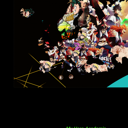
Lo más visto de los últimos 10 años de Crunchyroll por 
En un caso completamente contrastante, en Europa sucede
algo distinto y es que aquí no se tiene un claro ganador. Lo
cierto es que el
shōnen
es el género en Europa como en
América predomina.
Naruto Shippūden
se ha establecido en
España, Suiza, Eslovenia, Lituania, Hungría, Eslovaquia y