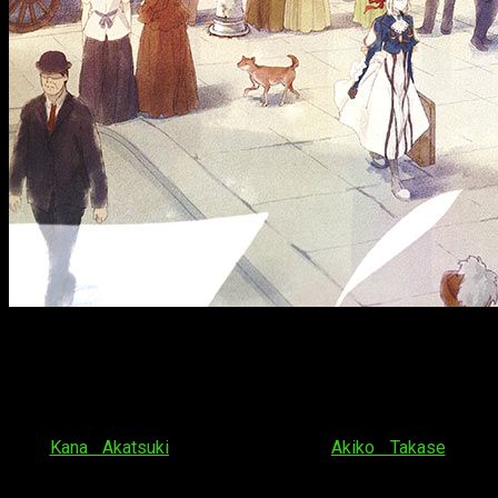
Datos sobre
Violet Evergarden
Violet Evergarden
es una serie de novelas ligeras escritas
por
Kana Akatsuki
e ilustrada por
Akiko Takase
que
comenzaron a publicarse en 2015. El primer tomo se publicó
en la revista
KA Esuma Bunko
, línea editorial del estudio