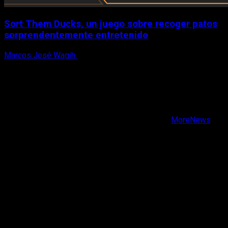
Sort Them Ducks, un juego sobre recoger patos
sorprendentemente entretenido
Marcos José Wagih
8 de agosto, 2026
X
Facebook
Instagram
Youtube
Copyright © Todos los derechos reservados.
|
MoreNews
por AF themes.