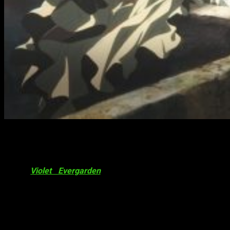
Nuevo proyecto de
Violet Evergarden
¡Hola, muy buenas! Recientemente, a través de la novela
ligera
Violet Evergarden
Gaiden
(historia paralela a la
original), se ha revelado, por sorpresa, que se ha iniciado un
nuevo proyecto
sobre la franquicia. Desgraciadamente, por
el momento la información es escasa. De hecho, solo se ha
corroborado la existencia del nuevo proyecto, pero no por
donde irán los tiros. Por lo tanto, y por el momento, solo
podemos esperar.