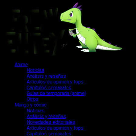
Saltar
al
contenido
Menú
Anime
principal
Noticias
Análisis y reseñas
Artículos de opinión y tops
Capítulos semanales
Guías de temporada (anime)
Otros
Manga y cómic
Noticias
Análisis y reseñas
Novedades editoriales
Artículos de opinión y tops
Capítulos semanales