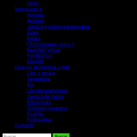
Otros
Videojuegos
Noticias
Análisis
Juegos y códigos mensuales
Guías
Indies
Otros (opinión, tops…)
Realidad Virtual
Periféricos
eSports
Cine, rol, tecnología y más
Cine y series
Tecnología
Rol
Literatura universal
Juegos de mesa
Entrevistas
Crónicas y eventos
Cosplay
Podcasting
Contacto
Buscar: