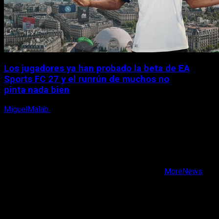
Los jugadores ya han probado la beta de EA
Sports FC 27 y el runrún de muchos no
pinta nada bien
MiguelMalab
9 de agosto, 2026
X
Facebook
Instagram
Youtube
Copyright © Todos los derechos reservados.
|
MoreNews
por AF themes.