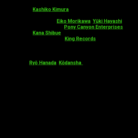
Dirección de fotografía:
Shigeki Asakawa
Edición:
Kashiko Kimura
Dirección de sonido:
Toru Nakano
Efectos de sonido:
Eiko Morikawa
,
Yūki Hayashi
Producción de sonido:
Pony Canyon Enterprises
Música:
Kana Shibue
Producción de música:
King Records
Datos sobre
Devils’ Line
Su autor es
Ryō Hanada
.
Kōdansha
publicó el manga dentro
de la categoría fantasía oscura. Comenzó a serializarse en la
revista
Monthly Morning Two
en 2013, y la misma editorial
publicó el décimo tomo el 21 de julio de 2017.
Sinopsis
Tsukasa, una chica de instituto, es rescatada por
un demonio del ataque de unos vampiros que
llevan atacando a la humanidad. Anzai, su
rescatador, es mitad demonio que explota sus
dones sobrenaturales como miembro de la policía
y fuerzas especializadas en los crímenes