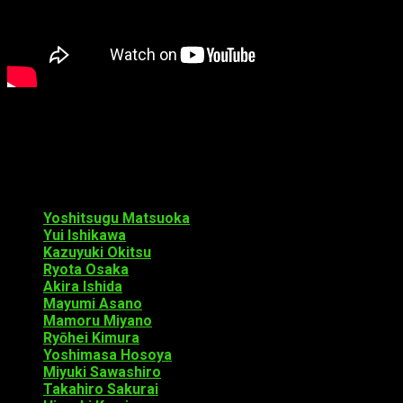
El anime de
Devils’ Line
se estrenará en territorio nipón el
próximo
7 de abril
. El estreno podrá verse en Tokyo MX,
BS11, Sun TV y KBS Kyoto.
Reparto de voces
Yoshitsugu Matsuoka
como Yūki Anzai
Yui Ishikawa
como Tsukasa Taira
Kazuyuki Okitsu
como Yōsuke Asami
Ryota Osaka
como Naoya Ushio
Akira Ishida
como Megumi Ishimaru
Mayumi Asano
como Midori Anzai
Mamoru Miyano
como Tamaki Anzai
Ryōhei Kimura
como Hans Lee
Yoshimasa Hosoya
como Takashi Sawazaki
Miyuki Sawashiro
como Juliana Lloyd
Takahiro Sakurai
como Kirio Kikuhara