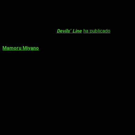
Mamoru Miyano interpreta el ending de
Devils’ Line
La web oficial del anime
Devils’ Line
ha publicado
un
nuevo
vídeo promocional
. En él podemos escuchar el
ending
del
anime, titulado
Sotto Toketeyuku Yō ni
e interpretado por
Mamoru Miyano
. A continuación el vídeo mencionado: