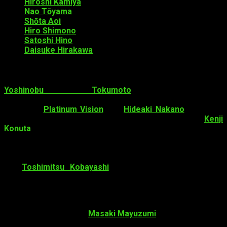
Hiroshi Kamiya
como Takeshi Makimura
Nao Tōyama
como Nanako Tenjō
Shōta Aoi
como Kenichi Yoshii
Hiro Shimono
como Shōta Akimura
Satoshi Hino
como Ryūsei Yanagi
Daisuke Hirakawa
como Ryūnosuke Katagiri
Staff
Yoshinobu Tokumoto
(
Nagasarete
Airantō
,
Amanchu!
) estará en la
dirección
junto
al estudio
Platinum Vision
, con
Hideaki Nakano
(
Aoharu x
Machinegun
,
Servamp
) como
director asistente
.
Kenji
Konuta
(
Aoharu x Machinegun
,
Servamp
)
y
Ayumu
Hisao
(
Gekijoban Servamp: Alice in the Garden
) son los
encargados del
guion
y composición de la serie.
Senri
Kawaguchi
dibuja los
diseños de personajes
,
con
Toshimitsu Kobayashi
como
director principal de
animación
.
Yasuhiro Saiki
es el
director de animación de
acción
.
Diseño de atrezo:
Tomokazu Sugimura
Dirección de arte:
Masaki Mayuzumi
Ajustes de color:
Aiko Yamagami