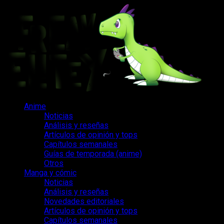
Saltar
al
contenido
Menú
Anime
principal
Noticias
Análisis y reseñas
Artículos de opinión y tops
Capítulos semanales
Guías de temporada (anime)
Otros
Manga y cómic
Noticias
Análisis y reseñas
Novedades editoriales
Artículos de opinión y tops
Capítulos semanales