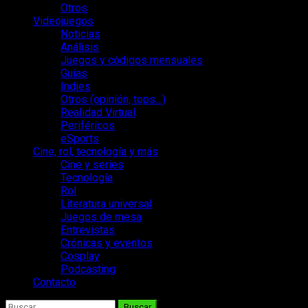
Otros
Videojuegos
Noticias
Análisis
Juegos y códigos mensuales
Guías
Indies
Otros (opinión, tops…)
Realidad Virtual
Periféricos
eSports
Cine, rol, tecnología y más
Cine y series
Tecnología
Rol
Literatura universal
Juegos de mesa
Entrevistas
Crónicas y eventos
Cosplay
Podcasting
Contacto
Buscar: