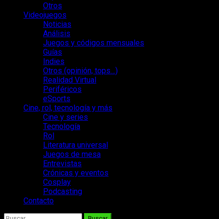
Otros
Videojuegos
Noticias
Análisis
Juegos y códigos mensuales
Guías
Indies
Otros (opinión, tops…)
Realidad Virtual
Periféricos
eSports
Cine, rol, tecnología y más
Cine y series
Tecnología
Rol
Literatura universal
Juegos de mesa
Entrevistas
Crónicas y eventos
Cosplay
Podcasting
Contacto
Buscar: