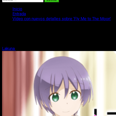
Inicio
Entrada
Vídeo con nuevos detalles sobre ‘Fly Me to The Moon’
Vídeo con nuevos detalles sobre ‘Fly
Me to The Moon’
Lakuna
12 de mayo, 2020
2 minutos de lectura