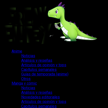
Saltar
al
contenido
Menú
Anime
principal
Noticias
Análisis y reseñas
Artículos de opinión y tops
Capítulos semanales
Guías de temporada (anime)
Otros
Manga y cómic
Noticias
Análisis y reseñas
Novedades editoriales
Artículos de opinión y tops
Capítulos semanales