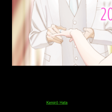
Imagen mostrada en el nuevo vídeo de Fly Me to The Mo
La nueva comedia romántica del autor
de
Hayate, mayordomo de combate
Fly Me to The Moon
, de título original
Tonikaku Kawaii
, está
basado en un manga de
Kenjirō Hata
que lleva publicándose
en la
Shūkan Shōnen Sunday
desde su comienzo en febrero