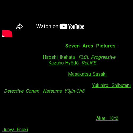
Nos encontramos con que
Seven Arcs Pictures
es el
estudio elegido para la producción de la serie. La
dirección
estará a cargo de
Hiroshi Ikehata
(
FLCL Progressive
,
Robot
Girls Z
), mientras que
Kazuho Hyōdō
(
ReLIFE
,
Himegoto
) será
el responsable de la adaptación del
guion
. Los
diseños de
personajes
corren a cargo de
Masakatsu Sasaki
(
Bokutachi
wa Benkyō ga Dekinai
,
Seton Academy: Join the Pack!
). La
dirección artística está en manos de
Yukihiro Shibutani
(
Detective Conan
,
Natsume Yūjin-Chō
), y la música estará
compuesta por
Endō
(
Akiba’s Trip: The Animation
).
Gracias al vídeo también hemos podido escuchar las voces
de los que serán los
seiyūs
de los dos personajes
protagonistas. Por un lado, tenemos a
Akari Kitō
, que
interpretará el papel de
Tsukasa
. Por el otro, tenemos a
Junya Enoki
, que será quien le ponga voz al personaje de