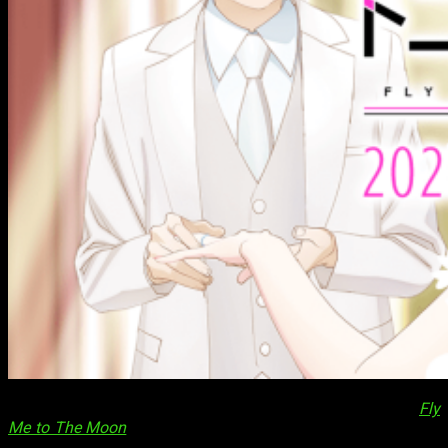
La cuenta oficial de Twitter de la adaptación a anime de
Fly
Me to The Moon
ha publicado un
breve vídeo promocional
.
En él se revela información sobre equipo de animación y