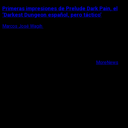
Primeras impresiones de Prelude Dark Pain, el
‘Darkest Dungeon español, pero táctico’
Marcos José Wagih
6 de agosto, 2026
X
Facebook
Instagram
Youtube
Copyright © Todos los derechos reservados.
|
MoreNews
por AF themes.