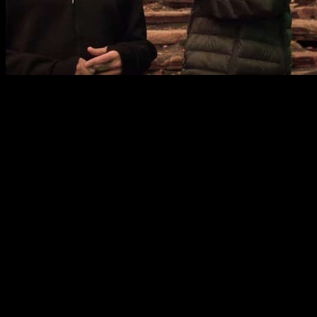
En él vemos como
Tom Holland,
nuestro nuevo
Spider-
Man,
se muestra ilusionado por estar ante grandes actores
como
Robert Downey Jr.
quien interpreta a
Iron Man
(
Tony
Stark
) y
Chris Pratt
que da vida a
Star Lord
(
Peter Quill
).