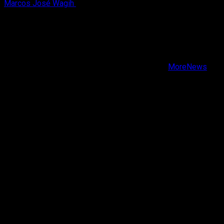
Marcos José Wagih
6 de agosto, 2026
X
Facebook
Instagram
Youtube
Copyright © Todos los derechos reservados.
|
MoreNews
por AF themes.