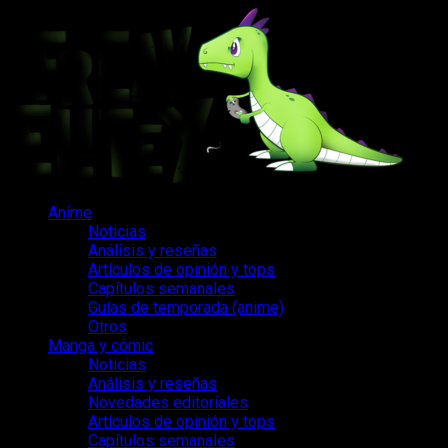
Saltar
al
contenido
Menú
Anime
principal
Noticias
Análisis y reseñas
Artículos de opinión y tops
Capítulos semanales
Guías de temporada (anime)
Otros
Manga y cómic
Noticias
Análisis y reseñas
Novedades editoriales
Artículos de opinión y tops
Capítulos semanales