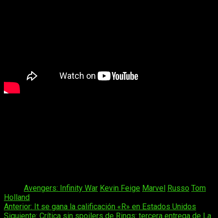
También tuvieron lugar durante este vídeo los directores de
Avengers Infinity War
; los hermanos
Russo,
quienes
respondieron a preguntas como ¿a qué tres vengadores os
llevaríais en unas vacaciones familiares?
Mientras tanto esperaremos a más información de la nueva
superproducción de
Marvel
que se estrenará el
4 de mayo
de 2018
.
Tags:
Avengers: Infinity War
Kevin Feige
Marvel
Russo
Tom
Holland
Navegación
Anterior:
It se gana la calificación «R» en Estados Unidos
Siguiente:
Crítica sin spoilers de Rings: tercera entrega de La