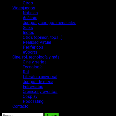
Otros
Videojuegos
Noticias
Análisis
Juegos y códigos mensuales
Guías
Indies
Otros (opinión, tops…)
Realidad Virtual
Periféricos
eSports
Cine, rol, tecnología y más
Cine y series
Tecnología
Rol
Literatura universal
Juegos de mesa
Entrevistas
Crónicas y eventos
Cosplay
Podcasting
Contacto
Buscar: