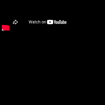
El propio
Iron Man
dirigió un
Facebook Live
el viernes, de
esta manera the camera guy (
Tom Holland
) iba haciendo
preguntas a
Robert
como ¿qué es lo que más te emociona
de formar parte de los Vengadores? o ¿si pudieras tener
cualquier otra armadura de
Iron Man
cuál escogerías para el
rodaje?