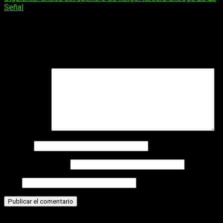
de
Señal
entradas
Deja una respuesta
Tu dirección de correo electrónico no será publicada.
Los
campos obligatorios están marcados con
*
Comentario
*
Nombre
Correo electrónico
Web