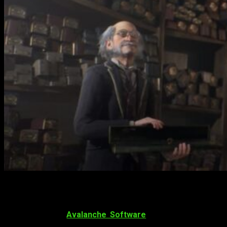
Hogwarts Legacy
es uno de los títulos más esperados del
año y los fans de
Harry Potter
están impacientes, yo incluido,
por vivir una gran experiencia. Esta nueva entrega
desarrollada por
Avalanche Software
ya nos ha mostrado
en varias ocasiones
lo ambiciosa que puede llegar a ser
.