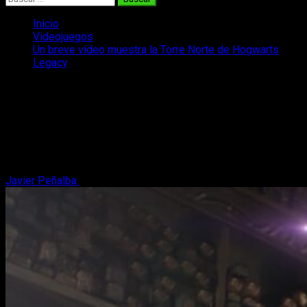
Inicio
Videojuegos
Un breve vídeo muestra la Torre Norte de Hogwarts
Legacy
Un breve vídeo muestra la Torre Norte
de Hogwarts Legacy
Hogwarts Legacy cada vez ofrece más detalles acerca de lo
que parece ser la aventura definitiva del universo Harry
Potter.
Javier Peñalba
26 de julio, 2022
2 minutos de lectura