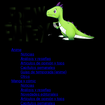
Saltar
al
contenido
Menú
Anime
principal
Noticias
Análisis y reseñas
Artículos de opinión y tops
Capítulos semanales
Guías de temporada (anime)
Otros
Manga y cómic
Noticias
Análisis y reseñas
Novedades editoriales
Artículos de opinión y tops
Capítulos semanales