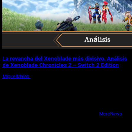
La revancha del Xenoblade más divisivo. Análisis
de Xenoblade Chronicles 2 – Switch 2 Edition
MiguelMalab
6 de agosto, 2026
X
Facebook
Instagram
Youtube
Copyright © Todos los derechos reservados.
|
MoreNews
por AF themes.