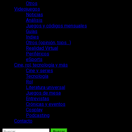
Otros
Videojuegos
Noticias
Análisis
Juegos y códigos mensuales
Guías
Indies
Otros (opinión, tops…)
Realidad Virtual
Periféricos
eSports
Cine, rol, tecnología y más
Cine y series
Tecnología
Rol
Literatura universal
Juegos de mesa
Entrevistas
Crónicas y eventos
Cosplay
Podcasting
Contacto
Buscar: