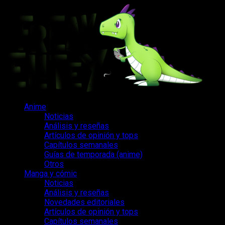
Saltar
al
contenido
Menú
Anime
principal
Noticias
Análisis y reseñas
Artículos de opinión y tops
Capítulos semanales
Guías de temporada (anime)
Otros
Manga y cómic
Noticias
Análisis y reseñas
Novedades editoriales
Artículos de opinión y tops
Capítulos semanales