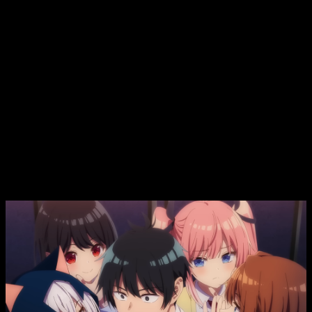
«
Tune in the Midnight Heart
continuará ampliando su
historia con esta segunda temporada, aunque por ahora no
se han concretado detalles sobre su fecha de estreno»
Tune in the Midnight Heart
tendrá
temporada 2
La historia todavía tiene margen para profundizar en sus
personajes y en el misterio central
, algo que encaja bien
con el ritmo pausado que ha mostrado la primera temporada.
La continuidad permitirá explorar con más detalle las
aspiraciones de las protagonistas y su evolución dentro del
club.