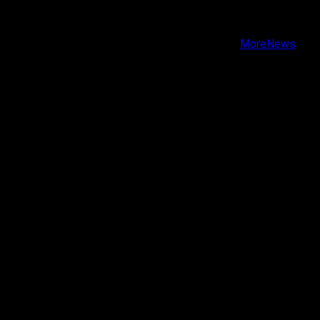
Instagram
Youtube
Copyright © Todos los derechos reservados.
|
MoreNews
por AF themes.