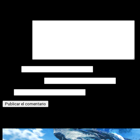
Tu dirección de correo electrónico no será publicada.
Los
campos obligatorios están marcados con
*
Comentario
*
Nombre
Correo electrónico
Web
Historias relacionadas