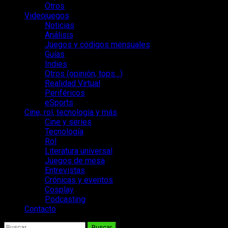
Otros
Videojuegos
Noticias
Análisis
Juegos y códigos mensuales
Guías
Indies
Otros (opinión, tops…)
Realidad Virtual
Periféricos
eSports
Cine, rol, tecnología y más
Cine y series
Tecnología
Rol
Literatura universal
Juegos de mesa
Entrevistas
Crónicas y eventos
Cosplay
Podcasting
Contacto
Buscar: