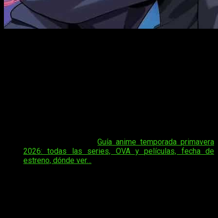
El manga ha destacado por su mezcla de comedia romántica
y misterio,
Así es,
el anime
Tune in the Midnight Heart
tendrá
temporada 2
, una noticia que llega justo tras la emisión de
su primer arco en 2026 y que confirma el buen recibimiento
de la serie. Nos encontraremos ante una continuación directa
que amplía el recorrido de esta adaptación basada en el
manga de
Masakuni Igarashi
, consolidando su presencia
dentro de la temporada.
Tal vez te interese:
Guía anime temporada primavera
2026: todas las series, OVA y películas, fecha de
estreno, dónde ver…
Desde leugo que este anuncio no pilla por sorpresa, ya que
la
serie ha mantenido una buena recepción desde su
estreno el pasado 6 de enero de 2026 en Japón.
La
confirmación de esta nueva temporada se produjo tras la
emisión del último episodio, dejando claro que la historia de