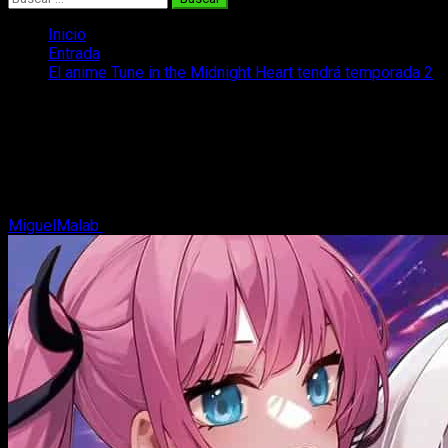
Inicio
Entrada
El anime Tune in the Midnight Heart tendrá temporada 2
El anime Tune in the Midnight Heart
tendrá temporada 2
La segunda temporada de Tune in the Midnight Heart ha sido
confirmada tras el final del anime estrenado este mismo año
MiguelMalab
25 de marzo, 2026
2 minutos de lectura