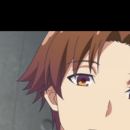
es temporadas aclamadas por la crítica que mantuvieron a 
 qué depara el destino para Kiyotaka y sus compañeros.
a, hora de estreno y dónde ver el episodi