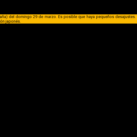
ku Shijou Shugi no Kyoushitsu e 4th Season: 2-nensei-hen 1 G
rio de emisión será el siguiente:
paña) del domingo 29 de marzo. Es posible que haya pequeños desajustes. E
ión japonés.