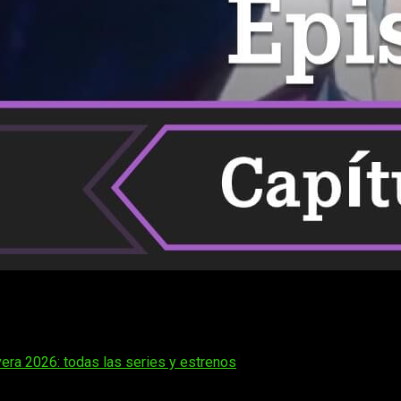
erie de episodios semanales que seguro que a más de uno in
sei-hen 1 Gakki
: cuándo, dónde y cómo ver online, en españ
era 2026: todas las series y estrenos
vela ligera de Shōgo Kinugasa
ha cautivado a audiencias glob