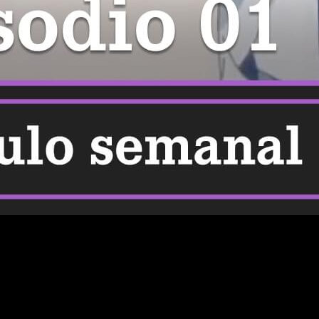
teresará. Vamos allá con todos los detalles sobre
Youkoso
ol y de manera legal el episodio 1 de la temporada 4 del
ales con su intrincada trama y sus personajes inolvidables. El