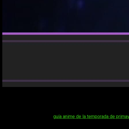
Seguimos hablándoos de anime y hoy empezamos una nueva s
Jitsuryoku Shijou Shugi no Kyoushitsu e 4th Season: 2-nen
anime
Classroom of the Elite
.
Tal vez te interese:
guía anime de la temporada de primav
Desde su debut en 2017,
esta adaptación de la exitosa no