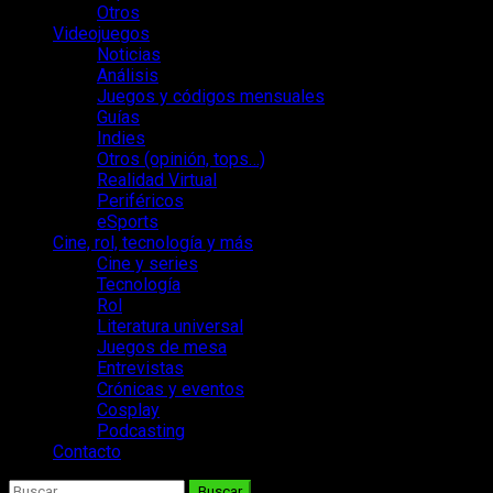
Otros
Videojuegos
Noticias
Análisis
Juegos y códigos mensuales
Guías
Indies
Otros (opinión, tops…)
Realidad Virtual
Periféricos
eSports
Cine, rol, tecnología y más
Cine y series
Tecnología
Rol
Literatura universal
Juegos de mesa
Entrevistas
Crónicas y eventos
Cosplay
Podcasting
Contacto
Buscar: