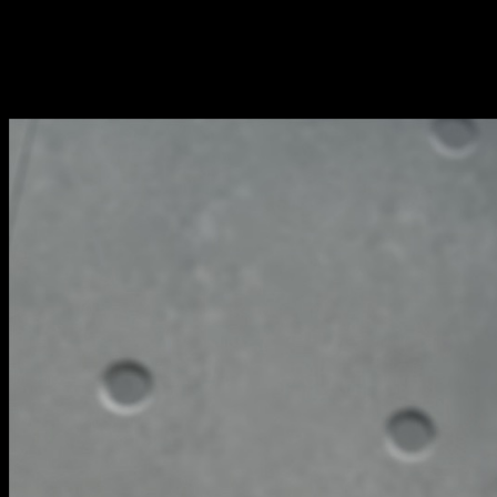
anime ha seguido de cerca el éxito de la novela ligera,
con tr
nueva cuarta temporada, los fans están ansiosos por descubrir
Classroom of the Elite
temporada 4, fech