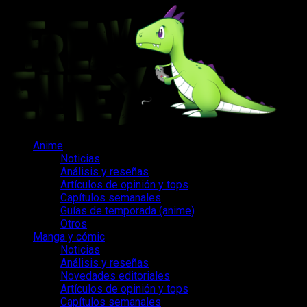
Saltar
al
contenido
Menú
Anime
principal
Noticias
Análisis y reseñas
Artículos de opinión y tops
Capítulos semanales
Guías de temporada (anime)
Otros
Manga y cómic
Noticias
Análisis y reseñas
Novedades editoriales
Artículos de opinión y tops
Capítulos semanales