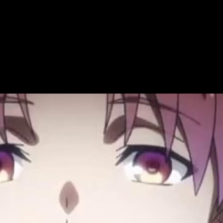
el anime
ecesaria.