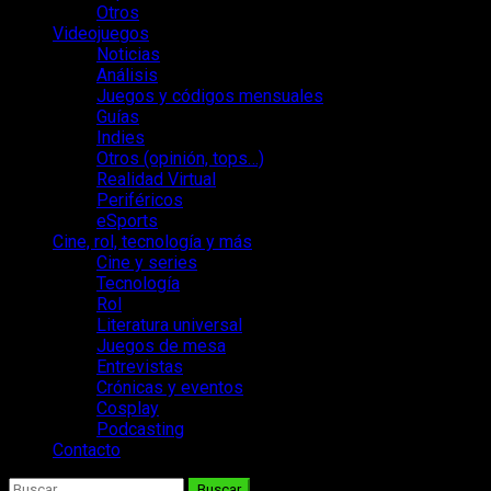
Otros
Videojuegos
Noticias
Análisis
Juegos y códigos mensuales
Guías
Indies
Otros (opinión, tops…)
Realidad Virtual
Periféricos
eSports
Cine, rol, tecnología y más
Cine y series
Tecnología
Rol
Literatura universal
Juegos de mesa
Entrevistas
Crónicas y eventos
Cosplay
Podcasting
Contacto
Buscar: