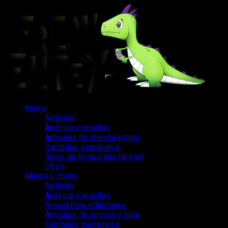
Saltar
al
contenido
Menú
Anime
principal
Noticias
Análisis y reseñas
Artículos de opinión y tops
Capítulos semanales
Guías de temporada (anime)
Otros
Manga y cómic
Noticias
Análisis y reseñas
Novedades editoriales
Artículos de opinión y tops
Capítulos semanales