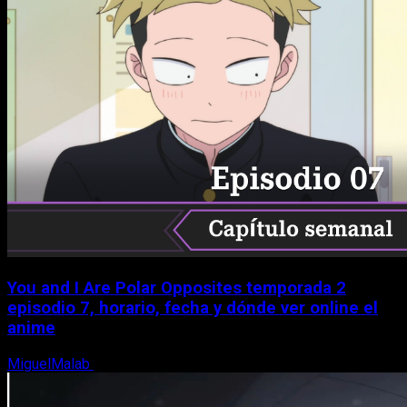
You and I Are Polar Opposites temporada 2
episodio 7, horario, fecha y dónde ver online el
anime
MiguelMalab
9 de agosto, 2026