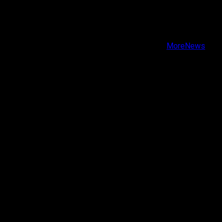
Facebook
Instagram
Youtube
Copyright © Todos los derechos reservados.
|
MoreNews
por AF themes.