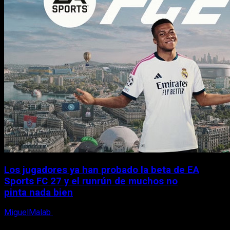
Los jugadores ya han probado la beta de EA
Sports FC 27 y el runrún de muchos no
pinta nada bien
MiguelMalab
9 de agosto, 2026
X