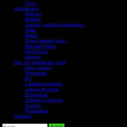
Otros
Videojuegos
Noticias
Análisis
Juegos y códigos mensuales
Guías
Indies
Otros (opinión, tops…)
Realidad Virtual
Periféricos
eSports
Cine, rol, tecnología y más
Cine y series
Tecnología
Rol
Literatura universal
Juegos de mesa
Entrevistas
Crónicas y eventos
Cosplay
Podcasting
Contacto
Buscar: