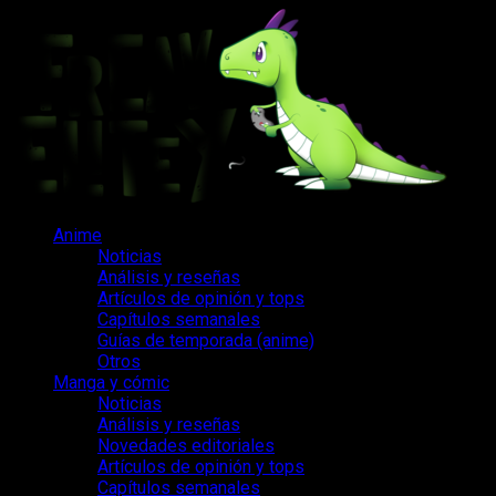
Saltar
al
contenido
Menú
Anime
principal
Noticias
Análisis y reseñas
Artículos de opinión y tops
Capítulos semanales
Guías de temporada (anime)
Otros
Manga y cómic
Noticias
Análisis y reseñas
Novedades editoriales
Artículos de opinión y tops
Capítulos semanales