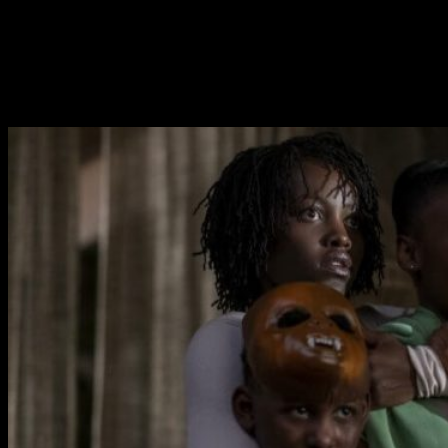
El reparto está formado por nombres como;
Lupita Nyong’o
(
Black Panther
) que cuenta con un
oscar
a
mejor actriz de
elenco
por
12 años de esclavitud
,
Winston Duke
(
Black
Panther
),
Elisabeth Moss
(
Desapariciones
),
Tim Heidecker
(
Flower
) y a
Yahya Abdul-Mateen II
reciente visto como
villano en
Aquaman
intepretando a
Black Manta
.