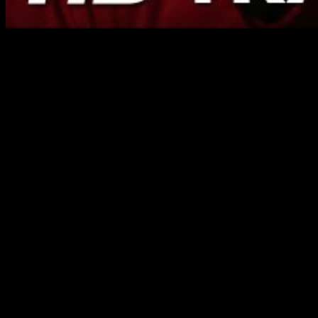
Universal Pictures
nos muestra el primer tráiler de
Nosotros
dirigida por
Jordan Peele
quien ya se puso al
mando de
Déjame Salir
.
Sinopsis
Traumatizada por un inexplicable suceso sin
resolver de su pasado e instigada por una serie
de extrañas coincidencias, Adelaide se ve
inducida a un estado de paranoia y alerta total,
cada vez más convencida de que algo malo va a
ocurrirle a su familia.
Después de un tenso día en la playa con sus
amigos, los Tyler, Adelaide y su familia vuelven a
la casa donde están pasando las vacaciones.
Cuando cae la noche, los Wilson descubren la
silueta de cuatro figuras cogidas de la mano y en
pie delante de la vivienda.