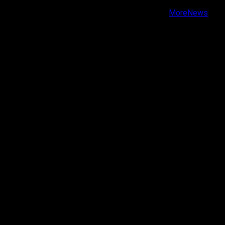
Copyright © Todos los derechos reservados.
|
MoreNews
por AF themes.