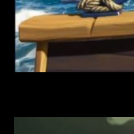
Podremos enfrentarnos a otras naves saliendo victorios
Tampoco en
tierra
estaremos a salvo, ya que podremos
coincidir con otro
equipo de piratas
en una misma isla, o
simplemente tratando de
sobrevivir
contra todos los
peligros que nos acechan para impedir que encontremos
el
oro
.