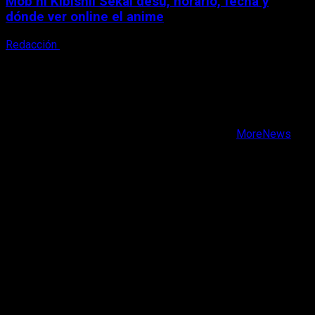
Mob ni Kibishii Sekai desu, horario, fecha y
dónde ver online el anime
Redacción
5 de agosto, 2026
X
Facebook
Instagram
Youtube
Copyright © Todos los derechos reservados.
|
MoreNews
por AF themes.