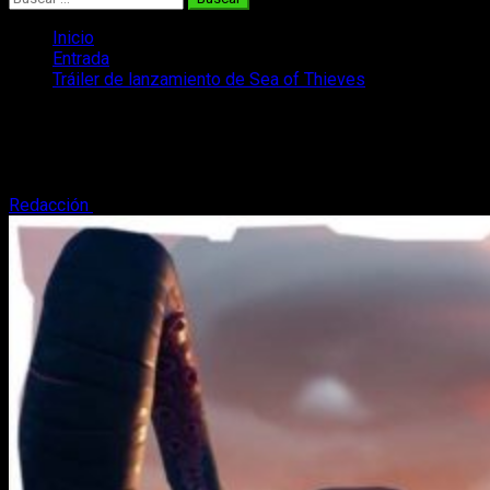
Inicio
Entrada
Tráiler de lanzamiento de Sea of Thieves
Tráiler de lanzamiento de Sea of
Thieves
Redacción
16 de marzo, 2018
3 minutos de lectura