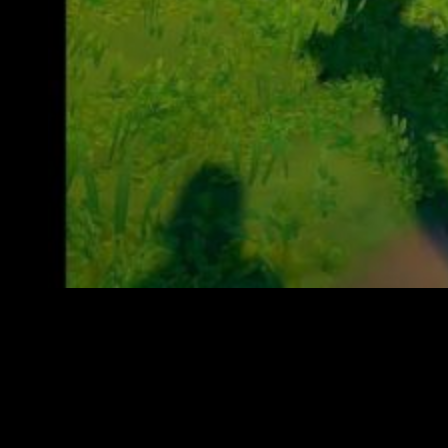
Utilizaremos mapas y brújulas para no perdernos en el 
Además de una variada y divertida
jugabilidad
, las opciones
de
personalización
de personajes y la variedad de
naves
que tendremos a nuestra disposición harán que cada
partida
se pueda enfocar de diferente forma.
Una historia de piratas de estilo
Cartoon