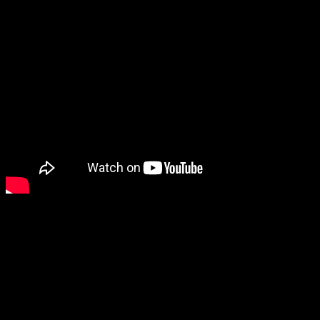
La vida pirata, la vida mejor
En el vídeo se muestran todas las
características
que
componen
Sea of Thieves.
La exploración tanto en mares
como islas va a ser toda una
experiencia
, seremos
atacados, habrá que arreglar el barco para no ‘marcarse
un
Titanic’
y habrá que orientarse para encontrar esos
ansiados
tesoros
(sin la ayuda de
Google Maps
).