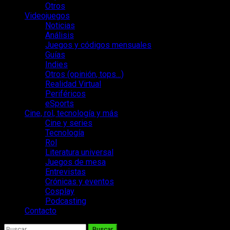
Otros
Videojuegos
Noticias
Análisis
Juegos y códigos mensuales
Guías
Indies
Otros (opinión, tops…)
Realidad Virtual
Periféricos
eSports
Cine, rol, tecnología y más
Cine y series
Tecnología
Rol
Literatura universal
Juegos de mesa
Entrevistas
Crónicas y eventos
Cosplay
Podcasting
Contacto
Buscar: