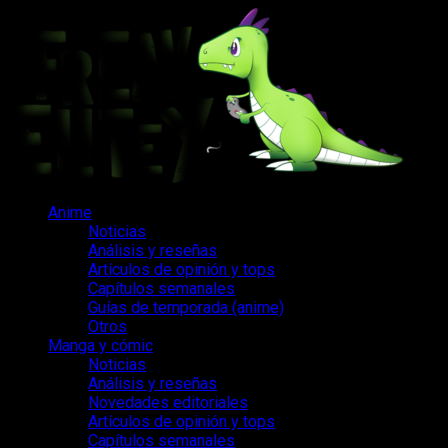
Saltar
al
contenido
Menú
Anime
principal
Noticias
Análisis y reseñas
Artículos de opinión y tops
Capítulos semanales
Guías de temporada (anime)
Otros
Manga y cómic
Noticias
Análisis y reseñas
Novedades editoriales
Artículos de opinión y tops
Capítulos semanales