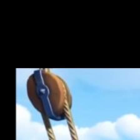
A pesar de que por
temas históricos
siempre se ha tratado
a los
piratas
como ladrones despiadados, en
Sea of
Thieves
se presentan con una temática un tanto más alegre,
con un estilo
cartoon
(dibujo animado), bastante parecido al
que presenta
Fortnite
.
Aunque lo que se podría esperar de unos
piratas
es un
ambiente
oscuro
y
cruel
, el apartado gráfico no evitará que
nos divirtamos explorando con
amigos
e intentando
apresar
otras naves al grito de ‘¡Al abordaje!’.