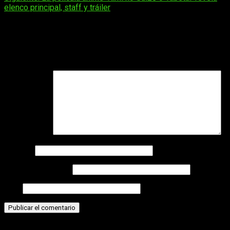
de
elenco principal, staff y tráiler
entradas
Deja una respuesta
Tu dirección de correo electrónico no será publicada.
Los
campos obligatorios están marcados con
*
Comentario
*
Nombre
Correo electrónico
Web