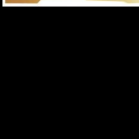
Estrenado un nuevo tráiler de
lanzamiento para Sea of Thieves
Rare
y
Microsoft
han distribuido un nuevo
tráiler
del
esperado
Sea of Thieves
, el juego de piratas que llegará
a
Xbox One
y
PC
el día 20 de marzo.
Probablemente, muchos ya hayan visto algún
gameplay
o
directamente habrán probado el
juego
en alguna de las
betas
abiertas
que nos ofreció la compañía para empezar a
degustar lo que pronto iba a llegar.
Sin embargo,
Rare
ha preparado un vídeo sobre
todo
lo que
deberíamos saber antes de meternos en la piel de la dura
vida del
pirata
. Por si aún no habéis visto nada.