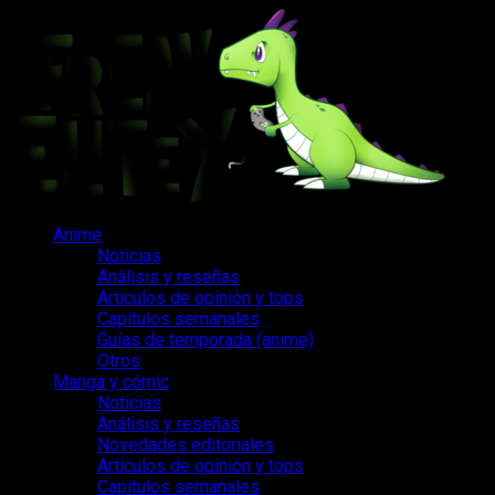
Saltar
al
contenido
Menú
Anime
principal
Noticias
Análisis y reseñas
Artículos de opinión y tops
Capítulos semanales
Guías de temporada (anime)
Otros
Manga y cómic
Noticias
Análisis y reseñas
Novedades editoriales
Artículos de opinión y tops
Capítulos semanales