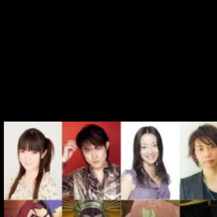
segunda imagen de la derecha) son los siguientes:
Takehito Koyasu
es Gorilla Grodd
Atsuko Tanaka
como Poison Ivy
Junichi Suwabe
es Deathstroke
Chō
como Pingüino
Toshiyuki Morikawa
es Dos caras
Kenta Miyake
es Bane
Yuuki Kaji
como Robin
Kengo Kawanishi
es Red Robin
Daisuke Ono
es Nightwing
Akira Ishida
como Red Hood
Hōchu Ohtsuka
es Alfred