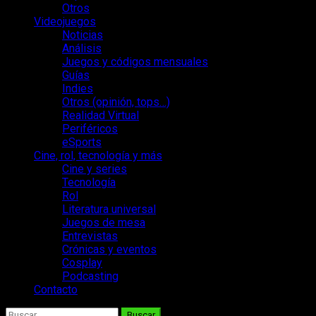
Otros
Videojuegos
Noticias
Análisis
Juegos y códigos mensuales
Guías
Indies
Otros (opinión, tops…)
Realidad Virtual
Periféricos
eSports
Cine, rol, tecnología y más
Cine y series
Tecnología
Rol
Literatura universal
Juegos de mesa
Entrevistas
Crónicas y eventos
Cosplay
Podcasting
Contacto
Buscar: