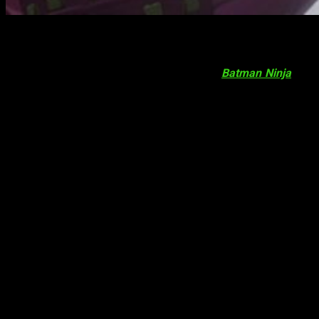
Anunciada fecha de estreno
Desde la web japonesa del filme animado
Batman Ninja
nos
llega nuevo
teaser
. Asimismo, en el final del
teaser
se
muestra la fecha fijada para su estreno en tierras japonesas.
Su llegada a cines en Japón es para el próximo
15 de junio
.