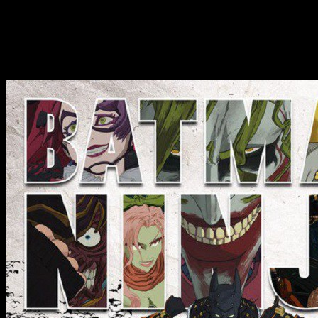
Opening
de
Gatchaman Crowds
Animación de inicio y final del videojuego
Breath of Fire
V: Dragon Quarter
(2004)
Animación de cinemáticas del videojuego
Digimon
Story: Cyber Sleuth
(2015)