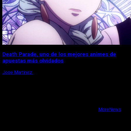
Death Parade, uno de los mejores animes de
apuestas más olvidados
Jose Martinez
7 de agosto, 2026
X
Facebook
Instagram
Youtube
Copyright © Todos los derechos reservados.
|
MoreNews
por AF themes.