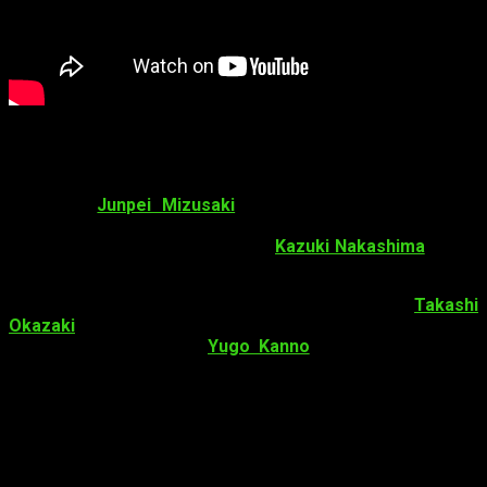
Staff
de nivel
Dentro del
staff
de
Batman Ninja
, vamos a tener como
director a
Junpei Mizusaki
—productor de animación de
los
openings
de
JoJo’s Bizarre Adventure
—.
Acompañándole
en las labores de guionista estará
Kazuki Nakashima
(
Kill la
Kill
).
Por otro lado, el creador del manga
Afro Samurai
—
Takashi
Okazaki
— es el encargado de los diseños de personajes.
Además, encontramos a
Yugo Kanno
(
Psycho-Pass
) como
compositor de la música. También se unen al proyecto los
guionistas
Le Chu
y
Eric Garcia
—productores ejecutivos la
versión animada de
Afro Samurai
—.
Los nuevos miembros anunciados para el reparto y que os
mostramos en imagen (de izquierda a derecha , a partir de la