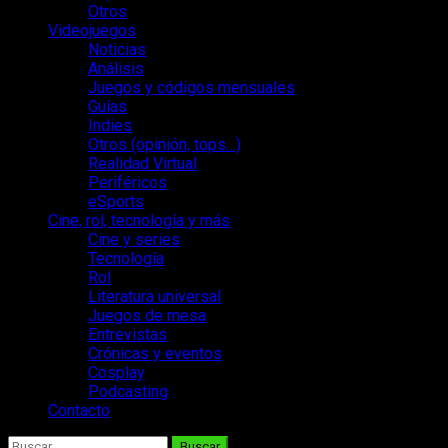
Otros
Videojuegos
Noticias
Análisis
Juegos y códigos mensuales
Guías
Indies
Otros (opinión, tops…)
Realidad Virtual
Periféricos
eSports
Cine, rol, tecnología y más
Cine y series
Tecnología
Rol
Literatura universal
Juegos de mesa
Entrevistas
Crónicas y eventos
Cosplay
Podcasting
Contacto
Buscar: