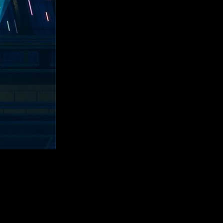
otta Studio
revelaron su primera gran expansión gratuita:
Vera
.
rá una más rica y emocionante. Dicho esto, os contamos todo lo