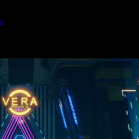
ón
mera gran expansión
a del MMORPG Os contamos todo lo que han dicho junto con el trá