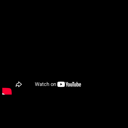
Vera nos ofrece
una nueva área de corte ciberpunk aport
desierto llamado
Gobby
, una tierra que ha sido asolada por
la 
En esta nueva localización los jugadores encontrarán
nuevas es
Una región asolada por el cataclismo