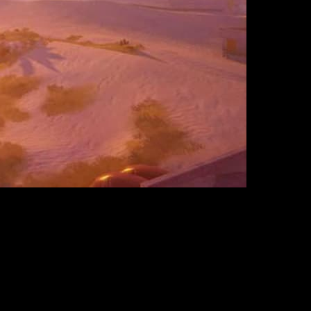
aclysm
. Tras estos sucesos se perdió el contacto con el plano
a posibilidad de obtener un suministro estable de energía. Sin
 pero la mayor parte de la superficie sí que es apta para ser
juegos gratuitos de 36 países y regiones de la App Store
.
erto inmersivo en el que perderte con tus amigos
. Podéis