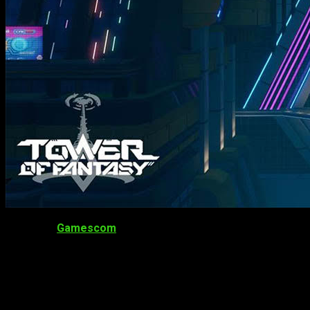
Durante la
Gamescom
, con motivo de celebración por las
10 
Esta nueva área que llega al exitoso MMORPG ofrecerá una
g
que sabemos sobre
Tower of Fantasy
: Vera
.
Tower of Fantasy
: Vera