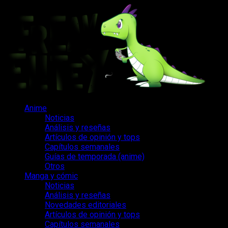
Saltar
al
contenido
Menú
Anime
principal
Noticias
Análisis y reseñas
Artículos de opinión y tops
Capítulos semanales
Guías de temporada (anime)
Otros
Manga y cómic
Noticias
Análisis y reseñas
Novedades editoriales
Artículos de opinión y tops
Capítulos semanales