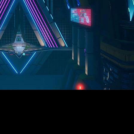
millones de descargas de
Tower of Fantasy
,
Level Infinite
y
H
ran cantidad de añadidos
. La experiencia de los jugadores se