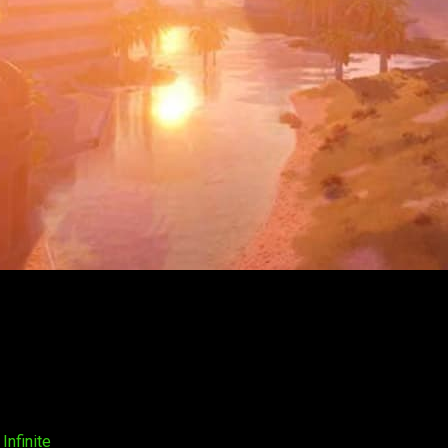
la jurisdicción del
Séptimo Distrito de Helgaard
antes de
Cat
s, y es que, Vera perdió su repetidor de energía original sin l
zonas con una radiación que imposibilite la existencia humana,
ficies, donde se erigió Mirroria.
e
Tower of Fantasy
ya es el título
número uno en la lista de 
n el que se encuentran hasta
122 países
y
regiones
.
Infinite
nos ha presentado desde su lanzamiento
un mundo abi