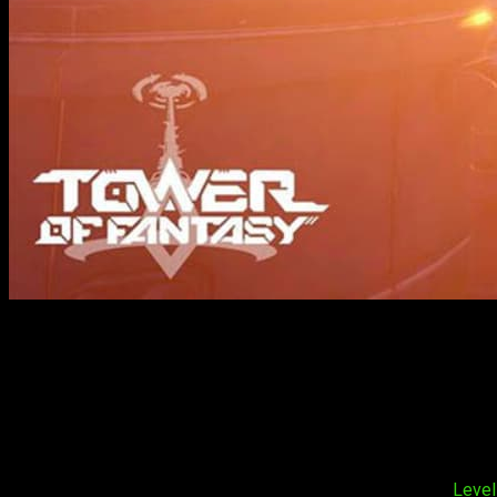
¿Cuál es la historia detrás de Vera? Esta región ha estado bajo 
principal. Las consecuencias del Cataclysm fueron devastadora
embargo, no todo son malas noticias. Es posible que existan 
habitada. Es por esto mismo, precisamente en una de esas super
Por otra parte, Hotta Studio y Level Infinite han anunciado qu
Además, también se ha ganado un puesto en el
top 10 global
e
La entrega desarrollada por Hotta Studio y publicada por
Level 