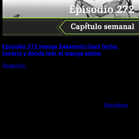
Episodio 272 manga Sakamoto Days fecha,
horario y dónde leer el manga online
Redacción
9 de agosto, 2026
X
Facebook
Instagram
Youtube
Copyright © Todos los derechos reservados.
|
MoreNews
por AF themes.