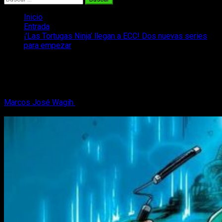
Inicio
Entrada
¡’Las Tortugas Ninja’ llegan a ECC! Dos nuevas series
para empezar
¡’Las Tortugas Ninja’ llegan a ECC! Dos
nuevas series para empezar
Marcos José Wagih
10 de noviembre, 2020
3 minutos de
lectura