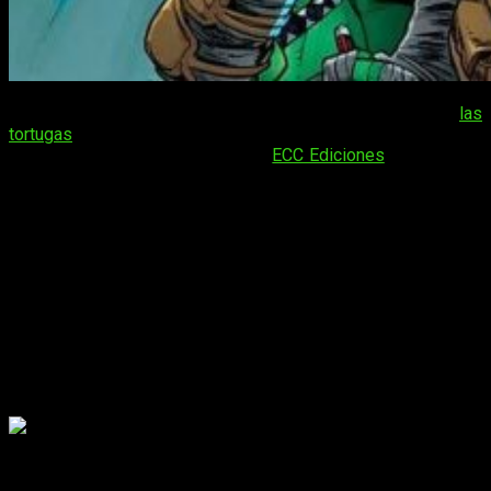
¡Grandes noticias para los más fervientes admiradores de
las
tortugas
más famosas de la historia del cómic! En efecto, tal
y como reza el título de la noticia,
ECC Ediciones
se ha hecho
con la licencia de la celebérrima franquicia de Kevin Eastman
y Peter Laid. En palabras de la propia editorial, sus dos
primeros lanzamientos han sido programados para diciembre,
aunque se trata solo del comienzo. Al parecer —cosa que nos
encanta— solo se trata del principio, pues sus planes de
lanzamiento continuarán en 2021. Pero vayamos al grano, que
esa pizza no se va a cocinar sola.
Las Tortugas Ninja
se unen al equipo de
ECC
Por el momento se han confirmado cuatro lanzamientos: dos
tebeos al uso y dos líneas kodomo; vayamos por partes.