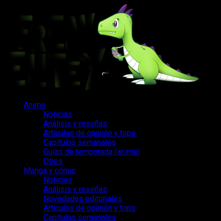
Saltar
al
contenido
Menú
Anime
principal
Noticias
Análisis y reseñas
Artículos de opinión y tops
Capítulos semanales
Guías de temporada (anime)
Otros
Manga y cómic
Noticias
Análisis y reseñas
Novedades editoriales
Artículos de opinión y tops
Capítulos semanales