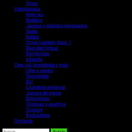
Otros
Videojuegos
Noticias
Análisis
Juegos y códigos mensuales
Guías
Indies
Otros (opinión, tops…)
Realidad Virtual
Periféricos
eSports
Cine, rol, tecnología y más
Cine y series
Tecnología
Rol
Literatura universal
Juegos de mesa
Entrevistas
Crónicas y eventos
Cosplay
Podcasting
Contacto
Buscar: