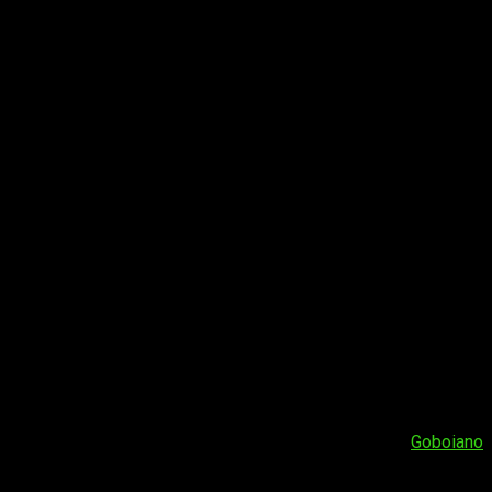
asaría si hubiese un gran
crossover
entre estos mundos. ¡Sería
ndo Pokémon, ¡interactúa con nosotros en los comentarios o en
Fuente:
Goboiano