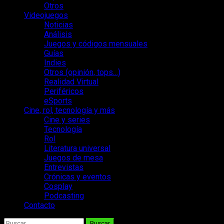
Otros
Videojuegos
Noticias
Análisis
Juegos y códigos mensuales
Guías
Indies
Otros (opinión, tops…)
Realidad Virtual
Periféricos
eSports
Cine, rol, tecnología y más
Cine y series
Tecnología
Rol
Literatura universal
Juegos de mesa
Entrevistas
Crónicas y eventos
Cosplay
Podcasting
Contacto
Buscar: