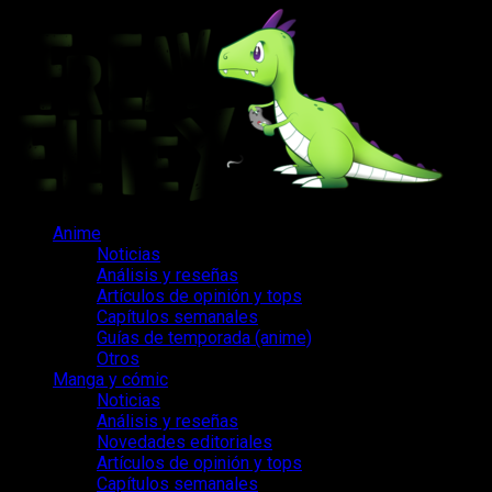
Saltar
al
contenido
Menú
Anime
principal
Noticias
Análisis y reseñas
Artículos de opinión y tops
Capítulos semanales
Guías de temporada (anime)
Otros
Manga y cómic
Noticias
Análisis y reseñas
Novedades editoriales
Artículos de opinión y tops
Capítulos semanales