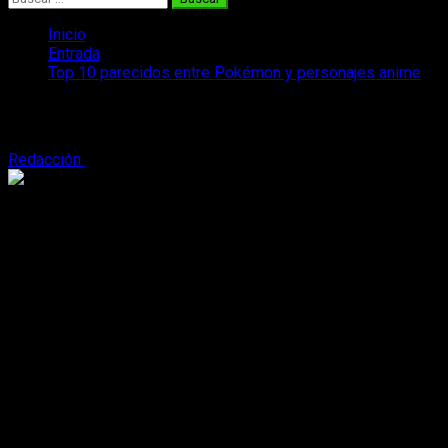
Inicio
Entrada
Top 10 parecidos entre Pokémon y personajes anime
Top 10 parecidos entre Pokémon y pers
Redacción
13 de julio, 2016
2 minutos de lectura
Desde la salida de
Pokémon Go
la pasión de todo el mundo 
obviamente ha afectado a la comunidad de los
fans
del anim
pregunta he juntado un
top 10
+ 1 sorpresa de los personajes 
1. Light Yagami (
Death Note
) y Houndoom
2. Ryuuko Matio (
Kill La Kill
) y Sneasel