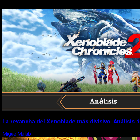
La revancha del Xenoblade más divisivo. Análisis 
MiguelMalab
6 de agosto, 2026