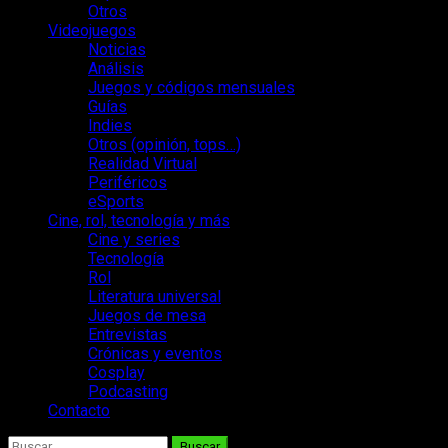
Otros
Videojuegos
Noticias
Análisis
Juegos y códigos mensuales
Guías
Indies
Otros (opinión, tops…)
Realidad Virtual
Periféricos
eSports
Cine, rol, tecnología y más
Cine y series
Tecnología
Rol
Literatura universal
Juegos de mesa
Entrevistas
Crónicas y eventos
Cosplay
Podcasting
Contacto
Buscar: