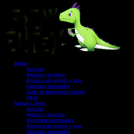
Saltar
al
contenido
Menú
Anime
principal
Noticias
Análisis y reseñas
Artículos de opinión y tops
Capítulos semanales
Guías de temporada (anime)
Otros
Manga y cómic
Noticias
Análisis y reseñas
Novedades editoriales
Artículos de opinión y tops
Capítulos semanales