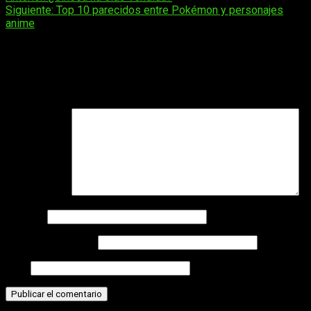
Siguiente:
Top 10 parecidos entre Pokémon y personajes
de
anime
entradas
Deja una respuesta
Tu dirección de correo electrónico no será publicada.
Los
campos obligatorios están marcados con
*
Comentario
*
Nombre
Correo electrónico
Web