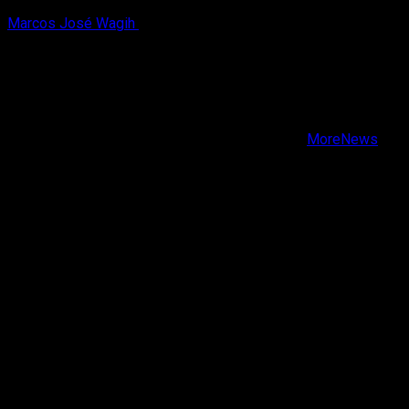
Marcos José Wagih
6 de agosto, 2026
X
Facebook
Instagram
Youtube
Copyright © Todos los derechos reservados.
|
MoreNews
por AF themes.