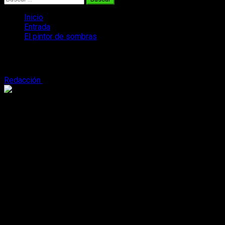
Inicio
Entrada
El pintor de sombras
El pintor de sombras
Redacción
13 de julio, 2016
3 minutos de lectura
¿Qué tiene que ver Pablo Picasso con Jack el Destripador?
Esteban Martín nos lo cuenta en su novela ‘El pintor de
sombras’. Un excelente retrato de los bajos fondos de
Barcelona y una historia tan llena de misterio que no podrás
dejarla.
Datos del libro
Título: El pintor de sombras
Autor: Esteban Martín
Nº de páginas:
384 págs.
Editorial:
PLAZA & JANES EDITORES
Lengua:
CASTELLANO