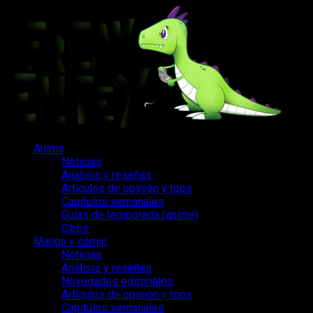
Saltar
al
contenido
Menú
Anime
principal
Noticias
Análisis y reseñas
Artículos de opinión y tops
Capítulos semanales
Guías de temporada (anime)
Otros
Manga y cómic
Noticias
Análisis y reseñas
Novedades editoriales
Artículos de opinión y tops
Capítulos semanales