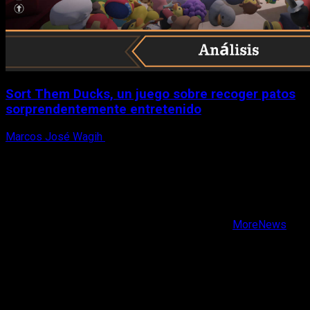
Sort Them Ducks, un juego sobre recoger patos
sorprendentemente entretenido
Marcos José Wagih
8 de agosto, 2026
X
Facebook
Instagram
Youtube
Copyright © Todos los derechos reservados.
|
MoreNews
por AF themes.