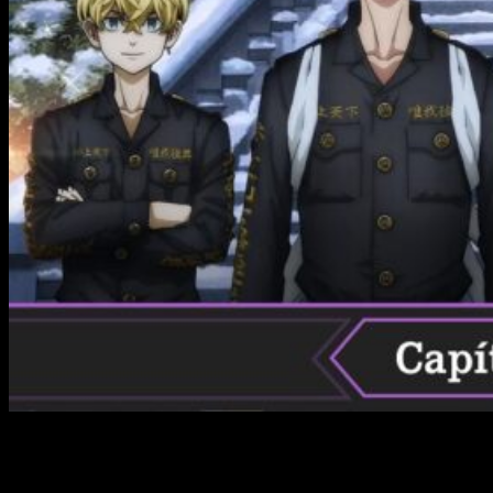
¿Cuándo llegará
Tokyo Revengers
episodio 6 temporada
2?
Hoy, como todos los sábados, en FreakEliteX os decimos
la fecha y el horario del que está siendo uno de los animes