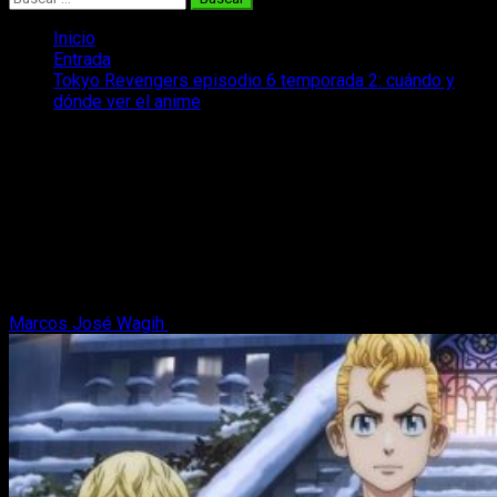
Inicio
Entrada
Tokyo Revengers episodio 6 temporada 2: cuándo y
dónde ver el anime
Tokyo Revengers episodio 6
temporada 2: cuándo y dónde ver el
anime
¿Cuándo y dónde podemos ver online el anime de Tokyo
Revengers episodio 6 temporada 2 de manera legal y con
subtítulos en español?
Marcos José Wagih
4 de febrero, 2023
3 minutos de lectura