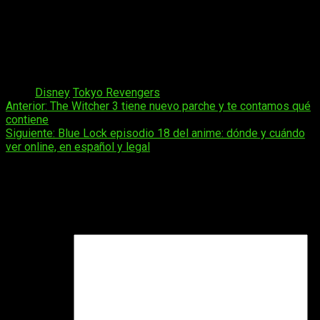
República Dominicana: a las 13:00 horas
Uruguay: a las 14:00 horas
Argentina: a las 14:00 horas
Bolivia: a 15:00 las horas
Brasil: a las 16:00 horas
Tags:
Disney
Tokyo Revengers
Navegación
Anterior:
The Witcher 3 tiene nuevo parche y te contamos qué
contiene
de
Siguiente:
Blue Lock episodio 18 del anime: dónde y cuándo
entradas
ver online, en español y legal
Deja una respuesta
Tu dirección de correo electrónico no será publicada.
Los
campos obligatorios están marcados con
*