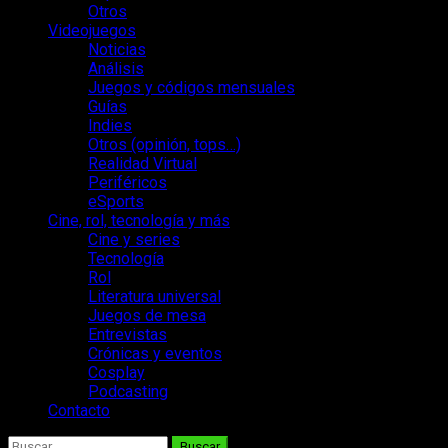
Otros
Videojuegos
Noticias
Análisis
Juegos y códigos mensuales
Guías
Indies
Otros (opinión, tops…)
Realidad Virtual
Periféricos
eSports
Cine, rol, tecnología y más
Cine y series
Tecnología
Rol
Literatura universal
Juegos de mesa
Entrevistas
Crónicas y eventos
Cosplay
Podcasting
Contacto
Buscar: