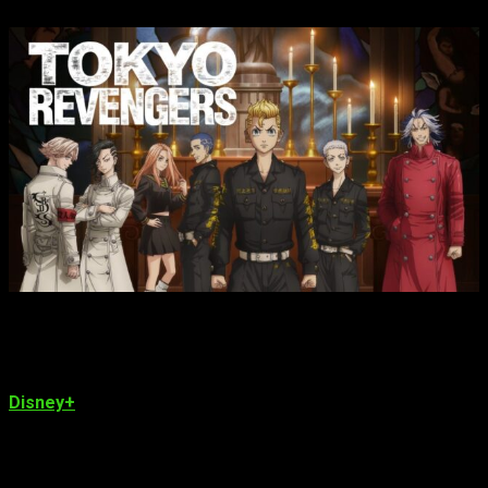
Cuándo y dónde ver el anime
Tokyo Revengers
episodio 6
temporada 2
En primer lugar, hablemos de la plataforma. El
anime de
Tokyo Revengers
temporada 2 y su episodio 6
llegarán a
Disney+
tanto en LATAM como en España según hemos
podido saber. Por lo tanto, podremos disfrutar de su emisión
a través de la aplicación de móvil, televisión y/o página web
de Disney siempre y cuando tengamos una suscripción
activa.