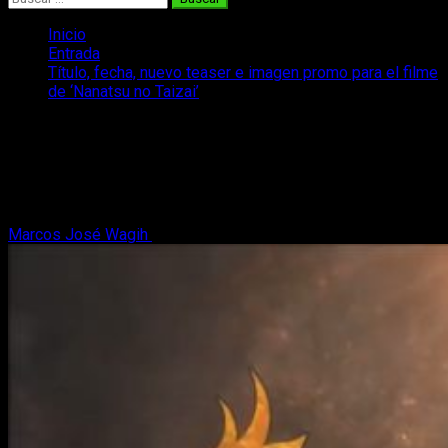
Inicio
Entrada
Título, fecha, nuevo teaser e imagen promo para el filme
de ‘Nanatsu no Taizai’
Título, fecha, nuevo teaser e imagen
promo para el filme de ‘Nanatsu no
Taizai’
Marcos José Wagih
16 de febrero, 2018
3 minutos de lectura