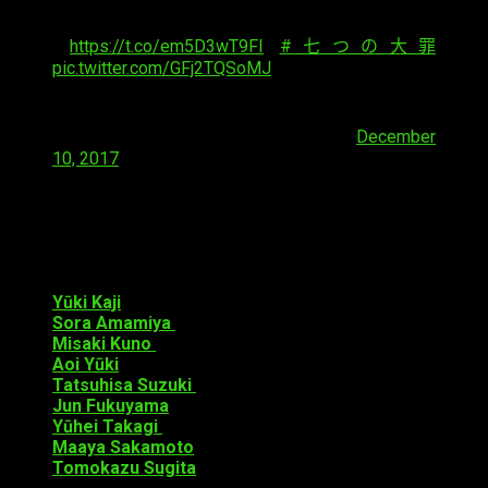
詳しくは公式HPをチェック！
→
https://t.co/em5D3wT9FI
#七つの大罪
pic.twitter.com/GFj2TQSoMJ
— TVアニメ『七つの大罪 黙示録の四騎士』毎週
日曜ごご4時30分放送中 (@7_taizai)
December
10, 2017
Reparto
Por el momento, se ha confirmado el regreso de los
siguientes actores de doblaje:
Yūki Kaji
como Meliodas
Sora Amamiya
como Elizabeth
Misaki Kuno
como Hawk
Aoi Yūki
como Diane
Tatsuhisa Suzuki
como Ban
Jun Fukuyama
como King
Yūhei Takagi
como Gowther
Maaya Sakamoto
como Merlin
Tomokazu Sugita
como Escanor