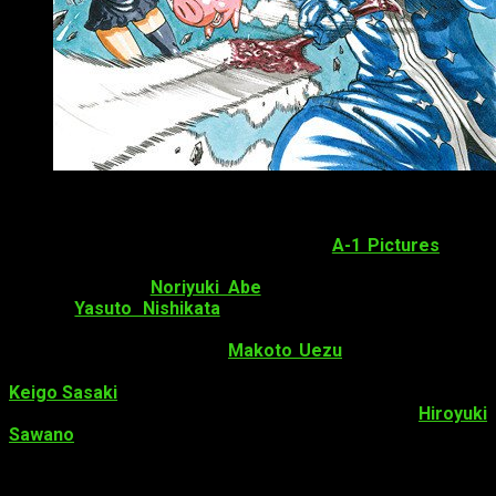
Nueva imagen promocional
Primeramente, se ha confirmado que el
estudio
responsable
de la producción no será otro más que
A-1 Pictures
, viejo
conocido para los amantes de
The Seven Deadly Sins
. En otro
orden de cosas,
Noriyuki Abe
será el
jefe de dirección
junto a
Yasuto Nishikata
,
director
. La
historia
ha sido
escrita por
Nakaba Suzuku
, autor del manga; el
guion
, por
otro lado, corre a cargo de
Makoto Uezu
. Análogamente, el
nuevo film de
Nanatsu no Taizai
ha supuesto el regreso de
Keigo Sasaki
al mundo del anime como
jefe de animación
y
principal
diseñador de personajes.
Finalmente,
Hiroyuki
Sawano
estará una vez más al mando de la composición
musical.