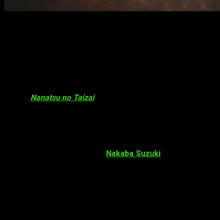
¡Grandes novedades sobre el filme
Gekijōban Nanatsu no Taizai Tenkū no
Torawarebito
!
¡Hola, muy buenas! Recientemente, y a través de su página
web oficial, se han mostrado no pocas
novedades
sobre el
film de
Nanatsu no Taizai
. Primeramente, y objeto de interés
de muchos, su
fecha
de lanzamiento:
18 de agosto de 2018
.
Seguidamente, el
título oficial
: . Ahí no queda la cosa, y es
que también se ha emitido un
segundo
teaser
así como una
primera imagen promocional
. En principio, se ha
corroborado que se contará una
historia original
escrita por
el propio creador del manga:
Nakaba Suzuki
. A continuación,
el
teaser
:
2018年1月6日（土）より放送開始予定の「七つ
の大罪 戒めの復活」第2弾PVを解禁しました！
さらに、PVにも登場する新シリーズからの新た
な脅威<十戒>のキャラクター設定画も一部公開！