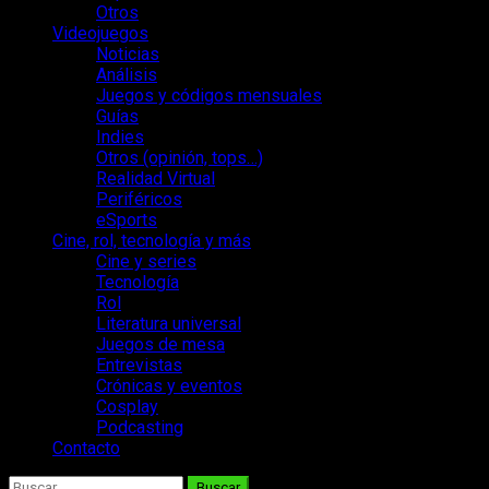
Otros
Videojuegos
Noticias
Análisis
Juegos y códigos mensuales
Guías
Indies
Otros (opinión, tops…)
Realidad Virtual
Periféricos
eSports
Cine, rol, tecnología y más
Cine y series
Tecnología
Rol
Literatura universal
Juegos de mesa
Entrevistas
Crónicas y eventos
Cosplay
Podcasting
Contacto
Buscar: