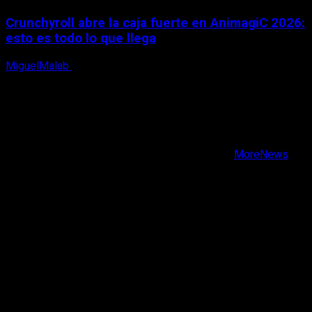
Crunchyroll abre la caja fuerte en AnimagiC 2026:
esto es todo lo que llega
MiguelMalab
5 de agosto, 2026
X
Facebook
Instagram
Youtube
Copyright © Todos los derechos reservados.
|
MoreNews
por AF themes.