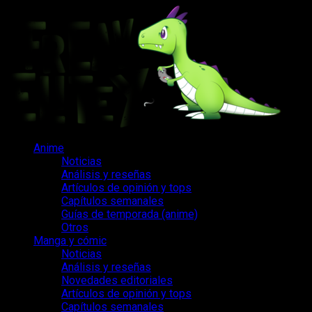
Saltar
al
contenido
Menú
Anime
principal
Noticias
Análisis y reseñas
Artículos de opinión y tops
Capítulos semanales
Guías de temporada (anime)
Otros
Manga y cómic
Noticias
Análisis y reseñas
Novedades editoriales
Artículos de opinión y tops
Capítulos semanales