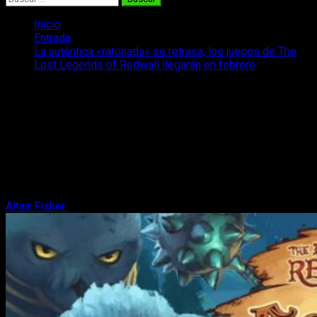
Inicio
Entrada
La auténtica «ratonada» se retrasa, los juegos de The
Lost Legends of Redwall llegarán en febrero
La auténtica «ratonada» se retrasa, los
juegos de The Lost Legends of Redwall
llegarán en febrero
Ambos juegos del universo The Lost Legends of Redwall se
retrasan unas semanas para su lanzamiento en PC y
consolas.
Altair Fisher
16 de enero, 2024
3 minutos de lectura