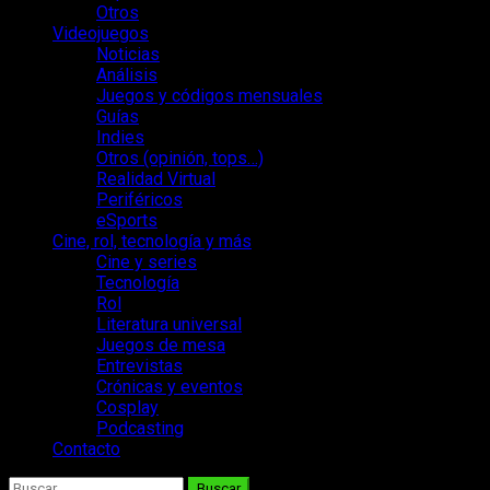
Otros
Videojuegos
Noticias
Análisis
Juegos y códigos mensuales
Guías
Indies
Otros (opinión, tops…)
Realidad Virtual
Periféricos
eSports
Cine, rol, tecnología y más
Cine y series
Tecnología
Rol
Literatura universal
Juegos de mesa
Entrevistas
Crónicas y eventos
Cosplay
Podcasting
Contacto
Buscar: