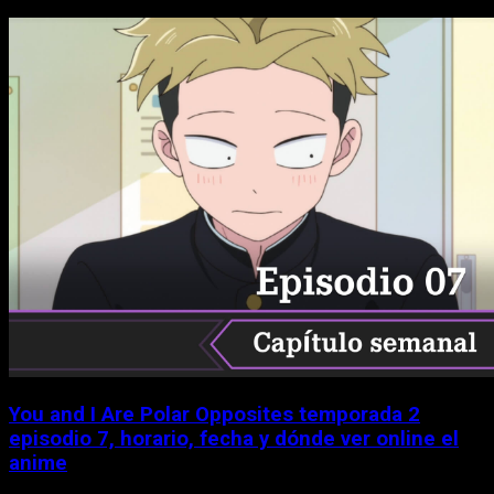
You and I Are Polar Opposites temporada 2
episodio 7, horario, fecha y dónde ver online el
anime