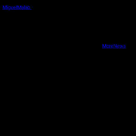
MiguelMalab
9 de agosto, 2026
X
Facebook
Instagram
Youtube
Copyright © Todos los derechos reservados.
|
MoreNews
por AF themes.