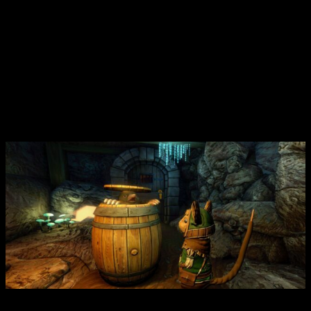
el universo inspirado en la serie de libros de Redwall
Ojo al olfato: mecánica de aromas única que promete
una diversión dinámica y multifacética.
Rompecabezas para todos y multitud de misterios por
descubrir.
No faltará el dialogo con los demás personajes. De ello
puede depender tu aventura.
Mejoras visaueles y de iluminacion, así como
actualizaciones de funcionalidad para PS5, Xbox Series
X/S y PC.
Por otro lado,
The Lost Legends of Redwall: Feasts and