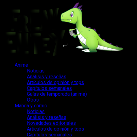
Saltar
al
contenido
Menú
Anime
principal
Noticias
Análisis y reseñas
Artículos de opinión y tops
Capítulos semanales
Guías de temporada (anime)
Otros
Manga y cómic
Noticias
Análisis y reseñas
Novedades editoriales
Artículos de opinión y tops
Capítulos semanales