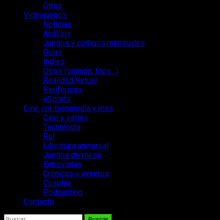
Otros
Videojuegos
Noticias
Análisis
Juegos y códigos mensuales
Guías
Indies
Otros (opinión, tops…)
Realidad Virtual
Periféricos
eSports
Cine, rol, tecnología y más
Cine y series
Tecnología
Rol
Literatura universal
Juegos de mesa
Entrevistas
Crónicas y eventos
Cosplay
Podcasting
Contacto
Buscar: