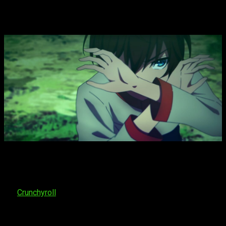
hora de estreno del episodio 9 del
anime
En lo que respecta a la fecha de estreno, el
capítulo 9
de
Saikyou no Ousama, Nidome no Jinsei wa Nani wo
Suru?
se estrenará el
miércoles 28 de mayo de 2025
. Tanto
en España como en LATAM podremos verlo a través
de
Crunchyroll
. Sobre su horario de emisión, calculando el
cambio horario entre Japón y España, y los tiempos de
traducción, esperamos que sea: