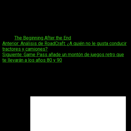
comunidad digital cada vez más exigente.
Esto es lo que ha provocado que la
cuestionable animación
de su adaptación para televisión esté dando mucho de lo que
hablar, pues la mayoría de espectadores no están conformes
con el resultado.
Tags:
The Beginning After the End
Navegación
Anterior:
Análisis de RoadCraft: ¿A quién no le gusta conducir
tractores y camiones?
de
Siguiente:
Game Pass añade un montón de juegos retro que
entradas
te llevarán a los años 80 y 90
Deja una respuesta
Tu dirección de correo electrónico no será publicada.
Los
campos obligatorios están marcados con
*