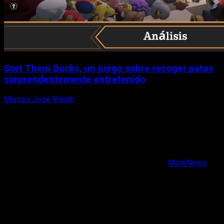
Sort Them Ducks, un juego sobre recoger patos
sorprendentemente entretenido
Marcos José Wagih
8 de agosto, 2026
X
Facebook
Instagram
Youtube
Copyright © Todos los derechos reservados.
|
MoreNews
por AF themes.