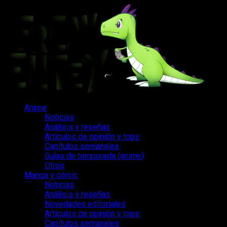
Saltar
al
contenido
Menú
Anime
principal
Noticias
Análisis y reseñas
Artículos de opinión y tops
Capítulos semanales
Guías de temporada (anime)
Otros
Manga y cómic
Noticias
Análisis y reseñas
Novedades editoriales
Artículos de opinión y tops
Capítulos semanales