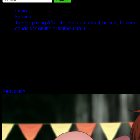
Inicio
Entrada
The Beginning After the End episodio 9, horario, fecha y
dónde ver online el anime TBATE
The Beginning After the End episodio 9,
horario, fecha y dónde ver online el
anime TBATE
Os traemos un repaso con toda la información relativa al
estreno del episodio 9 de The Beginning After the End: fecha,
horario, dónde ver...
Redacción
21 de mayo, 2025
3 minutos de lectura