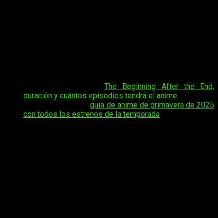
Si eres seguidor de esta emocionante serie, en este artículo
encontrarás toda la información sobre
cuándo, dónde y
cómo ver el anime online, en español y de manera legal
The Beginning After the End
(TBATE) episodio 9
. Descubre
los detalles para no perderte el próximo capítulo y sigue la
historia de Arthur Leywin mientras enfrenta nuevos desafíos
y aventuras en este mundo fantástico.
Tal vez te interese:
The Beginning After the End,
duración y cuántos episodios tendrá el anime
Tal vez te interese:
guía de anime de primavera de 2025
con todos los estrenos de la temporada
Además, te ofreceremos un resumen de lo más relevante de
la temporada hasta ahora, junto con toda la información
necesaria para que puedas disfrutar del anime sin
complicaciones. Ya sea que prefieras verlo desde tu
dispositivo favorito o estés buscando la mejor forma de
seguir la serie, aquí tendrás todo lo que necesitas para estar
al día con
The Beginning After the End
.
The Beginning After the End
, fecha y