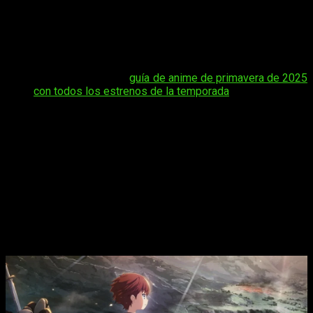
la novela original.
Con una historia que combina fantasía,
acción y elementos de reencarnación, la serie promete ser
una de las más destacadas del próximo año.
Muchos
seguidores se preguntan
cuántos episodios y cuál será la
duración del anime
The Beginning After the End
.
Tal vez te interese:
guía de anime de primavera de 2025
con todos los estrenos de la temporada
Desde su anuncio en la Comic Con de Nueva York en octubre
de 2024, se han revelado detalles clave sobre la adaptación
animada.
Con la participación directa de su autor, TurtleMe, y
un equipo de producción experimentado, la serie apunta a
ofrecer una experiencia fiel y emocionante para los
espectadores.
¿Cuántos episodios tendrá el anime de
The Beginning After the End
?