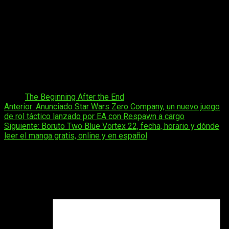
asegurando que la serie mantenga la esencia de la obra
original.
Con una narrativa rica en desarrollo de personajes y
construcción de mundo,
The Beginning After the End
se
perfila como una de las adaptaciones más esperadas del
próximo año.
Su combinación de elementos de fantasía,
acción y drama promete captar la atención tanto de los
seguidores del webtoon como de nuevos espectadores.
Tags:
The Beginning After the End
Navegación
Anterior:
Anunciado Star Wars Zero Company, un nuevo juego
de rol táctico lanzado por EA con Respawn a cargo
de
Siguiente:
Boruto Two Blue Vortex 22, fecha, horario y dónde
entradas
leer el manga gratis, online y en español
Deja una respuesta
Tu dirección de correo electrónico no será publicada.
Los
campos obligatorios están marcados con
*