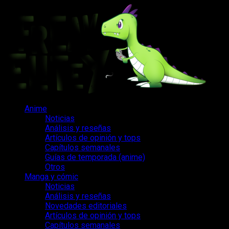
Saltar
al
contenido
Menú
Anime
principal
Noticias
Análisis y reseñas
Artículos de opinión y tops
Capítulos semanales
Guías de temporada (anime)
Otros
Manga y cómic
Noticias
Análisis y reseñas
Novedades editoriales
Artículos de opinión y tops
Capítulos semanales