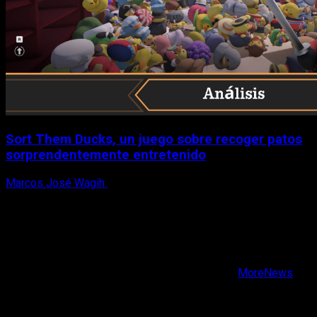
Sort Them Ducks, un juego sobre recoger patos
sorprendentemente entretenido
Marcos José Wagih
8 de agosto, 2026
X
Facebook
Instagram
Youtube
Copyright © Todos los derechos reservados.
|
MoreNews
por AF themes.