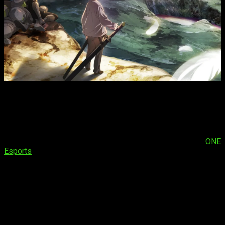
¿Cuántos episodios tendrá el anime de The Beginning After
the End?
La primera temporada del anime constará de
24 episodios
,
divididos en dos partes o
cours
.
Esta información fue
confirmada durante el panel de Crunchyroll en la Comic Con
de Nueva York y ha sido destacada por medios como
ONE
Esports
. La primera parte del anime, la cual se emite durante
la temporada de primavera, tendrá
12 capítulos
.
Este formato de dos
cours
permitirá una adaptación más
completa de la historia, abarcando arcos narrativos
significativos sin apresurar el desarrollo de los personajes ni
los eventos clave.
Además, se espera que la serie mantenga
una calidad constante en la animación y la narrativa a lo largo