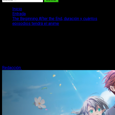
Inicio
Entrada
The Beginning After the End, duración y cuántos
episodios tendrá el anime
The Beginning After the End, duración y
cuántos episodios tendrá el anime
Te decimos cuál es la duración y el número de episodios que
tendrá el anime de The Beginning After the End. Os lo
contamos.
Redacción
15 de abril, 2025
3 minutos de lectura