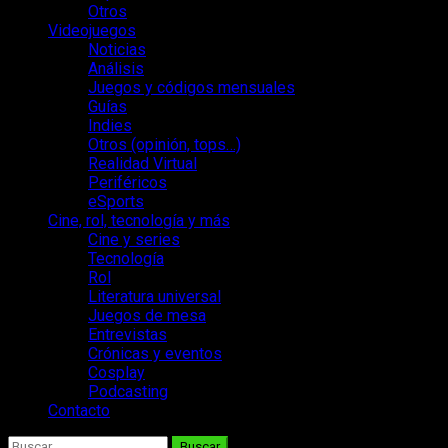
Otros
Videojuegos
Noticias
Análisis
Juegos y códigos mensuales
Guías
Indies
Otros (opinión, tops…)
Realidad Virtual
Periféricos
eSports
Cine, rol, tecnología y más
Cine y series
Tecnología
Rol
Literatura universal
Juegos de mesa
Entrevistas
Crónicas y eventos
Cosplay
Podcasting
Contacto
Buscar: