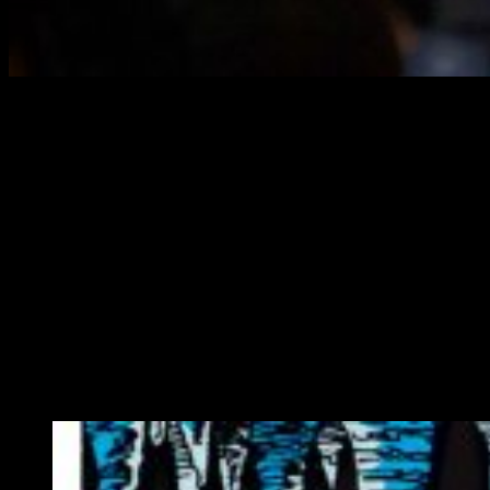
Tessa Thompson
habla sobre lo que le ha sucedido a su
personaje tras que medio universo se desvaneciese en
Vengadores: Infinity War
.
Durante el inicio
de la tercera entrega de los
Vengadores
,
nos quedamos muy sorprendidos al ver que la aliada de
Thor
no hizo acto de presencia en el ataque a la nave Asgardiana.
Los directores,
Anthony y Joe Russo
ya nos confirmaron
que
Valkiria
, Korg
y el resto de Asgardianos habían utilizado
cápsulas de salvamento
para huir de
Thanos
. Pero la
verdadera pregunta surge tras que este consiguiese su
objetivo de equilibrar el universo:
¿Que personajes no
vistos en pantalla han sobrevivido al chasquido de
dedos?