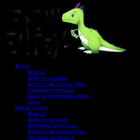
Saltar
al
contenido
Menú
Anime
principal
Noticias
Análisis y reseñas
Artículos de opinión y tops
Capítulos semanales
Guías de temporada (anime)
Otros
Manga y cómic
Noticias
Análisis y reseñas
Novedades editoriales
Artículos de opinión y tops
Capítulos semanales