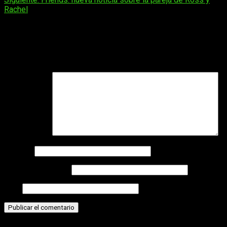
de
Rachel
entradas
Deja una respuesta
Tu dirección de correo electrónico no será publicada.
Los
campos obligatorios están marcados con
*
Comentario
*
Nombre
Correo electrónico
Web