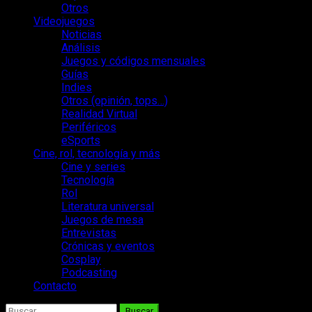
Otros
Videojuegos
Noticias
Análisis
Juegos y códigos mensuales
Guías
Indies
Otros (opinión, tops…)
Realidad Virtual
Periféricos
eSports
Cine, rol, tecnología y más
Cine y series
Tecnología
Rol
Literatura universal
Juegos de mesa
Entrevistas
Crónicas y eventos
Cosplay
Podcasting
Contacto
Buscar: