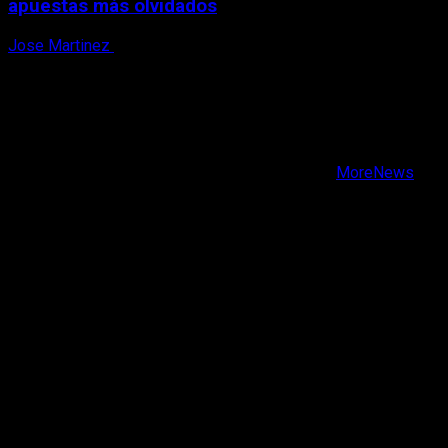
apuestas más olvidados
Jose Martinez
7 de agosto, 2026
X
Facebook
Instagram
Youtube
Copyright © Todos los derechos reservados.
|
MoreNews
por AF themes.