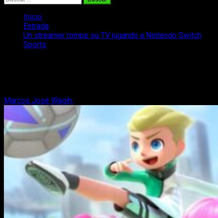
Inicio
Entrada
Un streamer rompe su TV jugando a Nintendo Switch
Sports
Un streamer rompe su TV jugando a
Nintendo Switch Sports
Marcos José Wagih
1 de mayo, 2022
2 minutos de lectura