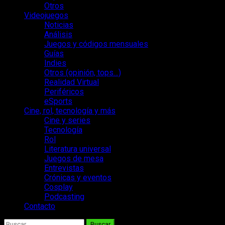
Otros
Videojuegos
Noticias
Análisis
Juegos y códigos mensuales
Guías
Indies
Otros (opinión, tops…)
Realidad Virtual
Periféricos
eSports
Cine, rol, tecnología y más
Cine y series
Tecnología
Rol
Literatura universal
Juegos de mesa
Entrevistas
Crónicas y eventos
Cosplay
Podcasting
Contacto
Buscar: