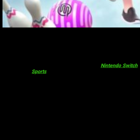
Nintendo Switch Sports
Y
a estábamos tardando: hemos sufrido el primer
accidente doméstico en directo —al menos es
el primero del que nosotros tenemos
constancia—
relacionado con
Nintendo Switch
Sports
. Allá en su época, ya sufrimos las
desavenencias de los controles de Wii y sus
mandos. No es la primera vez que un mueble de la casa, un
cristal o un televisor sufre un desafortunado accidente por un
mando volador o una correa mal ajustada.
Un
streamer
rompe su TV mientras
juega a
Nintendo Switch Sports