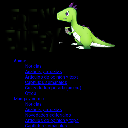
Saltar
al
contenido
Menú
Anime
principal
Noticias
Análisis y reseñas
Artículos de opinión y tops
Capítulos semanales
Guías de temporada (anime)
Otros
Manga y cómic
Noticias
Análisis y reseñas
Novedades editoriales
Artículos de opinión y tops
Capítulos semanales