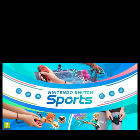
nuestro vídeo, podemos observar como, tras realizar un
fuerte giro de muñeca,
su Joy-Con rojo sale disparado
.
Instantes después, escuchamos un sonido muy fuerte.
Seguidamente, confirmamos la noticia: el
streamer
rompe su
TV jugando a
Nintendo Switch Sports
después de dejar
escapar el controlador de su consola. Su reacción es, como
no podría ser de otra forma, bastante dolorosa. Nosotros,
desde casa, somos capaces de sentir ese intenso momento
de rabia e incredulidad… Duele verlo.
Dicho esto, y dejando el accidente a un lado, lo cierto es que