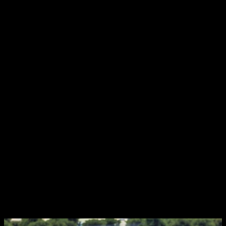
Cambiando de tema, puedo afirmar -sin miedo a
equivocarme- que
el salto generacional le ha sentado muy
bien a
MotoGP 22
. Es más, diría que es el título más bonito
de la franquicia hasta la fecha. Personalmente, lo he probado
en PlayStation 5, y la verdad es que ha sido una auténtica
delicia.
No destaca en la creación de personajes ni en la expresividad
de los personajes, pero
despunta en el diseño de
escenarios y el acabado de las motos
. Es decir, que falla
en lo humano, pero destaca en lo mecánico. De la misma
manera, los circuitos están muy conseguidos, ofreciendo una
experiencia todavía más realista si cabe.
Aun con esas, también debo destacar que no termina de
aprovechar del todo el potencial de la
next-gen
. Por
momentos,
siento que se han quedado cortos
; si hubiesen
dado un pasito más podríamos hablar de una verdadera
bestia, pero han preferido conformarse con un resultado
notable, que no sobresaliente.
Hasta arriba de motos y contenido