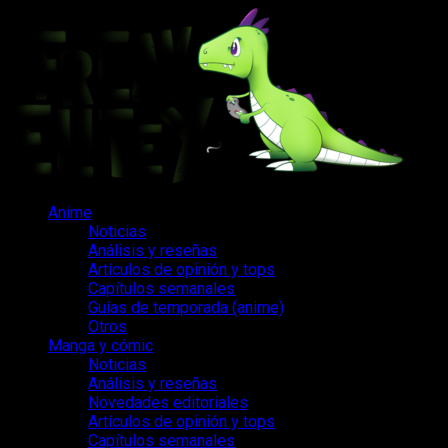
Saltar
al
contenido
Menú
Anime
principal
Noticias
Análisis y reseñas
Artículos de opinión y tops
Capítulos semanales
Guías de temporada (anime)
Otros
Manga y cómic
Noticias
Análisis y reseñas
Novedades editoriales
Artículos de opinión y tops
Capítulos semanales