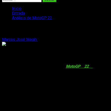
Inicio
Entrada
Análisis de MotoGP 22
Análisis de MotoGP 22
Marcos José Wagih
1 de mayo, 2022
7 minutos de lectura
Análisis MotoGP 22
L
os amantes de la velocidad están de
enhorabuena, porque
MotoGP 22
ya está
disponible en todas las plataformas
. Así pues,
recuperamos uno de los títulos de conducción
más destacados gracias a su jugabilidad, su
puesta en escena y, cómo no, su definición de
videojuego con licencia oficial del Campeonato del Mundo.
¿Qué quiere decir esto?
Pues que podremos disfrutar de todas y cada una de las
disciplinas oficiales de la competición. Entiéndase como