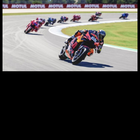
Análisis de MotoGP 22
Uno de los aspectos que más nos ha gustado de
MotoGP
22
es que es uno de los títulos de conducción (de motos)
más completos
que hemos visto en muchísimo tiempo. Y
como quiero que entendáis a qué me refiero, os daré algunas
cifras: MotoGP 22 ha salido al mercado con un plantel de más
de 120 pilotos y más de 20 circuitos con muy diversos
modos de juego.
En ese sentido, el estudio ha realizado un gran esfuerzo por
ofrecernos un título que responda
tanto si jugamos solos