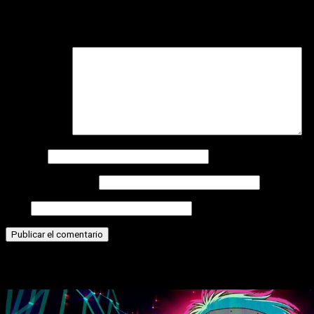
Tu dirección de correo electrónico no será publicada.
Los
campos obligatorios están marcados con
*
Comentario
*
Nombre
Correo electrónico
Web
Historias relacionadas