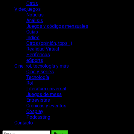
Otros
Videojuegos
Noticias
Análisis
Juegos y códigos mensuales
Guías
Indies
Otros (opinión, tops…)
Realidad Virtual
Periféricos
eSports
Cine, rol, tecnología y más
Cine y series
Tecnología
Rol
Literatura universal
Juegos de mesa
Entrevistas
Crónicas y eventos
Cosplay
Podcasting
Contacto
Buscar: