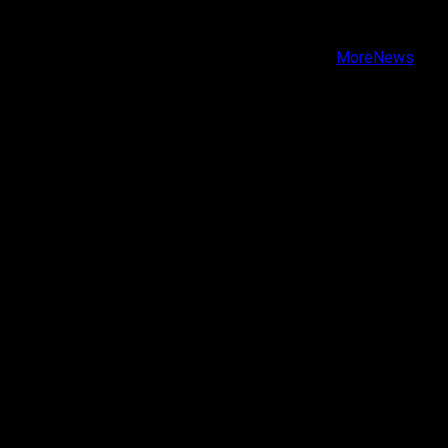
Instagram
Youtube
Copyright © Todos los derechos reservados.
|
MoreNews
por AF themes.