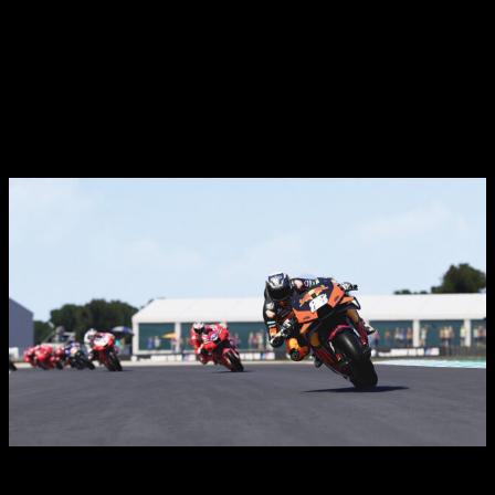
es muy fluida y que está tremendamente conseguida.
Aparte, si no os aclaráis
, podréis incluir diversas opciones
de juego que faciliten o compliquen la experiencia, agregando
controladores automáticos y/o semiautomáticos si
necesitáis una ayudita adicional.
El preciosismo de la nueva generación
Análisis de MotoGP 22