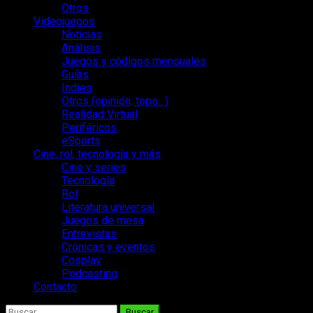
Otros
Videojuegos
Noticias
Análisis
Juegos y códigos mensuales
Guías
Indies
Otros (opinión, tops…)
Realidad Virtual
Periféricos
eSports
Cine, rol, tecnología y más
Cine y series
Tecnología
Rol
Literatura universal
Juegos de mesa
Entrevistas
Crónicas y eventos
Cosplay
Podcasting
Contacto
Buscar: