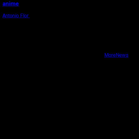
anime
Antonio Flor
6 de agosto, 2026
X
Facebook
Instagram
Youtube
Copyright © Todos los derechos reservados.
|
MoreNews
por AF themes.