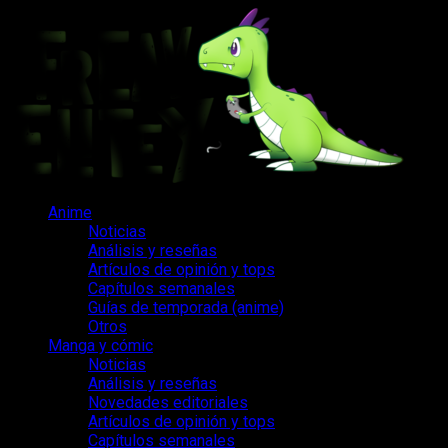
Saltar
al
contenido
Menú
Anime
principal
Noticias
Análisis y reseñas
Artículos de opinión y tops
Capítulos semanales
Guías de temporada (anime)
Otros
Manga y cómic
Noticias
Análisis y reseñas
Novedades editoriales
Artículos de opinión y tops
Capítulos semanales