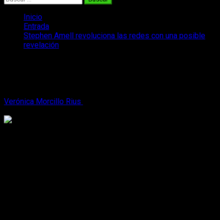
Inicio
Entrada
Stephen Amell revoluciona las redes con una posible
revelación
Stephen Amell revoluciona las redes
con una posible revelación
Verónica Morcillo Rius
29 de septiembre, 2016
2 minutos de
lectura
Arrow
está de cumpleaños. Esta quinta temporada será en la
que emita su episodio número 100. Como era de esperar,
este episodio no puede pasar sin pena ni gloria. ¿Tendrá algo
que ver la imagen que
Stephen Amell
ha colgado en su
Twitter
?
El llegar al episodio 100 no solo es un hecho importante para
la serie sino también para la cadena.
The CW
empezó con
Arrow
un camino y seguramente nunca pensaron a dónde les
llevaría. El éxito arrollador de la serie les hizo lanzarse a la