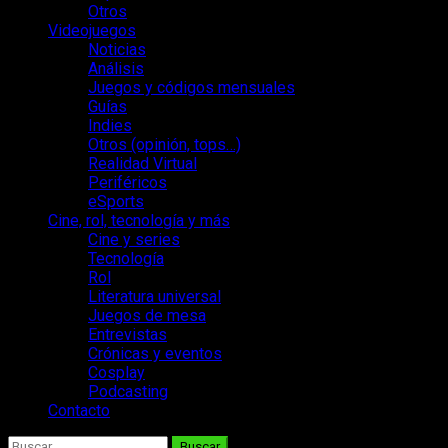
Otros
Videojuegos
Noticias
Análisis
Juegos y códigos mensuales
Guías
Indies
Otros (opinión, tops…)
Realidad Virtual
Periféricos
eSports
Cine, rol, tecnología y más
Cine y series
Tecnología
Rol
Literatura universal
Juegos de mesa
Entrevistas
Crónicas y eventos
Cosplay
Podcasting
Contacto
Buscar: