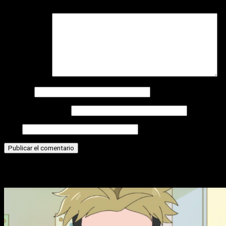
campos obligatorios están marcados con
*
Comentario
*
Nombre
Correo electrónico
Web
Historias relacionadas