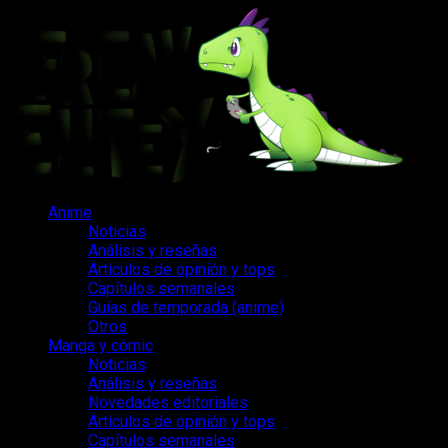
Saltar
al
contenido
Menú
Anime
principal
Noticias
Análisis y reseñas
Artículos de opinión y tops
Capítulos semanales
Guías de temporada (anime)
Otros
Manga y cómic
Noticias
Análisis y reseñas
Novedades editoriales
Artículos de opinión y tops
Capítulos semanales