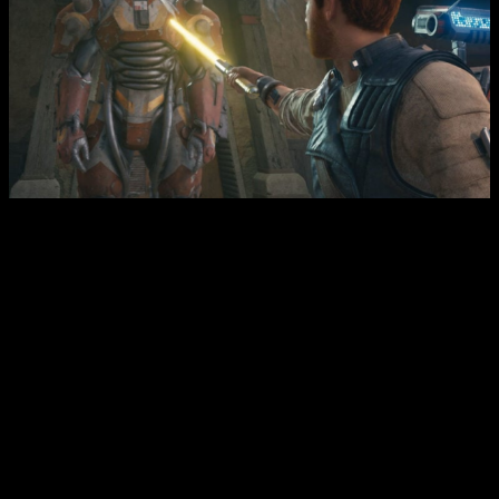
Star Wars Jedi Survivor PlayStation 4
Respecto a los cambios de estas versiones, se espera que
sean gráficos mayormente, como peor resolución o menos
texturas.
Donde si que lo notaremos será en la tasa de
fotogramas y los tiempos de carga
, ya que no podrá
aprovecharse del SDD de las consolas actuales.
Por último, no sabemos si los poseedores de la versión de
PS5 y Xbox Series, podrán actualizar a la versión de sus
predecesoras, o al menos de forma gratuita. Sin embargo, en
la precuela,
Fallen Order
, si es posible, así que falta que EA lo
confirme.
Y hablando Fallen Order, esta secuela trascurre cinco años