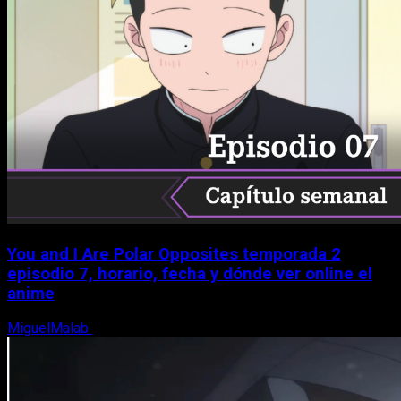
You and I Are Polar Opposites temporada 2
episodio 7, horario, fecha y dónde ver online el
anime
MiguelMalab
9 de agosto, 2026