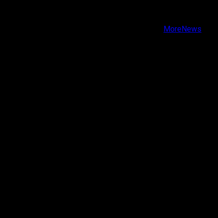
Instagram
Youtube
Copyright © Todos los derechos reservados.
|
MoreNews
por AF themes.