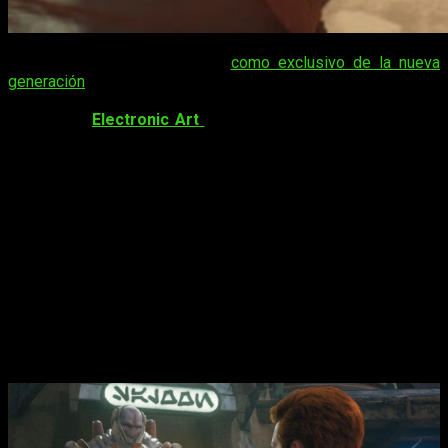
Pese a lanzarse inicialmente
como exclusivo de la nueva
generación
de consolas,
Star Wars Jedi: Survivor
llegará
próximamente a PlayStation 4 y Xbox One
. Así lo ha
confirmado
Electronic Art
apenas tres meses después del
lanzamiento del juego,
aunque por desgracia no ha
ofrecido demasiados detalles
.
Lo que si sabemos es que el desarrollo de estas versiones
se encuentra en una etapa muy temprana de su concepción.
Así que,
es bastante probable que tarde varios meses en
llegar, quizás finales de año
.
Pocos detalles sobre la versión de
PlayStation 4 y Xbox One de Star Wars
Jedi: Survivor