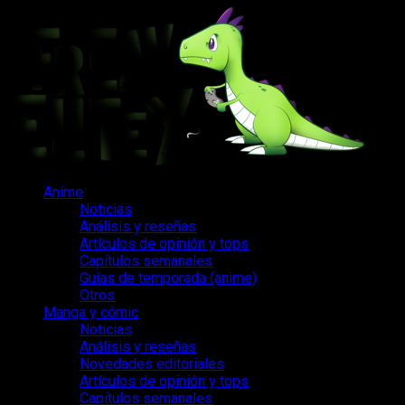
Saltar
al
contenido
Menú
Anime
principal
Noticias
Análisis y reseñas
Artículos de opinión y tops
Capítulos semanales
Guías de temporada (anime)
Otros
Manga y cómic
Noticias
Análisis y reseñas
Novedades editoriales
Artículos de opinión y tops
Capítulos semanales