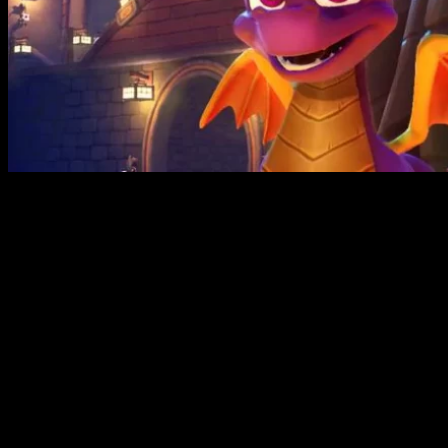
El anuncio de
Spyro 4
podría ser inminente, y es que aunque
ya han pasado varios años desde el lanzamiento de su gran
remasterización, no hemos vuelto a saber del pequeño
dragón morado.
Y es que
pese a que en su día vendió más de 10 millones
de copias
-poca broma-, Activision no ha anunciado ninguna
nueva entrega desde su lanzamiento. Pero toda esta
situación
podría cambiar muy pronto gracias al anuncio
que han hecho sus creadores por redes sociales
.
Tienes que creer en
Spyro 4
… ¡Y
multiplataforma!