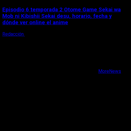
Episodio 6 temporada 2 Otome Game Sekai wa
Mob ni Kibishii Sekai desu, horario, fecha y
dónde ver online el anime
Redacción
5 de agosto, 2026
X
Facebook
Instagram
Youtube
Copyright © Todos los derechos reservados.
|
MoreNews
por AF themes.