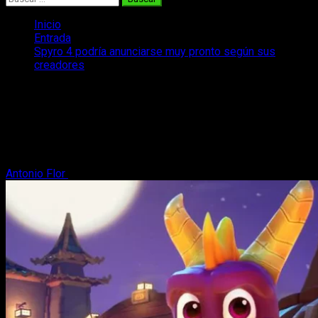
Inicio
Entrada
Spyro 4 podría anunciarse muy pronto según sus
creadores
Spyro 4 podría anunciarse muy pronto
según sus creadores
Spyro 4 podría ser una realidad muy pronto, y sus propios
creadores son los encargados de avivar los rumores.
Antonio Flor
8 de enero, 2024
2 minutos de lectura