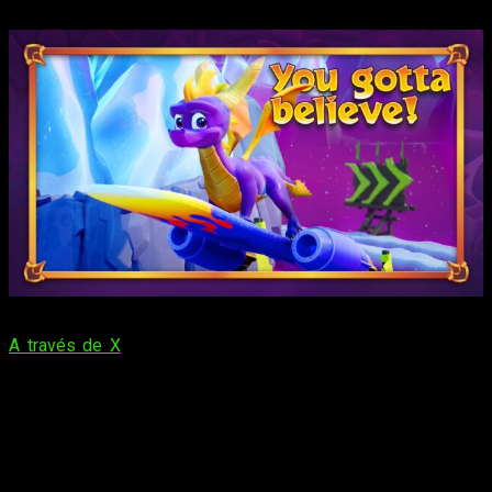
Spyro 4
A través de X
, la sucesora de Twitter, se ha publicado
una
imagen en la que dejan claro que 2024 podría ser el año
del dragón
. Con una imagen perteneciente a la
remasterización, podemos ver al dragoncito con un mensaje
que invita a mantener las esperanzas.
«Tienes que creer» es lo que nos invita a pensar la cuenta
oficial de X de
Spyro
. Un mensaje que los fans no han tardado