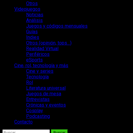
Otros
Videojuegos
Noticias
Análisis
Juegos y códigos mensuales
Guías
Indies
Otros (opinión, tops…)
Realidad Virtual
Periféricos
eSports
Cine, rol, tecnología y más
Cine y series
Tecnología
Rol
Literatura universal
Juegos de mesa
Entrevistas
Crónicas y eventos
Cosplay
Podcasting
Contacto
Buscar: