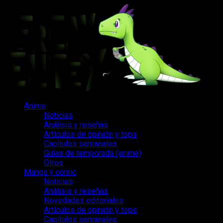
Saltar
al
contenido
Menú
Anime
principal
Noticias
Análisis y reseñas
Artículos de opinión y tops
Capítulos semanales
Guías de temporada (anime)
Otros
Manga y cómic
Noticias
Análisis y reseñas
Novedades editoriales
Artículos de opinión y tops
Capítulos semanales