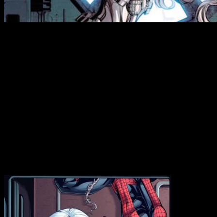
Tras la noticia en la que nos confirmaban que
Venom
iba a
tener su película los fans se vieron más que complacidos
pero a día de hoy,
Borys Kit
el periodista que ha conseguido
desvelar esta noticia, revela que
Gata Negra
y
Marta
Plateada
también tendrán su protagonismo en el
Universo
Sony
.
Para aquellos que desconozcáis a estas superheroinas, os
pongo en situación:
Marta Plateada
(Silver Sable): creada por
Tom DeFalco
y
Ron Frenz
in 1985, es una mercenaria que va detrás de
criminales de guerra mientras que
Gata Negra
un poco más
conocida es una gata ladrona bajo el nombre de
Felicia Hardy
quien tiene una larga historia de amor con
Spider-Man
.