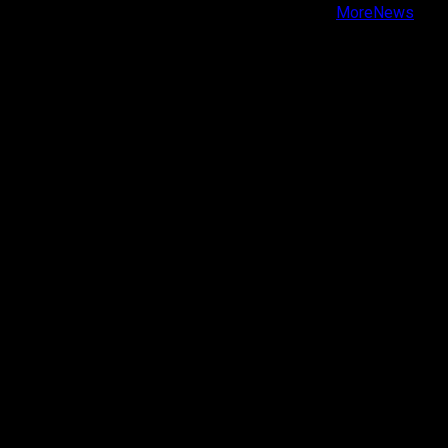
Copyright © Todos los derechos reservados.
|
MoreNews
por AF themes.