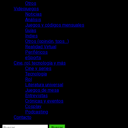
Otros
Videojuegos
Noticias
Análisis
Juegos y códigos mensuales
Guías
Indies
Otros (opinión, tops…)
Realidad Virtual
Periféricos
eSports
Cine, rol, tecnología y más
Cine y series
Tecnología
Rol
Literatura universal
Juegos de mesa
Entrevistas
Crónicas y eventos
Cosplay
Podcasting
Contacto
Buscar: