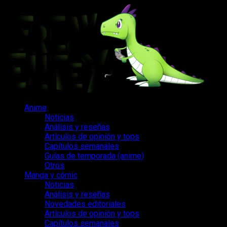
Saltar
al
contenido
Menú
Anime
principal
Noticias
Análisis y reseñas
Artículos de opinión y tops
Capítulos semanales
Guías de temporada (anime)
Otros
Manga y cómic
Noticias
Análisis y reseñas
Novedades editoriales
Artículos de opinión y tops
Capítulos semanales