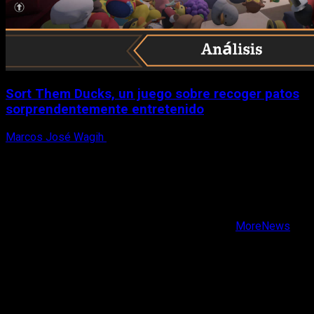
Sort Them Ducks, un juego sobre recoger patos
sorprendentemente entretenido
Marcos José Wagih
8 de agosto, 2026
X
Facebook
Instagram
Youtube
Copyright © Todos los derechos reservados.
|
MoreNews
por AF themes.