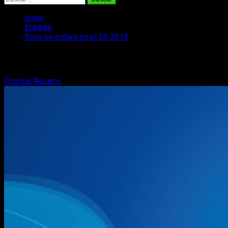
Inicio
Entrada
Sony no estará en el E3 2019
Sony no estará en el E3 2019
Cristina Navarro
17 de noviembre, 2018
2 minutos de lectura