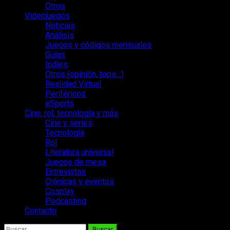
Otros
Videojuegos
Noticias
Análisis
Juegos y códigos mensuales
Guías
Indies
Otros (opinión, tops…)
Realidad Virtual
Periféricos
eSports
Cine, rol, tecnología y más
Cine y series
Tecnología
Rol
Literatura universal
Juegos de mesa
Entrevistas
Crónicas y eventos
Cosplay
Podcasting
Contacto
Buscar: