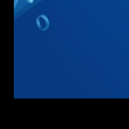
Sony se aleja de los eventos más importantes.
¿Quiere esto decir que Sony está planeando hacer un evento
propio por todo lo alto? Recordamos que 2019 viene cargado
de grandes títulos como
The Last of Us 2, Days Gone,
Ghost of Tsushima
, e incluso grandes anuncios como la