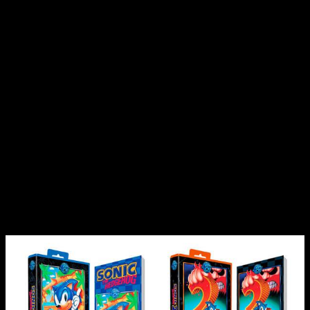
línea de productos
Ambos cartuchos son compatibles con
SEGA Genesis
y se
consideran ediciones de archivo de calidad museística.
Además, uno de cada ocho estará impregnado de la energía
de las
Esmeraldas del Caos
, convirtiéndose en una
versión
Chaos Emerald
especialmente codiciada por los
coleccionistas. Cada cartucho incluye un manual a todo color
con arte y un nuevo prólogo, lo que eleva el conjunto más allá
de un simple relanzamiento.
iam8bit
ya tiene experiencia con este tipo de ediciones de
archivo, habiendo lanzado cartuchos similares de
Street
Fighter 2
,
Disney’s Aladdin
,
Disney’s The Lion King
,
Mega
Man
o
Earthworm Jim
, todos también con precios de 100
dólares. No es una práctica nueva, pero siempre genera el
mismo debate: ¿cuánto vale la nostalgia en formato físico?