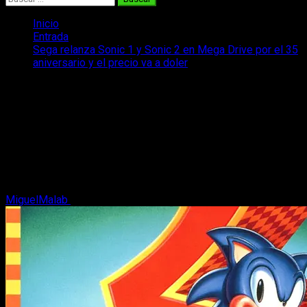
Inicio
Entrada
Sega relanza Sonic 1 y Sonic 2 en Mega Drive por el 35
aniversario y el precio va a doler
Sega relanza Sonic 1 y Sonic 2 en
Mega Drive por el 35 aniversario y el
precio va a doler
Sega relanza Sonic 1 y Sonic 2 en Mega Drive por su 35
aniversario y hay un detalle que los coleccionistas no van a
poder ignorar.
MiguelMalab
25 de junio, 2026
2 minutos de lectura