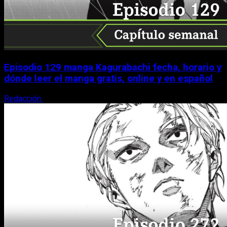
Episodio 129 manga Kagurabachi fecha, horario y
dónde leer el manga gratis, online y en español
Redacción
9 de agosto, 2026