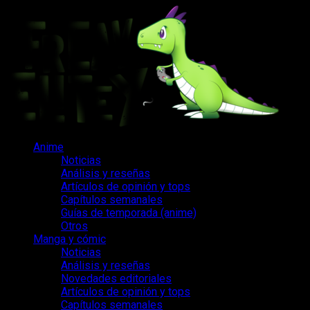
Saltar
al
contenido
Menú
Anime
principal
Noticias
Análisis y reseñas
Artículos de opinión y tops
Capítulos semanales
Guías de temporada (anime)
Otros
Manga y cómic
Noticias
Análisis y reseñas
Novedades editoriales
Artículos de opinión y tops
Capítulos semanales