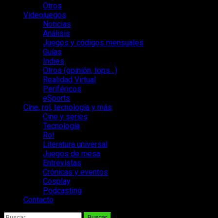
Otros
Videojuegos
Noticias
Análisis
Juegos y códigos mensuales
Guías
Indies
Otros (opinión, tops…)
Realidad Virtual
Periféricos
eSports
Cine, rol, tecnología y más
Cine y series
Tecnología
Rol
Literatura universal
Juegos de mesa
Entrevistas
Crónicas y eventos
Cosplay
Podcasting
Contacto
Buscar: