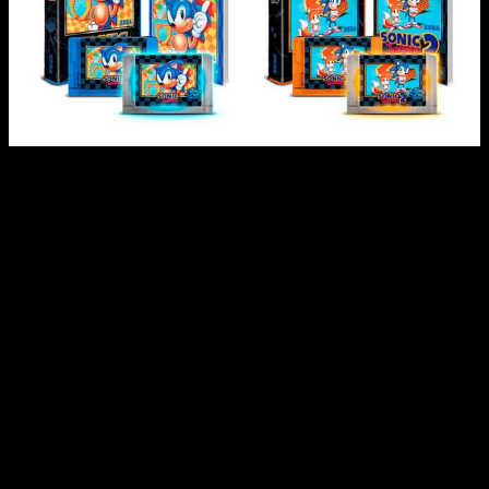
Treinta y cinco años después, los cartuchos de Sonic vuelven
a estar disponibles, aunque esta vez el precio es muy
diferente al original
Sonic Legacy Cartridge Collection
:
fecha de envío y todo lo que incluye
La fecha de envío, por fases, está prevista para
finales de
2026
. Las reservas ya están abiertas en la web oficial
de
iam8bit
. Sin duda, una propuesta dirigida a los
coleccionistas más comprometidos con la saga, aunque ver
los dos primeros
Sonic
de vuelta en cartucho físico
para
Mega Drive
tiene su encanto innegable para quienes
vivieron esa época.
Los cartuchos de
Sonic the Hedgehog 1&2: Legacy Cartridge