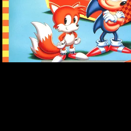
La nostalgia tiene un precio y esta vez ese precio son 100
dólares por cartucho
Sega
e
iam8bit
han presentado
Sonic the Hedgehog 1&2:
Legacy Cartridge Collection
, dos cartuchos para
Mega Drive
con diseños
Blue Blur
y
Two Tail Amber
disponibles
para reservar ya a
99,99 dólares cada uno
. El anuncio
llegó durante la celebración del
35 aniversario de Sonic
, y
aunque la nostalgia tiene un precio, esta vez ese precio es
bastante literal.
Tal vez te interese: Sonic y el COI se unen en una nueva