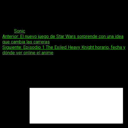
Collection
llegarán a
finales de 2026
por
99,99 dólares cada
uno
. Si eres coleccionista y quieres hacerte con la
versión
Chaos Emerald
, más te vale reservar pronto porque
solo uno de cada ocho lo será.
Tags:
Sonic
Navegación
Anterior:
El nuevo juego de Star Wars sorprende con una idea
que cambia las carreras
de
Siguiente:
Episodio 1 The Exiled Heavy Knight horario, fecha y
entradas
dónde ver online el anime
Deja una respuesta
Tu dirección de correo electrónico no será publicada.
Los
campos obligatorios están marcados con
*
Comentario
*