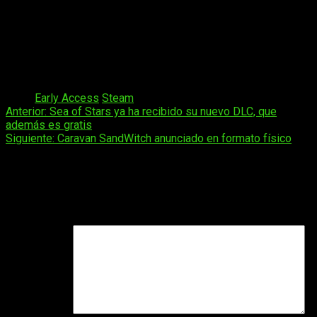
ganador será libre de utilizar la poderosa reliquia como
desee.
¿Será esta reliquia un faro de paz y unidad entre las
facciones? ¿O guarda otros secretos que podrían cambiar
Skygard para siempre?
Tags:
Early Access
Steam
Navegación
Anterior:
Sea of Stars ya ha recibido su nuevo DLC, que
además es gratis
de
Siguiente:
Caravan SandWitch anunciado en formato físico
entradas
Deja una respuesta
Tu dirección de correo electrónico no será publicada.
Los
campos obligatorios están marcados con
*
Comentario
*