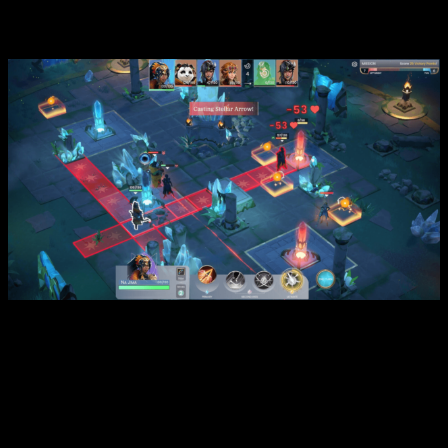
Sobre
Skygard Arena
Hace siglos, un cataclismo destrozó el mundo de Skygard.
Desde entonces, cinco facciones han vivido en fragmentos
flotantes por el cielo, luchando por recursos. Para evitar una
guerra incesante, las facciones resuelven sus disputas
enviando a sus campeones a enfrentarse en el Torneo de los
Antiguos. Pero esta vez, el premio del Gran Torneo es una
corona antigua y misteriosa, descubierta recientemente. El