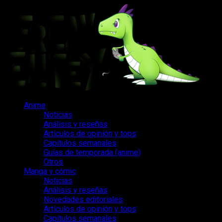
Saltar
al
contenido
Menú
Anime
principal
Noticias
Análisis y reseñas
Artículos de opinión y tops
Capítulos semanales
Guías de temporada (anime)
Otros
Manga y cómic
Noticias
Análisis y reseñas
Novedades editoriales
Artículos de opinión y tops
Capítulos semanales