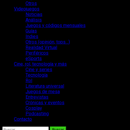
Otros
Videojuegos
Noticias
Análisis
Juegos y códigos mensuales
Guías
Indies
Otros (opinión, tops…)
Realidad Virtual
Periféricos
eSports
Cine, rol, tecnología y más
Cine y series
Tecnología
Rol
Literatura universal
Juegos de mesa
Entrevistas
Crónicas y eventos
Cosplay
Podcasting
Contacto
Buscar: