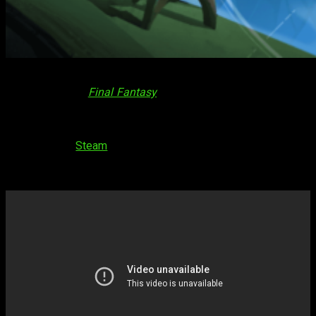
Skygard Arena
se trata de un nuevo
RPG táctico
, cuyas
referencias son
Final Fantasy
Tactics
y League of Legends.
Gemelli Games, estudio establecido en París, se lanza con su
primer juego en el que reunirás a tu grupo de campeones con
habilidades únicas. El 18 de noviembre saldrá en acceso
anticipado en
Steam
el 18 de noviembre, aún no sabemos el
precio pero añádelo a tu lista de deseados para enterarte lo
antes posible.