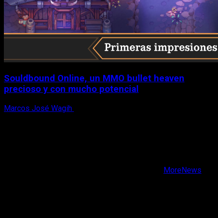
Souldbound Online, un MMO bullet heaven
precioso y con mucho potencial
Marcos José Wagih
7 de agosto, 2026
X
Facebook
Instagram
Youtube
Copyright © Todos los derechos reservados.
|
MoreNews
por AF themes.