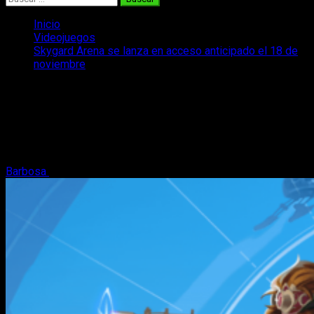
Inicio
Videojuegos
Skygard Arena se lanza en acceso anticipado el 18 de
noviembre
Skygard Arena se lanza en acceso
anticipado el 18 de noviembre
Skygard Arena, un nuevo RPG táctico, se lanza en acceso
anticipado en Steam el 18 de noviembre.
Barbosa
12 de noviembre, 2024
2 minutos de lectura