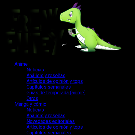
Saltar
al
contenido
Menú
Anime
principal
Noticias
Análisis y reseñas
Artículos de opinión y tops
Capítulos semanales
Guías de temporada (anime)
Otros
Manga y cómic
Noticias
Análisis y reseñas
Novedades editoriales
Artículos de opinión y tops
Capítulos semanales