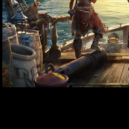
Uno de los desarrollos más tortuosos en la historia reciente 
lanzamiento era el mes de marzo de 2023, mucho ha llovido de
Pero parece ser que ya estamos llegando al final del culebrón
confirmada de manera oficial por
su editora
, Ubisoft
, por
piratas y sus seis retrasos acumulados