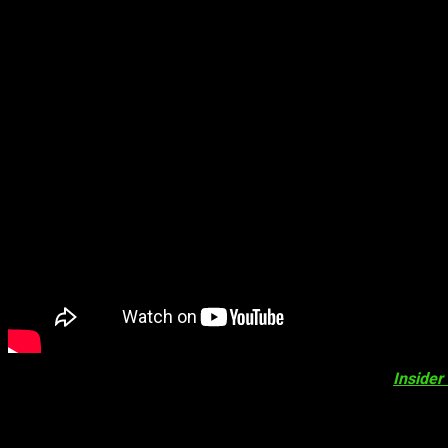
Si atendemos a las fiables informaciones que el portal
Insider
Dicha información cuadraría con lo que anteriormente come
reservar el juego
, aunque ahí no figura aún la fecha de lanz