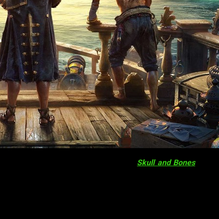
de la industria del videojuego es el de
Skull and Bones
. Si y
sde entonces y aún había rumores sobre su posible cancelación
 y podemos vislumbrar ya la fecha en la que el juego llegará a 
 lo que no nos tendríamos que aferrar ciegamente a esta nueva 