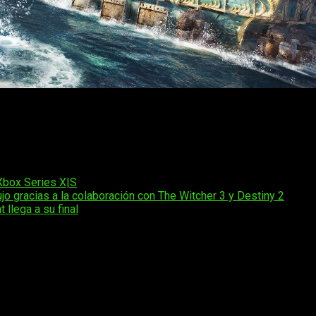
go en una beta que tuvo lugar hace meses, cosa que les sirvió a
en» y sólo llegará a
PlayStation 5, Xbox Series y PC
, estando 
er día de lanzamiento
Xbox Series X|S
jo gracias a la colaboración con The Witcher 3 y Destiny 2
lega a su final
os obligatorios están marcados con
*