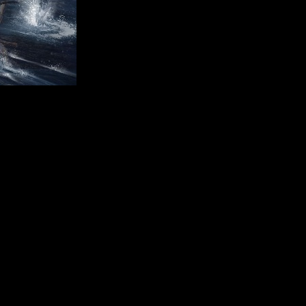
 los desarrolladores para pulir el juego y limar esos aspectos
además incluido en el servicio de suscripción de Ubisoft por el