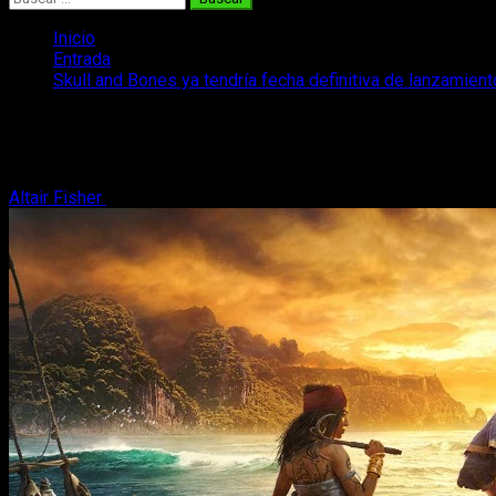
Inicio
Entrada
Skull and Bones ya tendría fecha definitiva de lanzamient
Skull and Bones ya tendría fecha definit
A pesar de no haber confirmación oficial, Skull and Bones ya te
Altair Fisher
28 de noviembre, 2023
2 minutos de lectura