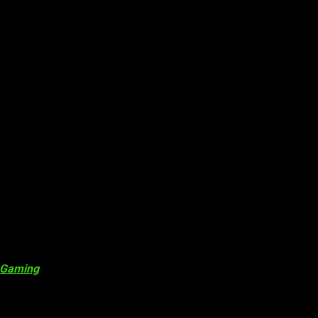
 Gaming
suele traer, la fecha de lanzamiento escogida para
Skul
ntó
Darryl Lon
g, ciñendo su lanzamiento antes del cierre fisca
amiento y simplemente vemos qu está «por determinar».