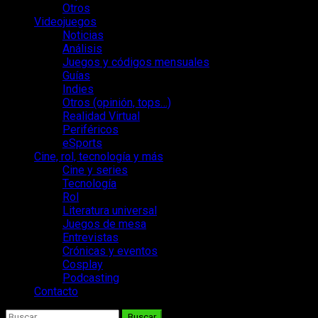
Otros
Videojuegos
Noticias
Análisis
Juegos y códigos mensuales
Guías
Indies
Otros (opinión, tops…)
Realidad Virtual
Periféricos
eSports
Cine, rol, tecnología y más
Cine y series
Tecnología
Rol
Literatura universal
Juegos de mesa
Entrevistas
Crónicas y eventos
Cosplay
Podcasting
Contacto
Buscar: