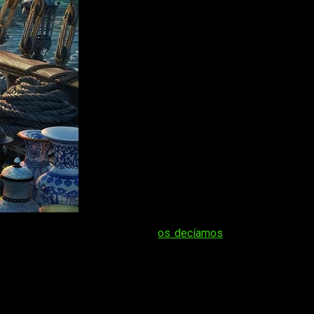
a en septiembre del año pasado
os decíamos
que su fecha de
.
las tiendas. Eso sí,
advertimos que la información no está
fecha, y más viendo el historial que llevamos con el juego de