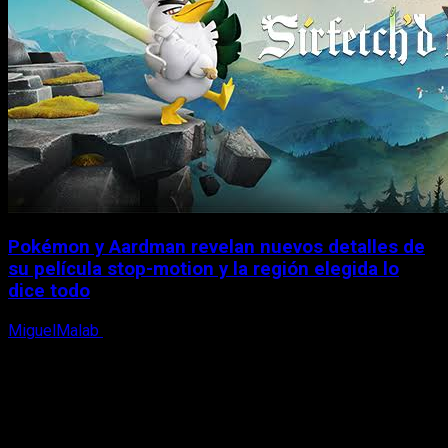
Pokémon y Aardman revelan nuevos detalles de
su película stop-motion y la región elegida lo
dice todo
MiguelMalab
22 de junio, 2026
X
Facebook
Instagram
Youtube