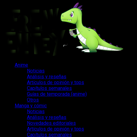
Saltar
al
contenido
Menú
Anime
principal
Noticias
Análisis y reseñas
Artículos de opinión y tops
Capítulos semanales
Guías de temporada (anime)
Otros
Manga y cómic
Noticias
Análisis y reseñas
Novedades editoriales
Artículos de opinión y tops
Capítulos semanales