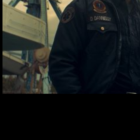
Justin Benson y Aaron Moorhead
tampoco quisieron
perderse su cinta con el Festival de Sitges. Los directores
estadounidenses presentaron su nueva cinta
Synchronic
,
que
cuenta con Jamie Dornan y Anthony Mackie como
protagonistas
. Nosotros ya la hemos visto y en esta entrada
os contamos qué tal está.