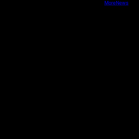
Copyright © Todos los derechos reservados.
|
MoreNews
por AF themes.