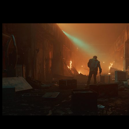
topan frente a un escenario que pueden evocar a
Seven
(
David Fincher
, 1995) pero con ciertos elementos
fantásticos que parecen venidos de otra época.
Ciencia ficción con apariencia de