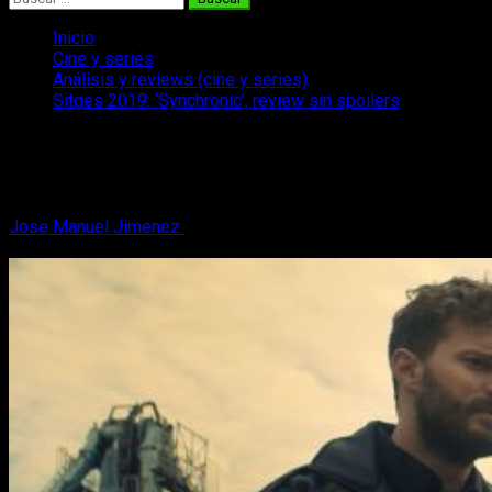
Inicio
Cine y series
Análisis y reviews (cine y series)
Sitges 2019: ‘Synchronic’, review sin spoilers
Sitges 2019: ‘Synchronic’, review sin
spoilers
Jose Manuel Jimenez
11 de octubre, 2019
3 minutos de
lectura