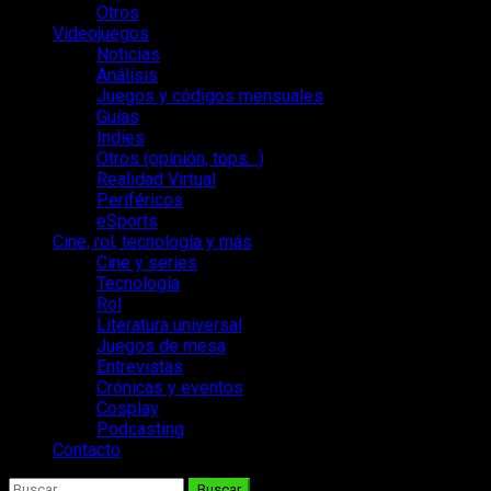
Otros
Videojuegos
Noticias
Análisis
Juegos y códigos mensuales
Guías
Indies
Otros (opinión, tops…)
Realidad Virtual
Periféricos
eSports
Cine, rol, tecnología y más
Cine y series
Tecnología
Rol
Literatura universal
Juegos de mesa
Entrevistas
Crónicas y eventos
Cosplay
Podcasting
Contacto
Buscar: